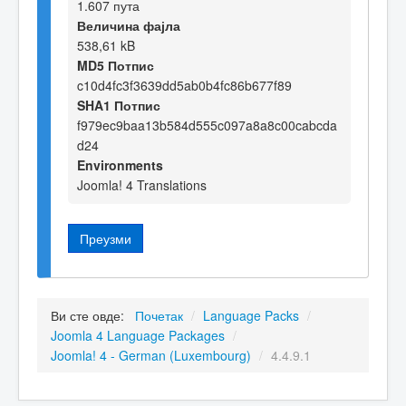
1.607 пута
Величина фајла
538,61 kB
MD5 Потпис
c10d4fc3f3639dd5ab0b4fc86b677f89
SHA1 Потпис
f979ec9baa13b584d555c097a8a8c00cabcda
d24
Environments
Joomla! 4 Translations
Преузми
Ви сте овде:
Почетак
/
Language Packs
/
Joomla 4 Language Packages
/
Joomla! 4 - German (Luxembourg)
/
4.4.9.1