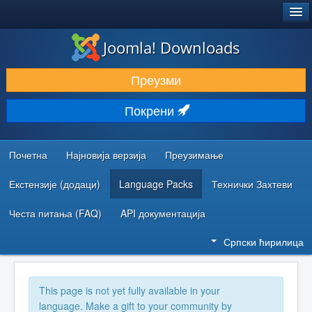
®
JOOMLA!
Joomla! Downloads
ПРЕУЗИМАЊЕ И ПРОШИРЕЊА (ЕКСТЕНЗИЈЕ)
Преузми
ОТКРИЈТЕ И НАУЧИТЕ
Покрени
ЗАЈЕДНИЦА И ПОДРШКА
РЕСУРСИ ЗА РАЗВОЈ
Почетна
Најновија верзија
Преузимање
Екстензије (додаци)
Language Packs
Технички Захтеви
Честа питања (FAQ)
API документација
Српски ћирилица
This page is not yet fully available in your
language. Make a gift to your community by