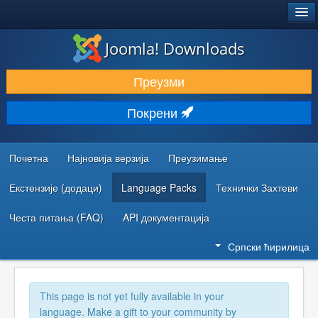
®
JOOMLA!
Joomla! Downloads
ПРЕУЗИМАЊЕ И ПРОШИРЕЊА (ЕКСТЕНЗИЈЕ)
Преузми
ОТКРИЈТЕ И НАУЧИТЕ
Покрени
ЗАЈЕДНИЦА И ПОДРШКА
РЕСУРСИ ЗА РАЗВОЈ
Почетна
Најновија верзија
Преузимање
Екстензије (додаци)
Language Packs
Технички Захтеви
Честа питања (FAQ)
API документација
Српски ћирилица
This page is not yet fully available in your
language. Make a gift to your community by