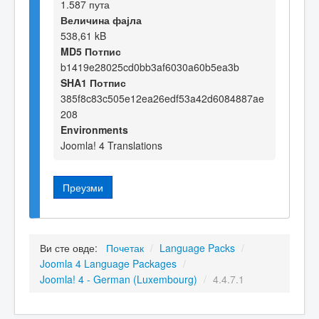
1.587 пута
Величина фајла
538,61 kB
MD5 Потпис
b1419e28025cd0bb3af6030a60b5ea3b
SHA1 Потпис
385f8c83c505e12ea26edf53a42d6084887ae
208
Environments
Joomla! 4 Translations
Преузми
Ви сте овде:
Почетак
/
Language Packs
/
Joomla 4 Language Packages
/
Joomla! 4 - German (Luxembourg)
/
4.4.7.1