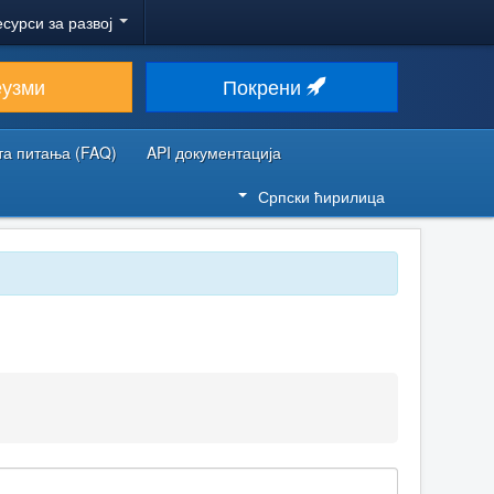
есурси за развој
еузми
Покрени
та питања (FAQ)
API документација
Српски ћирилица