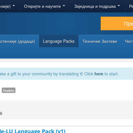
нзије)
Откријте и научите
Заједница и подршка
Р
Пр
кстензије (додаци)
Language Packs
Технички Захтеви
Чес
ake a gift to your community by translating it! Click
here
to start.
1
Stable
26
e-LU Language Pack (v1)