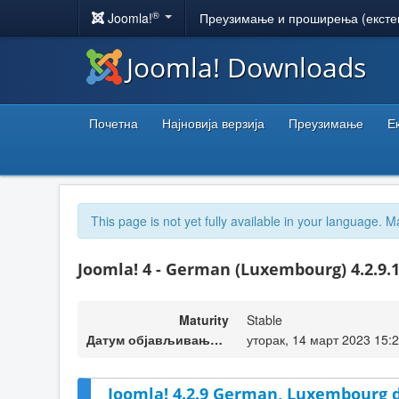
®
Joomla!
Преузимање и проширења (ексте
Joomla! Downloads
Почетна
Најновија верзија
Преузимање
Е
This page is not yet fully available in your language. M
Joomla! 4 - German (Luxembourg) 4.2.9.
Maturity
Stable
Датум објављивања верзије
уторак, 14 март 2023 15:
Joomla! 4.2.9 German, Luxembourg d