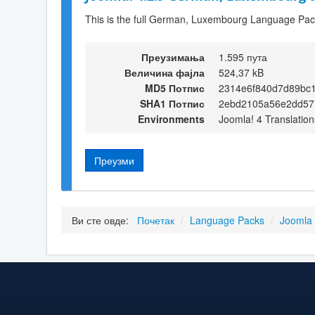
This is the full German, Luxembourg Language Pack
Преузимања
1.595 пута
Величина фајла
524,37 kB
MD5 Потпис
2314e6f840d7d89bc1
SHA1 Потпис
2ebd2105a56e2dd57
Environments
Joomla! 4 Translation
Преузми
Ви сте овде:
Почетак
/
Language Packs
/
Joomla