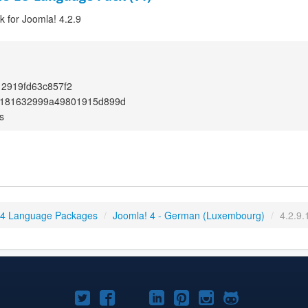
 for Joomla! 4.2.9
2919fd63c857f2
181632999a49801915d899d
s
 4 Language Packages
/
Joomla! 4 - German (Luxembourg)
/
4.2.9.
Joomla!
Joomla!
Joomla!
Joomla!
Joomla!
Joomla!
Joomla!