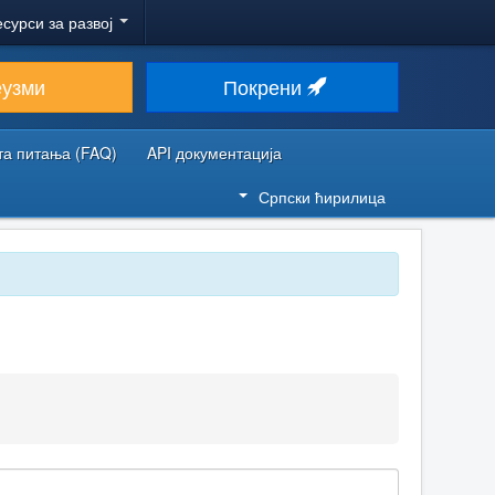
есурси за развој
еузми
Покрени
та питања (FAQ)
API документација
Српски ћирилица