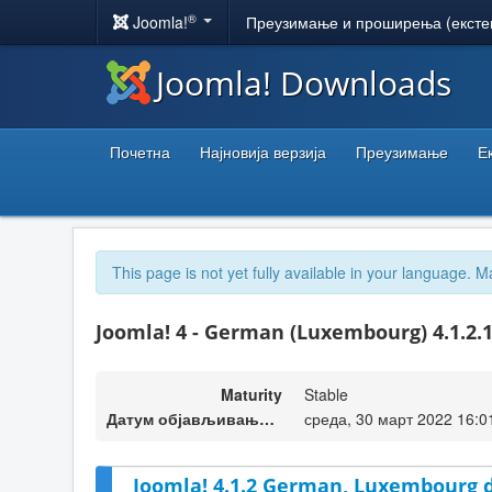
®
Joomla!
Преузимање и проширења (ексте
Joomla! Downloads
Почетна
Најновија верзија
Преузимање
Е
This page is not yet fully available in your language. M
Joomla! 4 - German (Luxembourg) 4.1.2.
Maturity
Stable
Датум објављивања верзије
среда, 30 март 2022 16:0
Joomla! 4.1.2 German, Luxembourg d