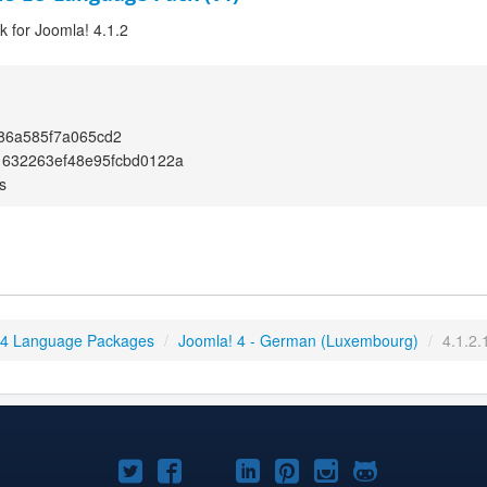
 for Joomla! 4.1.2
86a585f7a065cd2
1632263ef48e95fcbd0122a
s
 4 Language Packages
/
Joomla! 4 - German (Luxembourg)
/
4.1.2.
Joomla!
Joomla!
Joomla!
Joomla!
Joomla!
Joomla!
Joomla!