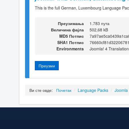
This is the full German, Luxembourg Language Pack
Преузимања
1.783 пута
Величина фајла
502,68 kB
MD5 Потпис
7a97ae5ca0439a1ca
SHA1 Потпис
76660cf81d3220678
Environments
Joomla! 4 Translation
Преузми
Ви сте овде:
Почетак
/
Language Packs
/
Joomla