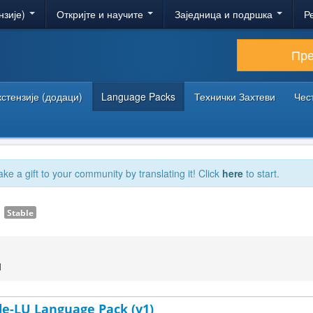
нзије)
Откријте и научите
Заједница и подршка
Р
Пр
кстензије (додаци)
Language Packs
Технички Захтеви
Чес
ake a gift to your community by translating it! Click
here
to start.
1
Stable
1
e-LU Language Pack (v1)