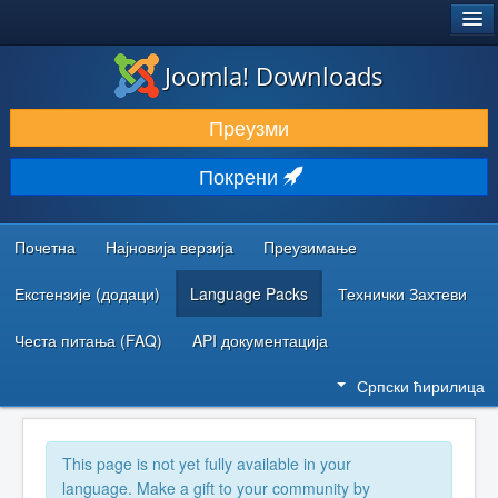
®
JOOMLA!
Joomla! Downloads
ПРЕУЗИМАЊЕ И ПРОШИРЕЊА (ЕКСТЕНЗИЈЕ)
Преузми
ОТКРИЈТЕ И НАУЧИТЕ
Покрени
ЗАЈЕДНИЦА И ПОДРШКА
РЕСУРСИ ЗА РАЗВОЈ
Почетна
Најновија верзија
Преузимање
Екстензије (додаци)
Language Packs
Технички Захтеви
Честа питања (FAQ)
API документација
Српски ћирилица
This page is not yet fully available in your
language. Make a gift to your community by