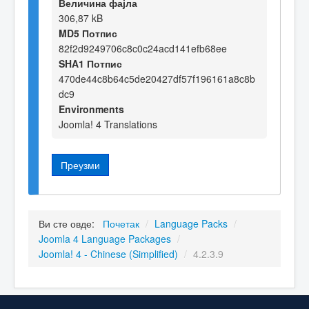
Величина фајла
306,87 kB
MD5 Потпис
82f2d9249706c8c0c24acd141efb68ee
SHA1 Потпис
470de44c8b64c5de20427df57f196161a8c8b
dc9
Environments
Joomla! 4 Translations
Преузми
Ви сте овде:
Почетак
/
Language Packs
/
Joomla 4 Language Packages
/
Joomla! 4 - Chinese (Simplified)
/
4.2.3.9