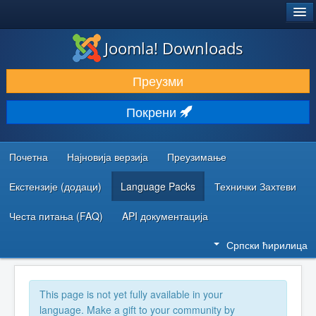
®
JOOMLA!
Joomla! Downloads
ПРЕУЗИМАЊЕ И ПРОШИРЕЊА (ЕКСТЕНЗИЈЕ)
Преузми
ОТКРИЈТЕ И НАУЧИТЕ
Покрени
ЗАЈЕДНИЦА И ПОДРШКА
РЕСУРСИ ЗА РАЗВОЈ
Почетна
Најновија верзија
Преузимање
Екстензије (додаци)
Language Packs
Технички Захтеви
Честа питања (FAQ)
API документација
Српски ћирилица
This page is not yet fully available in your
language. Make a gift to your community by