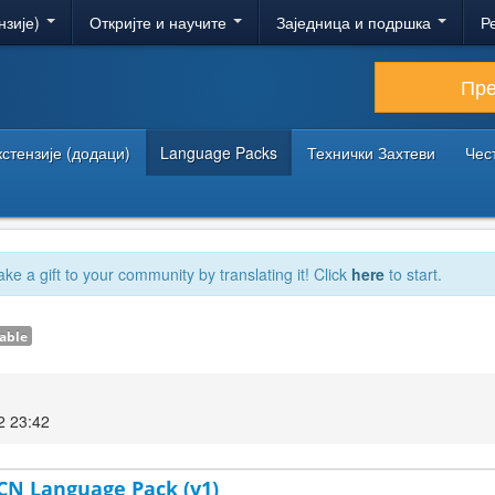
нзије)
Откријте и научите
Заједница и подршка
Р
Пр
кстензије (додаци)
Language Packs
Технички Захтеви
Чес
ake a gift to your community by translating it! Click
here
to start.
able
2 23:42
-CN Language Pack (v1)