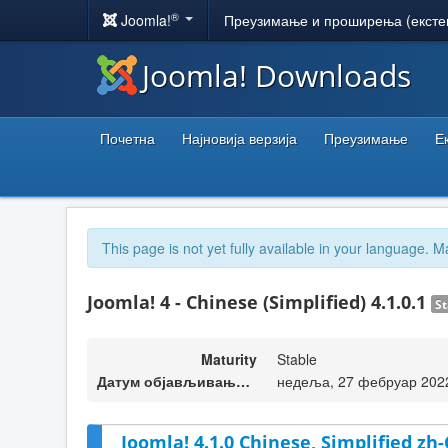
®
Joomla!
Преузимање и проширења (ексте
Joomla! Downloads
Почетна
Најновија верзија
Преузимање
Е
This page is not yet fully available in your language. M
Joomla! 4 - Chinese (Simplified) 4.1.0.1
St
Maturity
Stable
Датум објављивања верзије
недеља, 27 фебруар 202
Joomla! 4.1.0 Chinese, Simplified zh