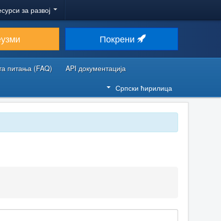
есурси за развој
еузми
Покрени
та питања (FAQ)
API документација
Српски ћирилица