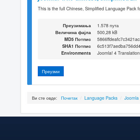
This is the full Chinese, Simplified Language Pack f
Преузимања
1.578 пута
Величина фајла
500,28 kB
MD5 Потпис
5866ffdeafc7c3421ac
SHA1 Потпис
6c513f7aedba756dd4
Environments
Joomla! 4 Translation
Преузми
Ви сте овде:
Почетак
/
Language Packs
/
Joomla