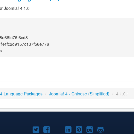
or Joomla! 4.1.0
8e68fc76f6cd8
f44fc2d9157c137f56e776
s
 4 Language Packages
/
Joomla! 4 - Chinese (Simplified)
/
4.1.0.1
Joomla!
Joomla!
Joomla!
Joomla!
Joomla!
Joomla!
Joomla!