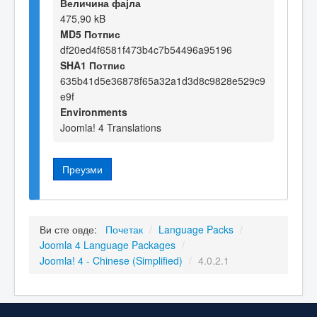
Величина фајла
475,90 kB
MD5 Потпис
df20ed4f6581f473b4c7b54496a95196
SHA1 Потпис
635b41d5e36878f65a32a1d3d8c9828e529c9
e9f
Environments
Joomla! 4 Translations
Преузми
Ви сте овде:
Почетак
/
Language Packs
/
Joomla 4 Language Packages
/
Joomla! 4 - Chinese (Simplified)
/
4.0.2.1