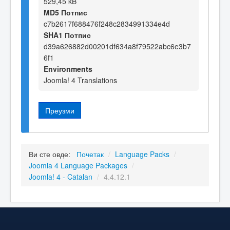
529,45 kB
MD5 Потпис
c7b2617f688476f248c2834991334e4d
SHA1 Потпис
d39a626882d00201df634a8f79522abc6e3b7
6f1
Environments
Joomla! 4 Translations
Преузми
Ви сте овде:
Почетак
/
Language Packs
/
Joomla 4 Language Packages
/
Joomla! 4 - Catalan
/
4.4.12.1