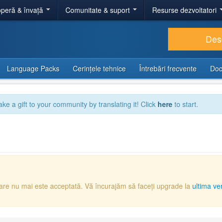
peră & învață
Comunitate & suport
Resurse dezvoltatori
Des
Language Packs
Cerințele tehnice
Întrebări frecvente
Doc
ake a gift to your community by translating it! Click
here
to start.
care nu mai este acceptată. Vă încurajăm să faceți upgrade la
ultima ve