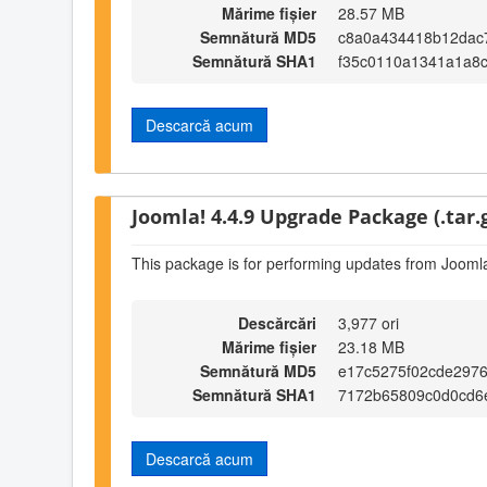
Mărime fișier
28.57 MB
Semnătură MD5
c8a0a434418b12dac
Semnătură SHA1
f35c0110a1341a1a8
Descarcă acum
Joomla! 4.4.9 Upgrade Package (.tar.
This package is for performing updates from Joomla
Descărcări
3,977 ori
Mărime fișier
23.18 MB
Semnătură MD5
e17c5275f02cde297
Semnătură SHA1
7172b65809c0d0cd6
Descarcă acum