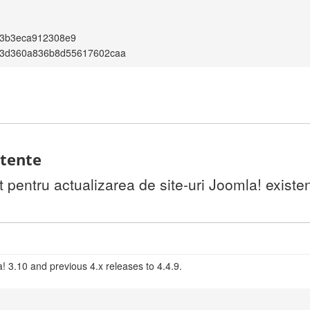
c3b3eca912308e9
3d360a836b8d55617602caa
stente
pentru actualizarea de site-uri Joomla! existen
! 3.10 and previous 4.x releases to 4.4.9.