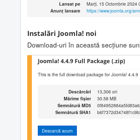
Lansat pe
Marți, 15 Octombrie 2024 
Anunț lansare
https://www.joomla.org/an
Instalări Joomla! noi
Download-uri în această secţiune sunt 
Joomla! 4.4.9 Full Package (.zip)
This is the full download package for Joomla! 4.4.9
Descărcări
13,306 ori
Mărime fișier
30.58 MB
Semnătură MD5
0f84952884a5fd83a6
Semnătură SHA1
b6f7372d34748f1c9b
Descarcă acum