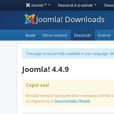
®
Joomla!
Descarcă & și extinde
Desco
Joomla! Downloads
Acasă
Ultima versiune
Descărcări
Extensii
This page is not yet fully available in your language. M
Joomla! 4.4.9
Capul sus!
Această versiune face parte dintr-o versiune Joomla! 
cu migrarea ta în
Documentația Oficială