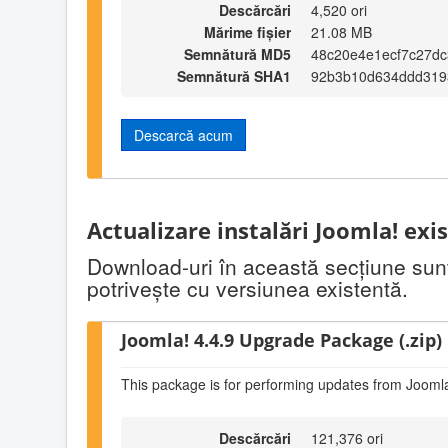
Descărcări
4,520 ori
Mărime fișier
21.08 MB
Semnătură MD5
48c20e4e1ecf7c27d
Semnătură SHA1
92b3b10d634ddd319
Descarcă acum
Actualizare instalări Joomla! exi
Download-uri în această secţiune sunt 
potriveşte cu versiunea existentă.
Joomla! 4.4.9 Upgrade Package (.zip)
This package is for performing updates from Joomla
Descărcări
121,376 ori