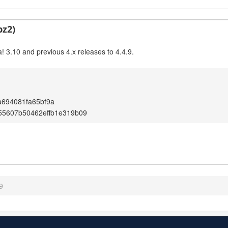
bz2)
! 3.10 and previous 4.x releases to 4.4.9.
a694081fa65bf9a
55607b50462effb1e319b09
9