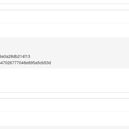
9a0a28db214f13
b47026777048e895a5cb53d