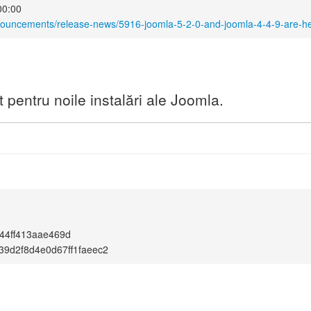
00:00
nouncements/release-news/5916-joomla-5-2-0-and-joomla-4-4-9-are-he
pentru noile instalări ale Joomla.
44ff413aae469d
39d2f8d4e0d67ff1faeec2