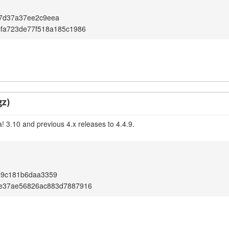
7d37a37ee2c9eea
cfa723de77f518a185c1986
gz)
! 3.10 and previous 4.x releases to 4.4.9.
69c181b6daa3359
e37ae56826ac883d7887916