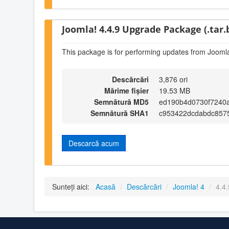
Joomla! 4.4.9 Upgrade Package (.tar.
This package is for performing updates from Joomla
Descărcări
3,876 ori
Mărime fișier
19.53 MB
Semnătură MD5
ed190b4d0730f7240
Semnătură SHA1
c953422dcdabdc857
Descarcă acum
Sunteți aici:
Acasă
/
Descărcări
/
Joomla! 4
/
4.4.