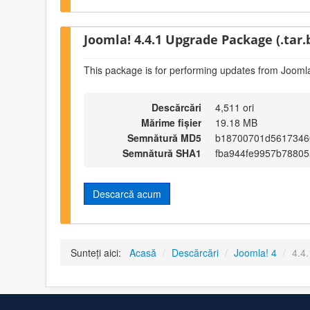
Joomla! 4.4.1 Upgrade Package (.tar.
This package is for performing updates from Joomla
Descărcări
4,511 ori
Mărime fișier
19.18 MB
Semnătură MD5
b18700701d56173460
Semnătură SHA1
fba944fe9957b78805
Descarcă acum
Sunteți aici:
Acasă
/
Descărcări
/
Joomla! 4
/
4.4.