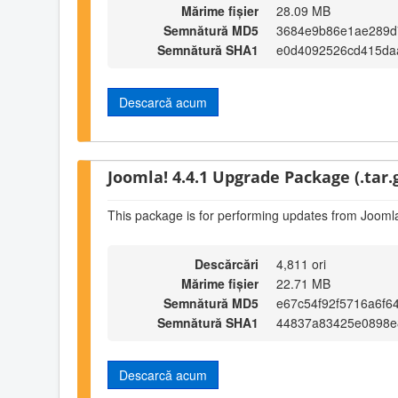
Mărime fișier
28.09 MB
Semnătură MD5
3684e9b86e1ae289d
Semnătură SHA1
e0d4092526cd415da
Descarcă acum
Joomla! 4.4.1 Upgrade Package (.tar.
This package is for performing updates from Joomla
Descărcări
4,811 ori
Mărime fișier
22.71 MB
Semnătură MD5
e67c54f92f5716a6f6
Semnătură SHA1
44837a83425e0898e
Descarcă acum