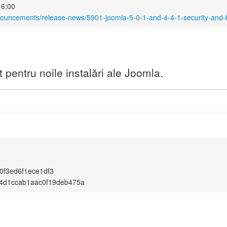
16:00
nouncements/release-news/5901-joomla-5-0-1-and-4-4-1-security-and-b
pentru noile instalări ale Joomla.
f3ed6f1ece1df3
4d1ccab1aac0f19deb475a