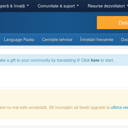
peră & învață
Comunitate & suport
Resurse dezvoltatori
Des
Language Packs
Cerințele tehnice
Întrebări frecvente
Doc
ake a gift to your community by translating it! Click
here
to start.
care nu mai este acceptată. Vă încurajăm să faceți upgrade la
ultima ve