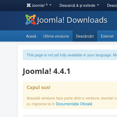
®
Joomla!
Descarcă & și extinde
Desco
Joomla! Downloads
Acasă
Ultima versiune
Descărcări
Extensii
This page is not yet fully available in your language. M
Joomla! 4.4.1
Capul sus!
Această versiune face parte dintr-o versiune Joomla! 
cu migrarea ta în
Documentația Oficială