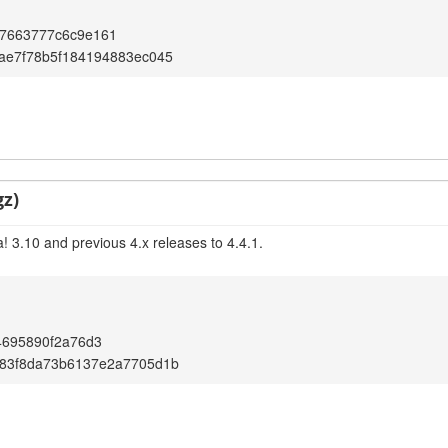
7663777c6c9e161
ae7f78b5f184194883ec045
gz)
! 3.10 and previous 4.x releases to 4.4.1.
4695890f2a76d3
83f8da73b6137e2a7705d1b