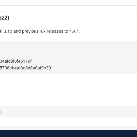
bz2)
! 3.10 and previous 4.x releases to 4.4.1.
4afd9f3f45179f
5708eb4af3e3d6a6af9b39
1