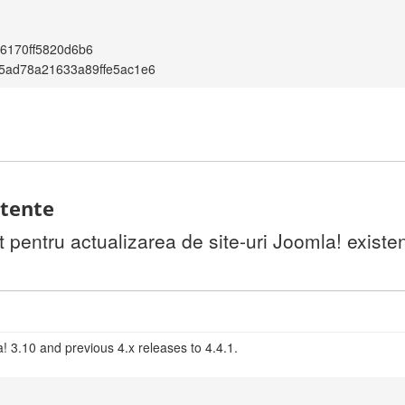
6170ff5820d6b6
5ad78a21633a89ffe5ac1e6
stente
pentru actualizarea de site-uri Joomla! existen
! 3.10 and previous 4.x releases to 4.4.1.