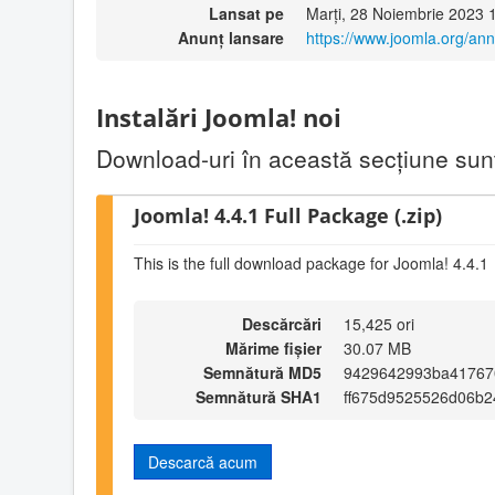
Lansat pe
Marți, 28 Noiembrie 2023 
Anunț lansare
https://www.joomla.org/an
Instalări Joomla! noi
Download-uri în această secţiune sunt 
Joomla! 4.4.1 Full Package (.zip)
This is the full download package for Joomla! 4.4.1
Descărcări
15,425 ori
Mărime fișier
30.07 MB
Semnătură MD5
9429642993ba417670
Semnătură SHA1
ff675d9525526d06b2
Descarcă acum