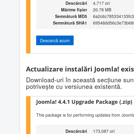
Descărcări
4,717 ori
Mărime fișier
20.78 MB
Semnătură MD5
6a2c6c785334133fc3
Semnătură SHA1
69548dd56c3e73b68
Descarcă acum
Actualizare instalări Joomla! exi
Download-uri în această secţiune sunt 
potriveşte cu versiunea existentă.
Joomla! 4.4.1 Upgrade Package (.zip)
This package is for performing updates from Joomla
Descărcări
173,087 ori