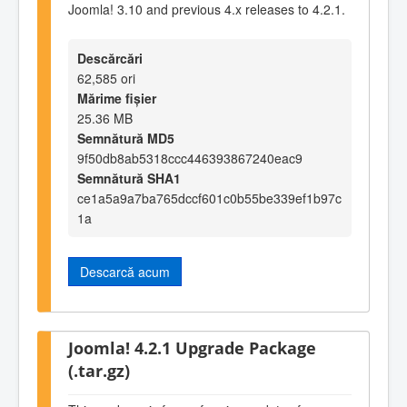
Joomla! 3.10 and previous 4.x releases to 4.2.1.
Descărcări
62,585 ori
Mărime fișier
25.36 MB
Semnătură MD5
9f50db8ab5318ccc446393867240eac9
Semnătură SHA1
ce1a5a9a7ba765dccf601c0b55be339ef1b97c
1a
Descarcă acum
Joomla! 4.2.1 Upgrade Package
(.tar.gz)