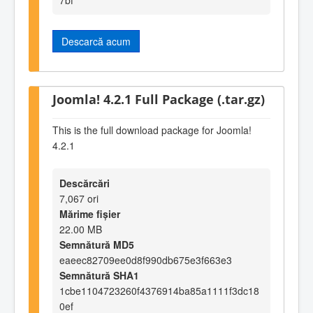
Descarcă acum
Joomla! 4.2.1 Full Package (.tar.gz)
This is the full download package for Joomla!
4.2.1
Descărcări
7,067 ori
Mărime fișier
22.00 MB
Semnătură MD5
eaeec82709ee0d8f990db675e3f663e3
Semnătură SHA1
1cbe1104723260f4376914ba85a1111f3dc18
0ef