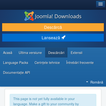
®
JOOMLA!
Joomla! Downloads
DESCARCĂ & ȘI EXTINDE
Descărcă
DESCOPERĂ & ÎNVAȚĂ
Lansează
COMUNITATE & SUPORT
RESURSE DEZVOLTATORI
Acasă
Ultima versiune
Descărcări
Extensii
Language Packs
Cerințele tehnice
Întrebări frecvente
Documentaţie API
Română
This page is not yet fully available in your
language. Make a gift to your community by