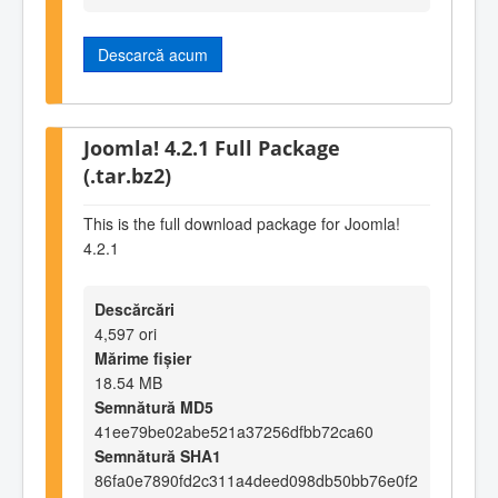
Descarcă acum
Joomla! 4.2.1 Full Package
(.tar.bz2)
This is the full download package for Joomla!
4.2.1
Descărcări
4,597 ori
Mărime fișier
18.54 MB
Semnătură MD5
41ee79be02abe521a37256dfbb72ca60
Semnătură SHA1
86fa0e7890fd2c311a4deed098db50bb76e0f2