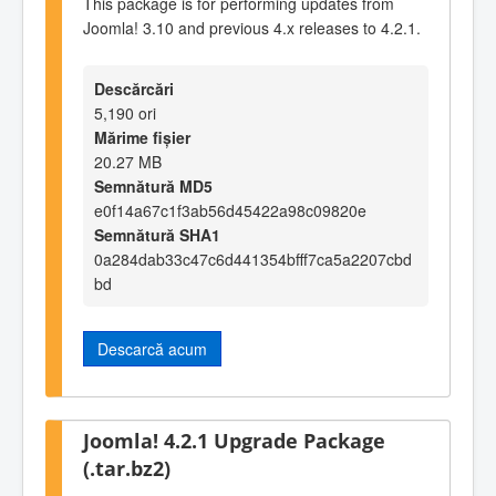
This package is for performing updates from
Joomla! 3.10 and previous 4.x releases to 4.2.1.
Descărcări
5,190 ori
Mărime fișier
20.27 MB
Semnătură MD5
e0f14a67c1f3ab56d45422a98c09820e
Semnătură SHA1
0a284dab33c47c6d441354bfff7ca5a2207cbd
bd
Descarcă acum
Joomla! 4.2.1 Upgrade Package
(.tar.bz2)