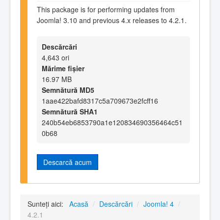
This package is for performing updates from
Joomla! 3.10 and previous 4.x releases to 4.2.1.
Descărcări
4,643 ori
Mărime fișier
16.97 MB
Semnătură MD5
1aae422bafd8317c5a709673e2fcff16
Semnătură SHA1
240b54eb6853790a1e120834690356464c51
0b68
Descarcă acum
Sunteți aici:
Acasă
/
Descărcări
/
Joomla! 4
/
4.2.1