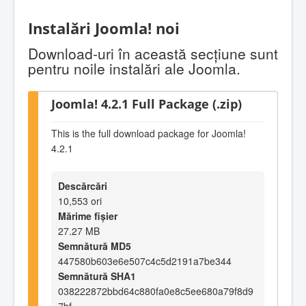
Instalări Joomla! noi
Download-uri în această secţiune sunt
pentru noile instalări ale Joomla.
Joomla! 4.2.1 Full Package (.zip)
This is the full download package for Joomla!
4.2.1
Descărcări
10,553 ori
Mărime fișier
27.27 MB
Semnătură MD5
447580b603e6e507c4c5d2191a7be344
Semnătură SHA1
038222872bbd64c880fa0e8c5ee680a79f8d9
7bf