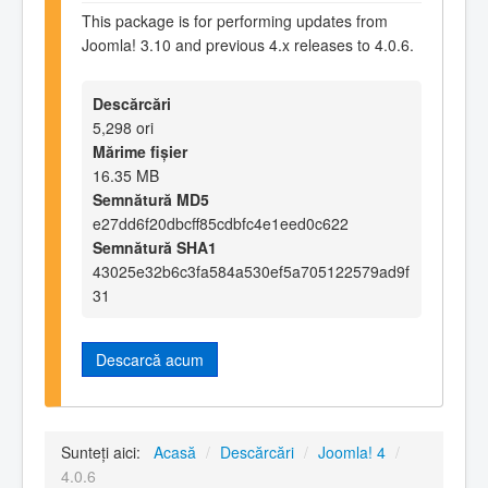
This package is for performing updates from
Joomla! 3.10 and previous 4.x releases to 4.0.6.
Descărcări
5,298 ori
Mărime fișier
16.35 MB
Semnătură MD5
e27dd6f20dbcff85cdbfc4e1eed0c622
Semnătură SHA1
43025e32b6c3fa584a530ef5a705122579ad9f
31
Descarcă acum
Sunteți aici:
Acasă
/
Descărcări
/
Joomla! 4
/
4.0.6