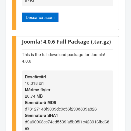
Descarcă acum
Joomla! 4.0.6 Full Package (.tar.gz)
This is the full download package for Joomla!
4.0.6
Descărcări
10,318 ori
Mărime fișier
20.74 MB
Semnătură MD5
d73127148f9009dc9c56f299d839a826
Semnătură SHA1
d9a96968cc74ed5539fa5b95f1c423916fbd68
e9