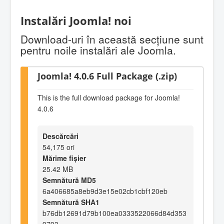
Instalări Joomla! noi
Download-uri în această secţiune sunt
pentru noile instalări ale Joomla.
Joomla! 4.0.6 Full Package (.zip)
This is the full download package for Joomla!
4.0.6
Descărcări
54,175 ori
Mărime fișier
25.42 MB
Semnătură MD5
6a406685a8eb9d3e15e02cb1cbf120eb
Semnătură SHA1
b76db12691d79b100ea0333522066d84d353
9793