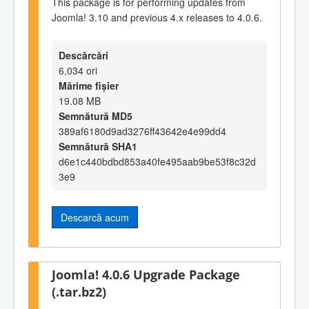
This package is for performing updates from
Joomla! 3.10 and previous 4.x releases to 4.0.6.
Descărcări
6,034 ori
Mărime fișier
19.08 MB
Semnătură MD5
389af6180d9ad3276ff43642e4e99dd4
Semnătură SHA1
d6e1c440bdbd853a40fe495aab9be53f8c32d
3e9
Descarcă acum
Joomla! 4.0.6 Upgrade Package
(.tar.bz2)