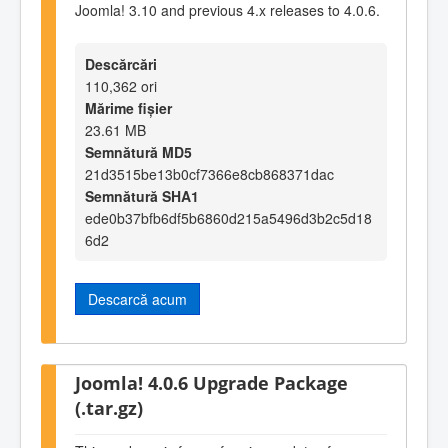
Joomla! 3.10 and previous 4.x releases to 4.0.6.
Descărcări
110,362 ori
Mărime fișier
23.61 MB
Semnătură MD5
21d3515be13b0cf7366e8cb868371dac
Semnătură SHA1
ede0b37bfb6df5b6860d215a5496d3b2c5d18
6d2
Descarcă acum
Joomla! 4.0.6 Upgrade Package
(.tar.gz)