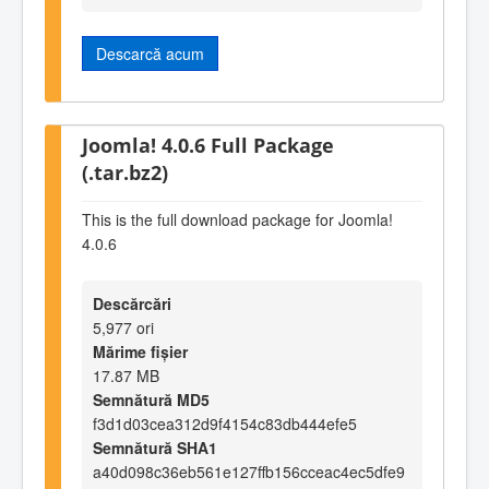
Descarcă acum
Joomla! 4.0.6 Full Package
(.tar.bz2)
This is the full download package for Joomla!
4.0.6
Descărcări
5,977 ori
Mărime fișier
17.87 MB
Semnătură MD5
f3d1d03cea312d9f4154c83db444efe5
Semnătură SHA1
a40d098c36eb561e127ffb156cceac4ec5dfe9