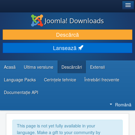
®
JOOMLA!
Joomla! Downloads
DESCARCĂ & ȘI EXTINDE
Descărcă
DESCOPERĂ & ÎNVAȚĂ
Lansează
COMUNITATE & SUPORT
RESURSE DEZVOLTATORI
Acasă
Ultima versiune
Descărcări
Extensii
Language Packs
Cerințele tehnice
Întrebări frecvente
Documentaţie API
Română
This page is not yet fully available in your
language. Make a gift to your community by