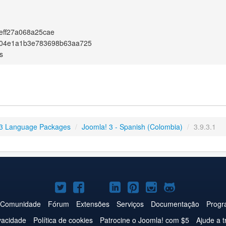
eff27a068a25cae
04e1a1b3e783698b63aa725
s
3 Language Packages
/
Joomla! 3 - Spanish (Colombia)
/
3.9.3.1
Joomla!
Joomla!
Joomla!
Joomla!
Joomla!
Joomla!
Joomla!
no
no
no
no
no
no
no
Comunidade
Fórum
Extensões
Serviços
Documentação
Progr
Twitter
Facebook
YouTube
LinkedIn
Pinterest
Instagram
GitHub
ivacidade
Política de cookies
Patrocine o Joomla! com $5
Ajude a t