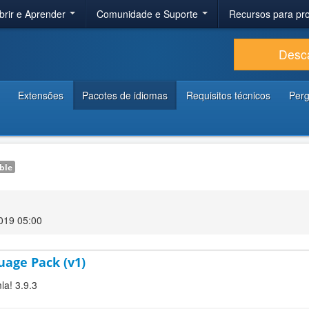
brir e Aprender
Comunidade e Suporte
Recursos para p
Desc
Extensões
Pacotes de idiomas
Requisitos técnicos
Perg
ble
2019 05:00
uage Pack (v1)
la! 3.9.3