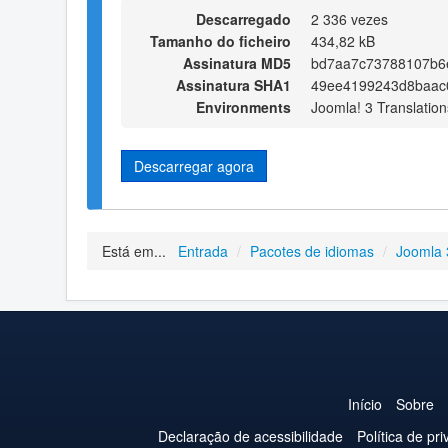
Descarregado
2 336 vezes
Tamanho do ficheiro
434,82 kB
Assinatura MD5
bd7aa7c73788107b6
Assinatura SHA1
49ee4199243d8baac
Environments
Joomla! 3 Translation
Descarregar agora
Está em...
Entrada
/
Pacotes de idiomas
/
Joomla 
Início
Sobre
Declaração de acessibilidade
Política de pr