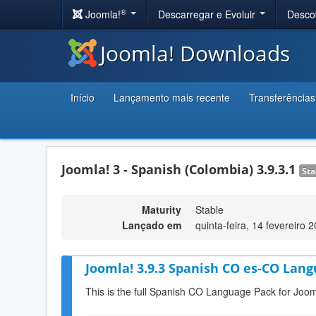
®
Joomla!
Descarregar e Evoluir
Desco
Joomla! Downloads
Início
Lançamento mais recente
Transferências
Joomla! 3 - Spanish (Colombia) 3.9.3.1
Sta
Maturity
Stable
Lançado em
quinta-feira, 14 fevereiro 
Joomla! 3.9.3 Spanish CO es-CO Lang
This is the full Spanish CO Language Pack for Joom