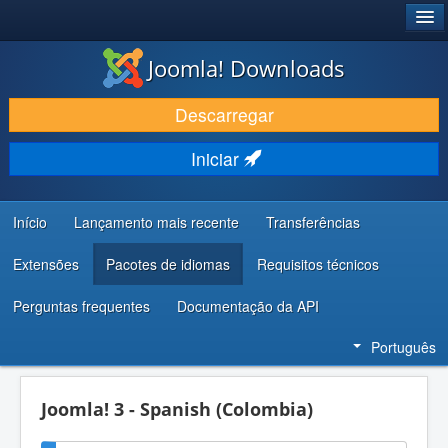
®
JOOMLA!
Joomla! Downloads
DESCARREGAR E EVOLUIR
Descarregar
DESCOBRIR E APRENDER
Iniciar
COMUNIDADE E SUPORTE
RECURSOS PARA PROGRAMADORES
Início
Lançamento mais recente
Transferências
Extensões
Pacotes de idiomas
Requisitos técnicos
Perguntas frequentes
Documentação da API
Português
Joomla! 3 - Spanish (Colombia)