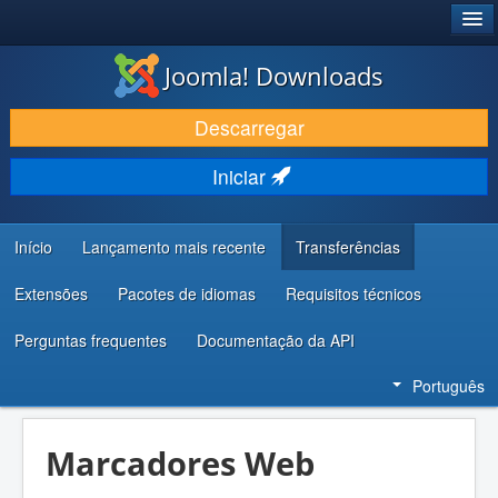
®
JOOMLA!
Joomla! Downloads
DESCARREGAR E EVOLUIR
Descarregar
DESCOBRIR E APRENDER
Iniciar
COMUNIDADE E SUPORTE
RECURSOS PARA PROGRAMADORES
Início
Lançamento mais recente
Transferências
Extensões
Pacotes de idiomas
Requisitos técnicos
Perguntas frequentes
Documentação da API
Português
Marcadores Web