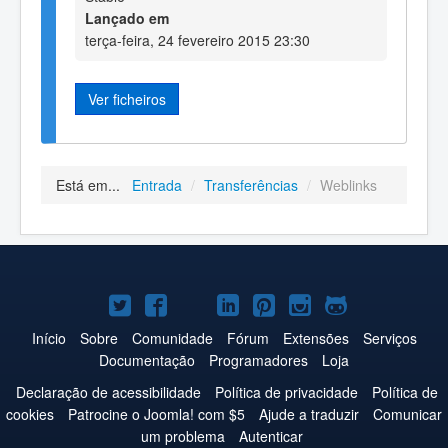
Lançado em
terça-feira, 24 fevereiro 2015 23:30
Ver ficheiros
Está em...
Entrada
/
Transferências
/
Weblinks
Joomla!
Joomla!
Joomla!
Joomla!
Joomla!
Joomla!
Joomla!
no
no
no
no
no
no
no
Início
Sobre
Comunidade
Fórum
Extensões
Serviços
Documentação
Programadores
Loja
Twitter
Facebook
YouTube
LinkedIn
Pinterest
Instagram
GitHub
Declaração de acessibilidade
Política de privacidade
Política de
cookies
Patrocine o Joomla! com $5
Ajude a traduzir
Comunicar
um problema
Autenticar