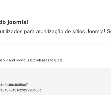
 do Joomla!
utilizados para atualização de sítios Joomla! 
 5.4 and previous 6.x releases to 6.1.2.
c1d9c4de4085ae7
fe8a978491c292c723e53c