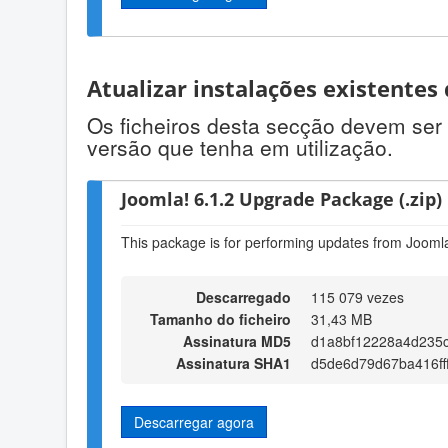
Atualizar instalações existentes
Os ficheiros desta secção devem ser 
versão que tenha em utilização.
Joomla! 6.1.2 Upgrade Package (.zip)
This package is for performing updates from Joomla!
Descarregado
115 079 vezes
Tamanho do ficheiro
31,43 MB
Assinatura MD5
d1a8bf12228a4d235
Assinatura SHA1
d5de6d79d67ba416ff
Descarregar agora