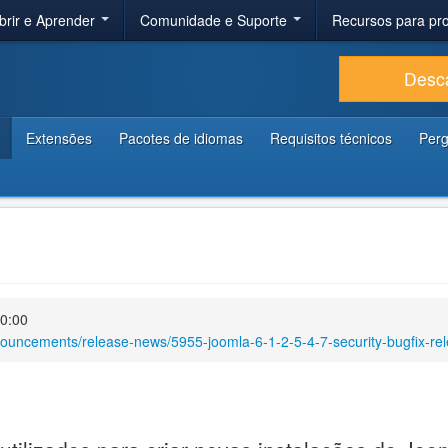
brir e Aprender
Comunidade e Suporte
Recursos para p
Desc
Extensões
Pacotes de idiomas
Requisitos técnicos
Perg
00:00
nouncements/release-news/5955-joomla-6-1-2-5-4-7-security-bugfix-re