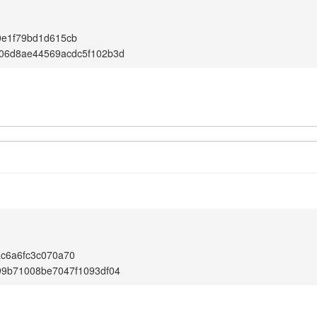
0e1f79bd1d615cb
06d8ae44569acdc5f102b3d
c6a6fc3c070a70
99b71008be7047f1093df04