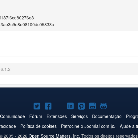
f187f6cd80276e3
23ae3c9e8e08100dc05833a
6.1.2
Joomla!
Joomla!
Joomla!
Joomla!
Joomla!
Joomla!
Joomla!
no
no
no
no
no
no
no
Comunidade
Fórum
Extensões
Serviços
Documentação
Progr
Twitter
Facebook
YouTube
LinkedIn
Pinterest
Instagram
GitHub
ivacidade
Política de cookies
Patrocine o Joomla! com $5
Ajude a t
© 2005 - 2026
Open Source Matters, Inc.
Todos os direitos reservados