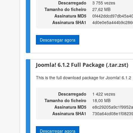
Descarregado
3 755 vezes
Tamanho do ficheiro
27,62 MB
Assinatura MD5
0f442ddcd97db45a4
Assinatura SHA1
4d0e0e5a444b9c286
Descarregar agora
Joomla! 6.1.2 Full Package (.tar.zst)
This is the full download package for Joomla! 6.1.2
Descarregado
1 422 vezes
Tamanho do ficheiro
18,00 MB
Assinatura MD5
e8c29205a9c1f9952a
Assinatura SHA1
730a64cd08e1f0823
Descarregar agora