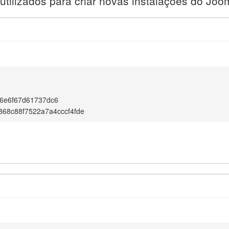
utilizados para criar novas instalações do Joo
6e6f67d61737dc6
68c88f7522a7a4cccf4fde