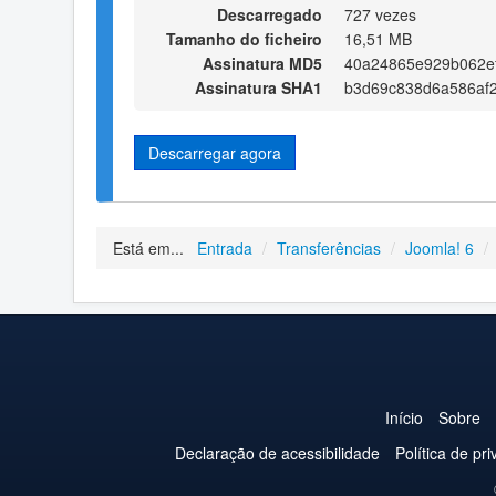
Descarregado
727 vezes
Tamanho do ficheiro
16,51 MB
Assinatura MD5
40a24865e929b062e
Assinatura SHA1
b3d69c838d6a586af
Descarregar agora
Está em...
Entrada
/
Transferências
/
Joomla! 6
/
Início
Sobre
Declaração de acessibilidade
Política de pr