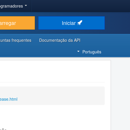
rogramadores
arregar
Iniciar
untas frequentes
Documentação da API
Português
lease.html