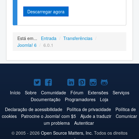
Descarregar agora
Está em...
Entrada
/
Transferências
/
Joomla! 6
/
6.0.1
Joomla!
Joomla!
Joomla!
Joomla!
Joomla!
Joomla!
Joomla!
no
no
no
no
no
no
no
Início
Sobre
Comunidade
Fórum
Extensões
Serviços
Documentação
Programadores
Loja
Twitter
Facebook
YouTube
LinkedIn
Pinterest
Instagram
GitHub
Declaração de acessibilidade
Política de privacidade
Política de
cookies
Patrocine o Joomla! com $5
Ajude a traduzir
Comunicar
um problema
Autenticar
© 2005 - 2026
Open Source Matters, Inc.
Todos os direitos