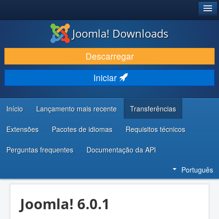
®
JOOMLA!
Joomla! Downloads
DESCARREGAR E EVOLUIR
Descarregar
DESCOBRIR E APRENDER
Iniciar
COMUNIDADE E SUPORTE
RECURSOS PARA PROGRAMADORES
Início
Lançamento mais recente
Transferências
Extensões
Pacotes de idiomas
Requisitos técnicos
Perguntas frequentes
Documentação da API
Português
Joomla! 6.0.1