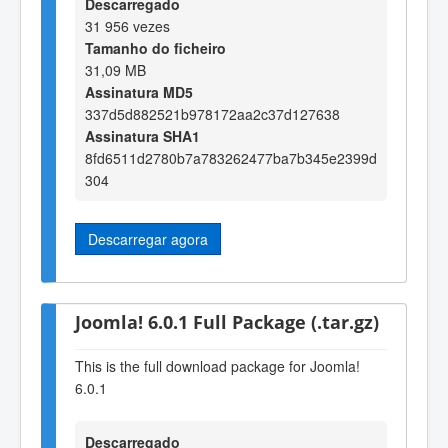
Descarregado
31 956 vezes
Tamanho do ficheiro
31,09 MB
Assinatura MD5
337d5d882521b978172aa2c37d127638
Assinatura SHA1
8fd6511d2780b7a783262477ba7b345e2399d
304
Descarregar agora
Joomla! 6.0.1 Full Package (.tar.gz)
This is the full download package for Joomla!
6.0.1
Descarregado