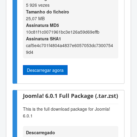
5 926 vezes
Tamanho do ficheiro
25,07 MB
Assinatura MD5
10c81f1c0071961bc3e126a59d69effb
Assinatura SHA1
caf5e4c701f4804a4837e6057053dc7300754
9d4
Descarregar agora
Joomla! 6.0.1 Full Package (.tar.zst)
This is the full download package for Joomla!
6.0.1
Descarregado