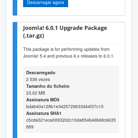
Descarregar agora
Joomla! 6.0.1 Upgrade Package
(.tar.gz)
This package is for performing updates from
Joomla! 5.4 and previous 6.x releases to 6.0.1.
Descarregado
2 536 vezes
Tamanho do ficheiro
23,02 MB
Assinatura MD5
bdab40a128b1e3425729633d44f37c15
Assinatura SHA1
c5cda321eca0093202c10da854b46b68c6635
889