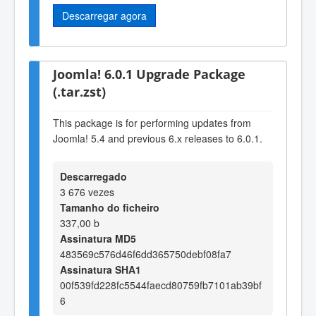
Descarregar agora
Joomla! 6.0.1 Upgrade Package
(.tar.zst)
This package is for performing updates from
Joomla! 5.4 and previous 6.x releases to 6.0.1.
Descarregado
3 676 vezes
Tamanho do ficheiro
337,00 b
Assinatura MD5
483569c576d46f6dd365750debf08fa7
Assinatura SHA1
00f539fd228fc5544faecd80759fb7101ab39bf
6