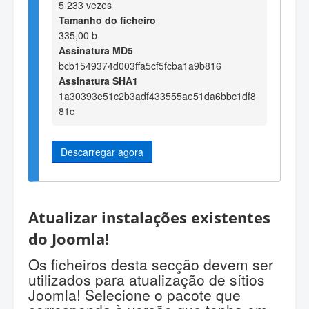
5 233 vezes
Tamanho do ficheiro
335,00 b
Assinatura MD5
bcb1549374d003ffa5cf5fcba1a9b816
Assinatura SHA1
1a30393e51c2b3adf433555ae51da6bbc1df8
81c
Descarregar agora
Atualizar instalações existentes
do Joomla!
Os ficheiros desta secção devem ser
utilizados para atualização de sítios
Joomla! Selecione o pacote que