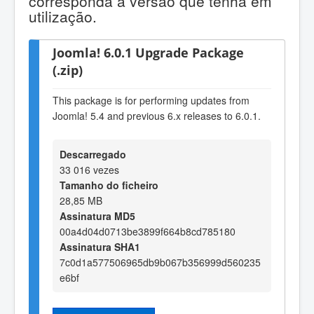
corresponda à versão que tenha em
utilização.
Joomla! 6.0.1 Upgrade Package
(.zip)
This package is for performing updates from
Joomla! 5.4 and previous 6.x releases to 6.0.1.
Descarregado
33 016 vezes
Tamanho do ficheiro
28,85 MB
Assinatura MD5
00a4d04d0713be3899f664b8cd785180
Assinatura SHA1
7c0d1a577506965db9b067b356999d560235
e6bf