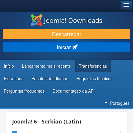
®
JOOMLA!
Joomla! Downloads
DESCARREGAR E EVOLUIR
Descarregar
DESCOBRIR E APRENDER
Iniciar
COMUNIDADE E SUPORTE
RECURSOS PARA PROGRAMADORES
Início
Lançamento mais recente
Transferências
Extensões
Pacotes de idiomas
Requisitos técnicos
Perguntas frequentes
Documentação da API
Português
Joomla! 6 - Serbian (Latin)