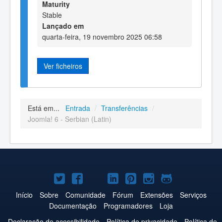
Maturity
Stable
Lançado em
quarta-feira, 19 novembro 2025 06:58
Ver ficheiros
Está em...
Entrada
/
Transferências
/
Joomla! 6 - Serbian (Latin)
Joomla!
Joomla!
Joomla!
Joomla!
Joomla!
Joomla!
Joomla!
no
no
no
no
no
no
no
Início
Sobre
Comunidade
Fórum
Extensões
Serviços
Documentação
Programadores
Loja
Twitter
Facebook
YouTube
LinkedIn
Pinterest
Instagram
GitHub
Declaração de acessibilidade
Política de privacidade
Política de