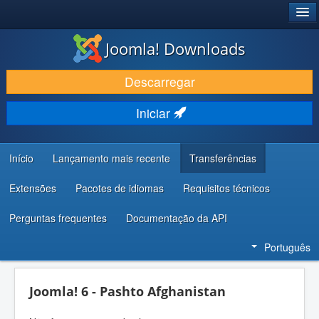
®
JOOMLA!
Joomla! Downloads
DESCARREGAR E EVOLUIR
Descarregar
DESCOBRIR E APRENDER
Iniciar
COMUNIDADE E SUPORTE
RECURSOS PARA PROGRAMADORES
Início
Lançamento mais recente
Transferências
Extensões
Pacotes de idiomas
Requisitos técnicos
Perguntas frequentes
Documentação da API
Português
Joomla! 6 - Pashto Afghanistan