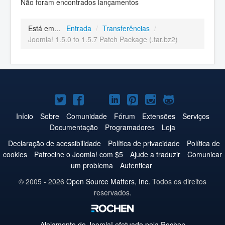
Não foram encontrados lançamentos
Está em...
Entrada
/
Transferências
/
Joomla! 1.5.0 to 1.5.7 Patch Package (.tar.bz2)
Joomla!
Joomla!
Joomla!
Joomla!
Joomla!
Joomla!
Joomla!
no
no
no
no
no
no
no
Início
Sobre
Comunidade
Fórum
Extensões
Serviços
Documentação
Programadores
Loja
Twitter
Facebook
YouTube
LinkedIn
Pinterest
Instagram
GitHub
Declaração de acessibilidade
Política de privacidade
Política de
cookies
Patrocine o Joomla! com $5
Ajude a traduzir
Comunicar
um problema
Autenticar
© 2005 - 2026
Open Source Matters, Inc.
Todos os direitos
reservados.
Alojamento do
Joomla!
efetuado pela Rochen