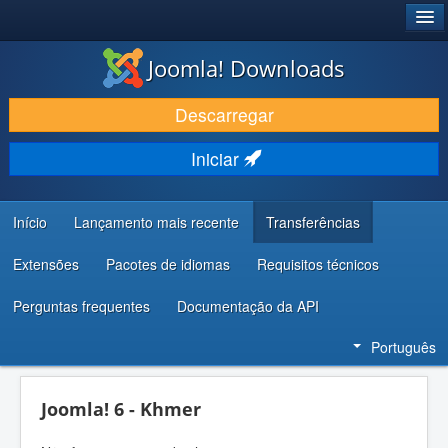
®
JOOMLA!
Joomla! Downloads
DESCARREGAR E EVOLUIR
Descarregar
DESCOBRIR E APRENDER
Iniciar
COMUNIDADE E SUPORTE
RECURSOS PARA PROGRAMADORES
Início
Lançamento mais recente
Transferências
Extensões
Pacotes de idiomas
Requisitos técnicos
Perguntas frequentes
Documentação da API
Português
Joomla! 6 - Khmer