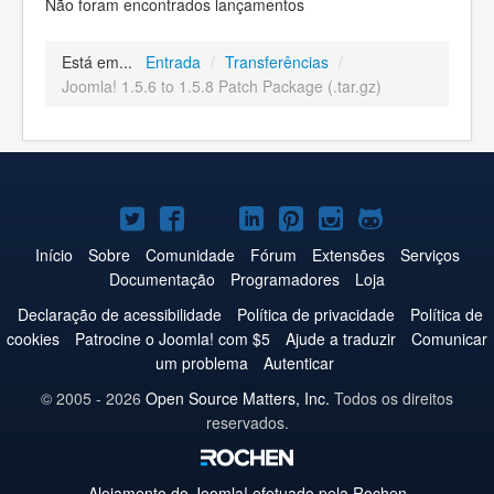
Não foram encontrados lançamentos
Está em...
Entrada
/
Transferências
/
Joomla! 1.5.6 to 1.5.8 Patch Package (.tar.gz)
Joomla!
Joomla!
Joomla!
Joomla!
Joomla!
Joomla!
Joomla!
no
no
no
no
no
no
no
Início
Sobre
Comunidade
Fórum
Extensões
Serviços
Documentação
Programadores
Loja
Twitter
Facebook
YouTube
LinkedIn
Pinterest
Instagram
GitHub
Declaração de acessibilidade
Política de privacidade
Política de
cookies
Patrocine o Joomla! com $5
Ajude a traduzir
Comunicar
um problema
Autenticar
© 2005 - 2026
Open Source Matters, Inc.
Todos os direitos
reservados.
Alojamento do
Joomla!
efetuado pela Rochen