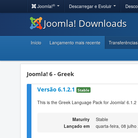
®
Joomla!
Descarregar e Evoluir
Desco
Joomla! Downloads
Início
Lançamento mais recente
Transferências
Joomla! 6 - Greek
Versão 6.1.2.1
Stable
This is the Greek Language Pack for Joomla! 6.1.2
Maturity
Stable
Lançado em
quarta-feira, 08 julh