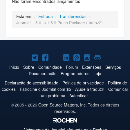
Não foram encontrados lançamentos
Está em...
Entrada
/
Transferências
/
Joomla! 1.5.0 to 1.5.9 Patch Package (.tar.bz2)
Joomla!
Joomla!
Joomla!
Joomla!
Joomla!
Joomla!
Joomla!
no
no
no
no
no
no
no
Início
Sobre
Comunidade
Fórum
Extensões
Serviços
Documentação
Programadores
Loja
Twitter
Facebook
YouTube
LinkedIn
Pinterest
Instagram
GitHub
Declaração de acessibilidade
Política de privacidade
Política de
cookies
Patrocine o Joomla! com $5
Ajude a traduzir
Comunicar
um problema
Autenticar
© 2005 - 2026
Open Source Matters, Inc.
Todos os direitos
reservados.
Alojamento do
Joomla!
efetuado pela Rochen