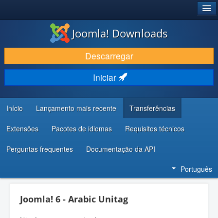
®
JOOMLA!
Joomla! Downloads
DESCARREGAR E EVOLUIR
Descarregar
DESCOBRIR E APRENDER
Iniciar
COMUNIDADE E SUPORTE
RECURSOS PARA PROGRAMADORES
Início
Lançamento mais recente
Transferências
Extensões
Pacotes de idiomas
Requisitos técnicos
Perguntas frequentes
Documentação da API
Português
Joomla! 6 - Arabic Unitag