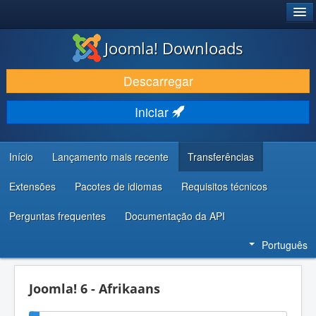
®
JOOMLA!
Joomla! Downloads
DESCARREGAR E EVOLUIR
Descarregar
DESCOBRIR E APRENDER
Iniciar
COMUNIDADE E SUPORTE
RECURSOS PARA PROGRAMADORES
Início
Lançamento mais recente
Transferências
Extensões
Pacotes de idiomas
Requisitos técnicos
Perguntas frequentes
Documentação da API
Português
Joomla! 6 - Afrikaans