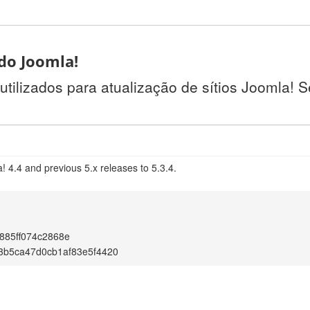
 do Joomla!
utilizados para atualização de sítios Joomla! 
 4.4 and previous 5.x releases to 5.3.4.
885ff074c2868e
3b5ca47d0cb1af83e5f4420