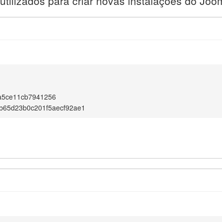
utilizados para criar novas instalações do Joo
a5ce11cb7941256
b65d23b0c201f5aecf92ae1