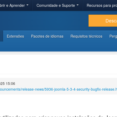
brir e Aprender
Comunidade e Suporte
Recursos para p
Desc
Extensões
Pacotes de idiomas
Requisitos técnicos
Perg
025 15:06
nouncements/release-news/5936-joomla-5-3-4-security-bugfix-release.