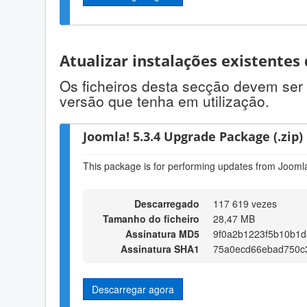
Atualizar instalações existentes
Os ficheiros desta secção devem ser 
versão que tenha em utilização.
Joomla! 5.3.4 Upgrade Package (.zip)
This package is for performing updates from Joomla!
Descarregado
117 619 vezes
Tamanho do ficheiro
28,47 MB
Assinatura MD5
9f0a2b1223f5b10b1d
Assinatura SHA1
75a0ecd66ebad750c
Descarregar agora