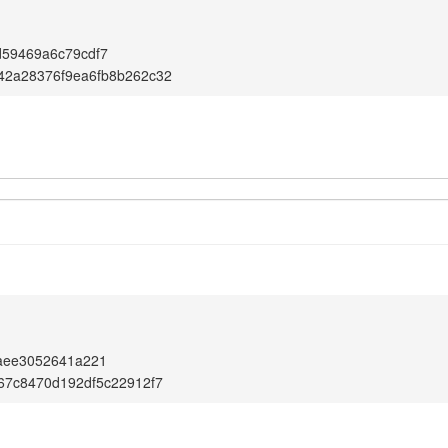
d59469a6c79cdf7
42a28376f9ea6fb8b262c32
baee3052641a221
67c8470d192df5c22912f7