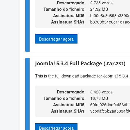
Descarregado
2 735 vezes
Tamanho do ficheiro
24,32 MB
Assinatura MD5
bf00e8e3c893a3390
Assinatura SHA1
b8709b34e6c11d1ac
Descarregar agora
Joomla! 5.3.4 Full Package (.tar.zst)
This is the full download package for Joomla! 5.3.4
Descarregado
3 426 vezes
Tamanho do ficheiro
16,78 MB
Assinatura MD5
60fef026dbd0ef56d
Assinatura SHA1
9cbdafc5b2aa5834fd
Descarregar agora