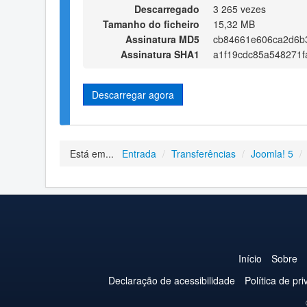
Descarregado
3 265 vezes
Tamanho do ficheiro
15,32 MB
Assinatura MD5
cb84661e606ca2d6b3
Assinatura SHA1
a1f19cdc85a548271f
Descarregar agora
Está em...
Entrada
/
Transferências
/
Joomla! 5
/
Início
Sobre
Declaração de acessibilidade
Política de pr