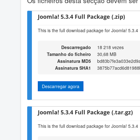
Os ficheiros desta secção devem ser 
Joomla! 5.3.4 Full Package (.zip)
This is the full download package for Joomla! 5.3.4
Descarregado
18 218 vezes
Tamanho do ficheiro
30,68 MB
Assinatura MD5
bd83b7fe3a033e2d9
Assinatura SHA1
3875b77acd6d81988
Descarregar agora
Joomla! 5.3.4 Full Package (.tar.gz)
This is the full download package for Joomla! 5.3.4