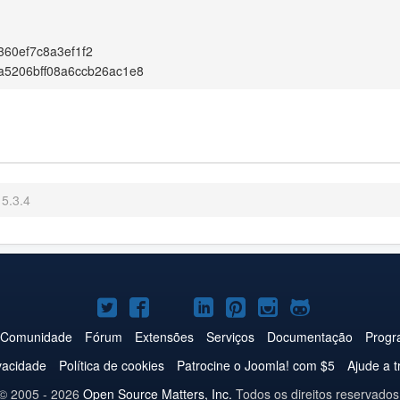
60ef7c8a3ef1f2
a5206bff08a6ccb26ac1e8
5.3.4
Joomla!
Joomla!
Joomla!
Joomla!
Joomla!
Joomla!
Joomla!
no
no
no
no
no
no
no
Comunidade
Fórum
Extensões
Serviços
Documentação
Progr
Twitter
Facebook
YouTube
LinkedIn
Pinterest
Instagram
GitHub
ivacidade
Política de cookies
Patrocine o Joomla! com $5
Ajude a t
© 2005 - 2026
Open Source Matters, Inc.
Todos os direitos reservados