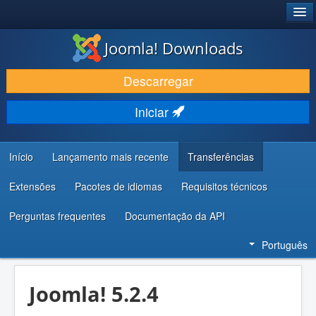
®
JOOMLA!
Joomla! Downloads
DESCARREGAR E EVOLUIR
Descarregar
DESCOBRIR E APRENDER
Iniciar
COMUNIDADE E SUPORTE
RECURSOS PARA PROGRAMADORES
Início
Lançamento mais recente
Transferências
Extensões
Pacotes de idiomas
Requisitos técnicos
Perguntas frequentes
Documentação da API
Português
Joomla! 5.2.4