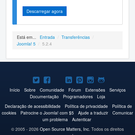
Descarregar agora
Está em...
Entrada
/
Transferências
/
Joomla! 5
/
5.2.4
Joomla!
Joomla!
Joomla!
Joomla!
Joomla!
Joomla!
Joomla!
no
no
no
no
no
no
no
Início
Sobre
Comunidade
Fórum
Extensões
Serviços
Documentação
Programadores
Loja
Twitter
Facebook
YouTube
LinkedIn
Pinterest
Instagram
GitHub
Declaração de acessibilidade
Política de privacidade
Política de
cookies
Patrocine o Joomla! com $5
Ajude a traduzir
Comunicar
um problema
Autenticar
© 2005 - 2026
Open Source Matters, Inc.
Todos os direitos