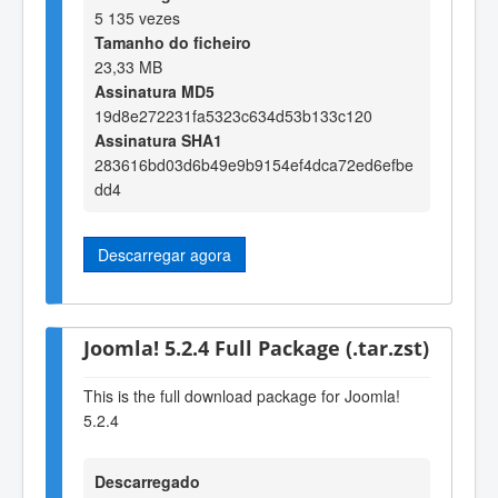
5 135 vezes
Tamanho do ficheiro
23,33 MB
Assinatura MD5
19d8e272231fa5323c634d53b133c120
Assinatura SHA1
283616bd03d6b49e9b9154ef4dca72ed6efbe
dd4
Descarregar agora
Joomla! 5.2.4 Full Package (.tar.zst)
This is the full download package for Joomla!
5.2.4
Descarregado