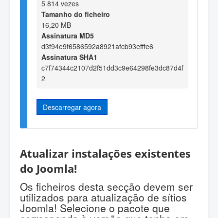
5 814 vezes
Tamanho do ficheiro
16,20 MB
Assinatura MD5
d3f94e9f6586592a8921afcb93efffe6
Assinatura SHA1
c7f74344c2107d2f51dd3c9e64298fe3dc87d4f
2
Descarregar agora
Atualizar instalações existentes
do Joomla!
Os ficheiros desta secção devem ser
utilizados para atualização de sítios
Joomla! Selecione o pacote que