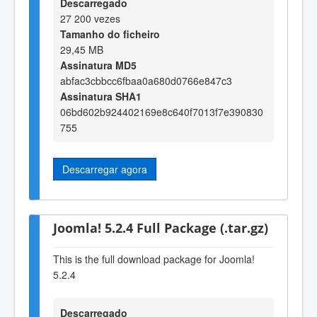
Descarregado
27 200 vezes
Tamanho do ficheiro
29,45 MB
Assinatura MD5
abfac3cbbcc6fbaa0a680d0766e847c3
Assinatura SHA1
06bd602b924402169e8c640f7013f7e390830
755
Descarregar agora
Joomla! 5.2.4 Full Package (.tar.gz)
This is the full download package for Joomla!
5.2.4
Descarregado