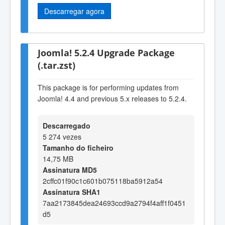
Descarregar agora
Joomla! 5.2.4 Upgrade Package
(.tar.zst)
This package is for performing updates from
Joomla! 4.4 and previous 5.x releases to 5.2.4.
Descarregado
5 274 vezes
Tamanho do ficheiro
14,75 MB
Assinatura MD5
2cffc01f90c1c601b075118ba5912a54
Assinatura SHA1
7aa2173845dea24693ccd9a2794f4aff1f0451
d5