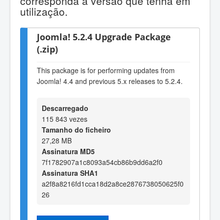
corresponda à versão que tenha em
utilização.
Joomla! 5.2.4 Upgrade Package
(.zip)
This package is for performing updates from
Joomla! 4.4 and previous 5.x releases to 5.2.4.
Descarregado
115 843 vezes
Tamanho do ficheiro
27,28 MB
Assinatura MD5
7f1782907a1c8093a54cb86b9dd6a2f0
Assinatura SHA1
a2f8a8216fd1cca18d2a8ce2876738050625f0
26