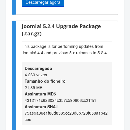
Descarregar agora
Joomla! 5.2.4 Upgrade Package
(.tar.gz)
This package is for performing updates from
Joomla! 4.4 and previous 5.x releases to 5.2.4.
Descarregado
4 260 vezes
Tamanho do ficheiro
21,35 MB
Assinatura MD5
4312171c628024c357c590606cc21fa1
Assinatura SHA1
75ae9a86e1f88d8565cc23d6b728f058a1b42
cee