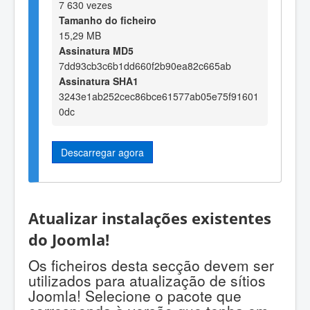
7 630 vezes
Tamanho do ficheiro
15,29 MB
Assinatura MD5
7dd93cb3c6b1dd660f2b90ea82c665ab
Assinatura SHA1
3243e1ab252cec86bce61577ab05e75f91601
0dc
Descarregar agora
Atualizar instalações existentes
do Joomla!
Os ficheiros desta secção devem ser
utilizados para atualização de sítios
Joomla! Selecione o pacote que