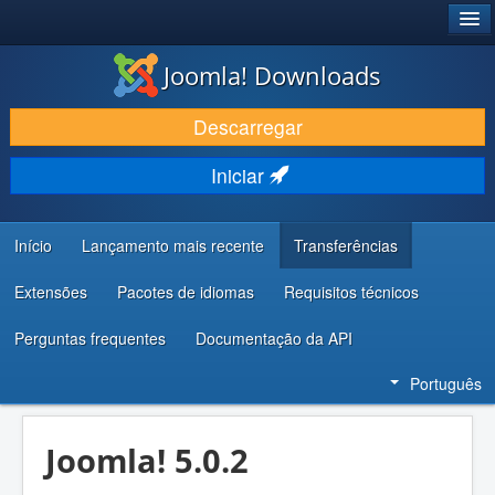
®
JOOMLA!
Joomla! Downloads
DESCARREGAR E EVOLUIR
Descarregar
DESCOBRIR E APRENDER
Iniciar
COMUNIDADE E SUPORTE
RECURSOS PARA PROGRAMADORES
Início
Lançamento mais recente
Transferências
Extensões
Pacotes de idiomas
Requisitos técnicos
Perguntas frequentes
Documentação da API
Português
Joomla! 5.0.2