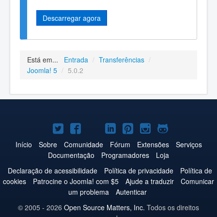
Descarregar agora
Está em...
Entrada
/
Transferências
/
Joomla! 5
/
5.0.2
Joomla!
Joomla!
Joomla!
Joomla!
Joomla!
Joomla!
Joomla!
no
no
no
no
no
no
no
Início
Sobre
Comunidade
Fórum
Extensões
Serviços
Documentação
Programadores
Loja
Twitter
Facebook
YouTube
LinkedIn
Pinterest
Instagram
GitHub
Declaração de acessibilidade
Política de privacidade
Política de
cookies
Patrocine o Joomla! com $5
Ajude a traduzir
Comunicar
um problema
Autenticar
© 2005 - 2026
Open Source Matters, Inc.
Todos os direitos