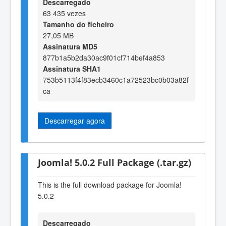
Descarregado
63 435 vezes
Tamanho do ficheiro
27,05 MB
Assinatura MD5
877b1a5b2da30ac9f01cf714bef4a853
Assinatura SHA1
753b5113f4f83ecb3460c1a72523bc0b03a82f
ca
Descarregar agora
Joomla! 5.0.2 Full Package (.tar.gz)
This is the full download package for Joomla!
5.0.2
Descarregado