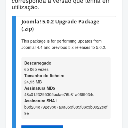
corresponda à versão que tenha em
utilização.
Joomla! 5.0.2 Upgrade Package
(.zip)
This package is for performing updates from
Joomla! 4.4 and previous 5.x releases to 5.0.2.
Descarregado
65 065 vezes
Tamanho do ficheiro
24,95 MB
Assinatura MD5
48c0123295305bcfae76b81a06f9034d
Assinatura SHA1
b6d204e792e9b07a9a653f685f86c3b0922eef
9e