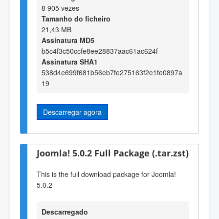
8 905 vezes
Tamanho do ficheiro
21,43 MB
Assinatura MD5
b5c4f3c50ccfe8ee28837aac61ac624f
Assinatura SHA1
538d4e699f681b56eb7fe275163f2e1fe0897a
19
Descarregar agora
Joomla! 5.0.2 Full Package (.tar.zst)
This is the full download package for Joomla!
5.0.2
Descarregado