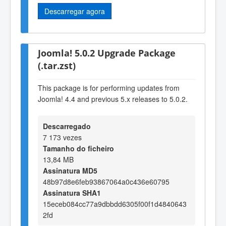
Descarregar agora
Joomla! 5.0.2 Upgrade Package
(.tar.zst)
This package is for performing updates from
Joomla! 4.4 and previous 5.x releases to 5.0.2.
Descarregado
7 173 vezes
Tamanho do ficheiro
13,84 MB
Assinatura MD5
48b97d8e6feb93867064a0c436e60795
Assinatura SHA1
15eceb084cc77a9dbbdd6305f00f1d4840643
2fd