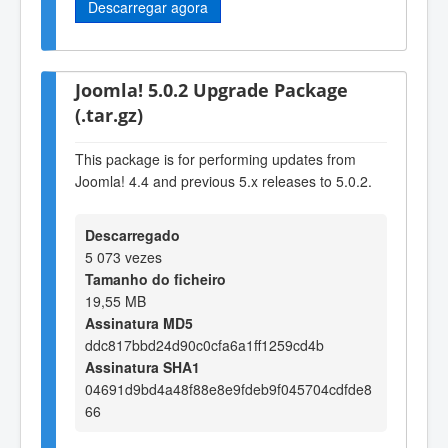
Descarregar agora
Joomla! 5.0.2 Upgrade Package
(.tar.gz)
This package is for performing updates from
Joomla! 4.4 and previous 5.x releases to 5.0.2.
Descarregado
5 073 vezes
Tamanho do ficheiro
19,55 MB
Assinatura MD5
ddc817bbd24d90c0cfa6a1ff1259cd4b
Assinatura SHA1
04691d9bd4a48f88e8e9fdeb9f045704cdfde8
66