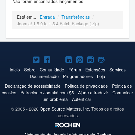
Não foram encontrados lançamentos
Está em...
Entrada
/
Transferências
/
Joomla! 1.5.0 to 1.5.4 Patch Package (.zip)
Joomla!
Joomla!
Joomla!
Joomla!
Joomla!
Joomla!
Joomla!
no
no
no
no
no
no
no
Início
Sobre
Comunidade
Fórum
Extensões
Serviços
Documentação
Programadores
Loja
Twitter
Facebook
YouTube
LinkedIn
Pinterest
Instagram
GitHub
Declaração de acessibilidade
Política de privacidade
Política de
cookies
Patrocine o Joomla! com $5
Ajude a traduzir
Comunicar
um problema
Autenticar
© 2005 - 2026
Open Source Matters, Inc.
Todos os direitos
reservados.
Alojamento do
Joomla!
efetuado pela Rochen