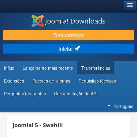
®
JOOMLA!
Joomla! Downloads
DESCARREGAR E EVOLUIR
Descarregar
DESCOBRIR E APRENDER
Iniciar
COMUNIDADE E SUPORTE
RECURSOS PARA PROGRAMADORES
Início
Lançamento mais recente
Transferências
Extensões
Pacotes de idiomas
Requisitos técnicos
Perguntas frequentes
Documentação da API
Português
Joomla! 5 - Swahili