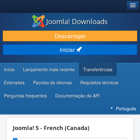
®
JOOMLA!
Joomla! Downloads
DESCARREGAR E EVOLUIR
Descarregar
DESCOBRIR E APRENDER
Iniciar
COMUNIDADE E SUPORTE
RECURSOS PARA PROGRAMADORES
Início
Lançamento mais recente
Transferências
Extensões
Pacotes de idiomas
Requisitos técnicos
Perguntas frequentes
Documentação da API
Português
Joomla! 5 - French (Canada)