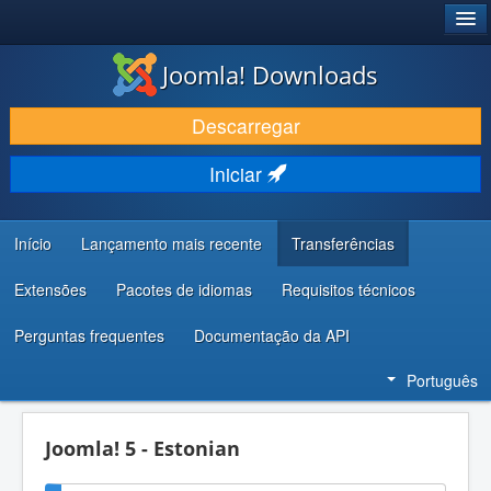
®
JOOMLA!
Joomla! Downloads
DESCARREGAR E EVOLUIR
Descarregar
DESCOBRIR E APRENDER
Iniciar
COMUNIDADE E SUPORTE
RECURSOS PARA PROGRAMADORES
Início
Lançamento mais recente
Transferências
Extensões
Pacotes de idiomas
Requisitos técnicos
Perguntas frequentes
Documentação da API
Português
Joomla! 5 - Estonian