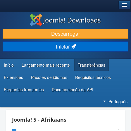
®
JOOMLA!
Joomla! Downloads
DESCARREGAR E EVOLUIR
Descarregar
DESCOBRIR E APRENDER
Iniciar
COMUNIDADE E SUPORTE
RECURSOS PARA PROGRAMADORES
Início
Lançamento mais recente
Transferências
Extensões
Pacotes de idiomas
Requisitos técnicos
Perguntas frequentes
Documentação da API
Português
Joomla! 5 - Afrikaans