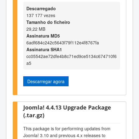
Descarregado
137 177 vezes
Tamanho do ficheiro
29,22 MB
Assinatura MD5
6adf684c242c5643f79f112e4f8767fa
Assinatura SHA1
cc05542ae72dfe4b8c71ed9ce5134c674710f6
a5
Descarregar agora
Joomla! 4.4.13 Upgrade Package
(.tar.gz)
This package is for performing updates from
Joomla! 3.10 and previous 4.x releases to