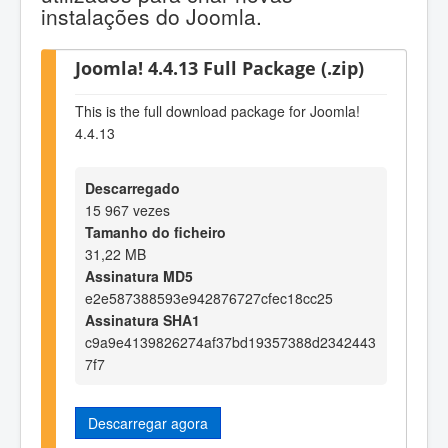
instalações do Joomla.
Joomla! 4.4.13 Full Package (.zip)
This is the full download package for Joomla!
4.4.13
Descarregado
15 967 vezes
Tamanho do ficheiro
31,22 MB
Assinatura MD5
e2e587388593e942876727cfec18cc25
Assinatura SHA1
c9a9e4139826274af37bd19357388d2342443
7f7
Descarregar agora