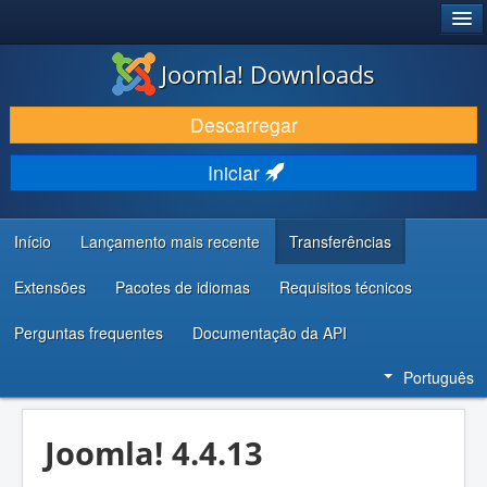
®
JOOMLA!
Joomla! Downloads
DESCARREGAR E EVOLUIR
Descarregar
DESCOBRIR E APRENDER
Iniciar
COMUNIDADE E SUPORTE
RECURSOS PARA PROGRAMADORES
Início
Lançamento mais recente
Transferências
Extensões
Pacotes de idiomas
Requisitos técnicos
Perguntas frequentes
Documentação da API
Português
Joomla! 4.4.13