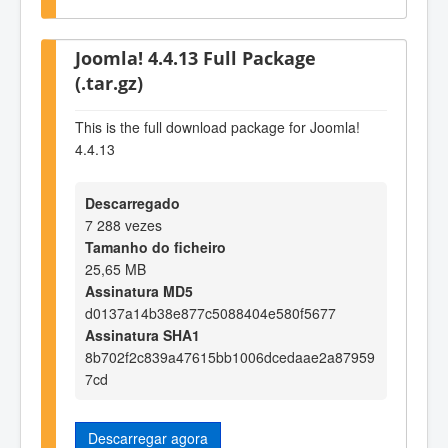
Joomla! 4.4.13 Full Package
(.tar.gz)
This is the full download package for Joomla!
4.4.13
Descarregado
7 288 vezes
Tamanho do ficheiro
25,65 MB
Assinatura MD5
d0137a14b38e877c5088404e580f5677
Assinatura SHA1
8b702f2c839a47615bb1006dcedaae2a87959
7cd
Descarregar agora