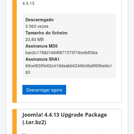
4.4.13.
Descarregado
3 563 vezes
Tamanho do ficheiro
23,83 MB
Assinatura MD5
bac2c178821669f877375f7dce8df36a
Assinatura SHA1
69cef635fe82c419daabb0249648a8f65be6e1
83
Descarregar agora
Joomla! 4.4.13 Upgrade Package
(.tar.bz2)