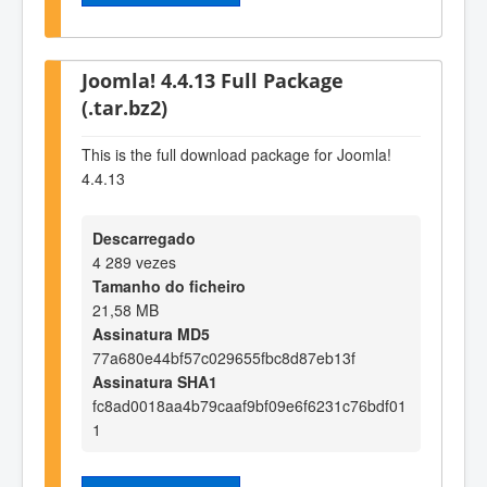
Joomla! 4.4.13 Full Package
(.tar.bz2)
This is the full download package for Joomla!
4.4.13
Descarregado
4 289 vezes
Tamanho do ficheiro
21,58 MB
Assinatura MD5
77a680e44bf57c029655fbc8d87eb13f
Assinatura SHA1
fc8ad0018aa4b79caaf9bf09e6f6231c76bdf01
1