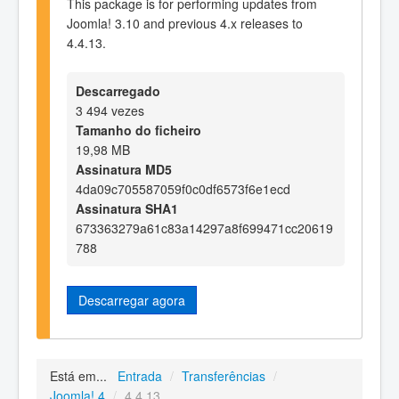
This package is for performing updates from
Joomla! 3.10 and previous 4.x releases to
4.4.13.
Descarregado
3 494 vezes
Tamanho do ficheiro
19,98 MB
Assinatura MD5
4da09c705587059f0c0df6573f6e1ecd
Assinatura SHA1
673363279a61c83a14297a8f699471cc20619
788
Descarregar agora
Está em...
Entrada
/
Transferências
/
Joomla! 4
/
4.4.13