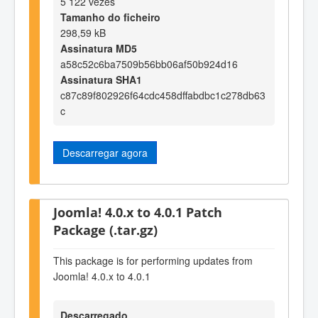
5 122 vezes
Tamanho do ficheiro
298,59 kB
Assinatura MD5
a58c52c6ba7509b56bb06af50b924d16
Assinatura SHA1
c87c89f802926f64cdc458dffabdbc1c278db63
c
Descarregar agora
Joomla! 4.0.x to 4.0.1 Patch
Package (.tar.gz)
This package is for performing updates from
Joomla! 4.0.x to 4.0.1
Descarregado