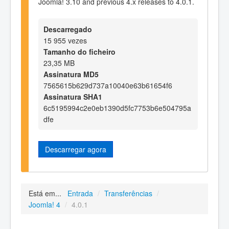
Joomla! 3.10 and previous 4.x releases to 4.0.1.
Descarregado
15 955 vezes
Tamanho do ficheiro
23,35 MB
Assinatura MD5
7565615b629d737a10040e63b61654f6
Assinatura SHA1
6c5195994c2e0eb1390d5fc7753b6e504795a
dfe
Descarregar agora
Está em...
Entrada
/
Transferências
/
Joomla! 4
/
4.0.1