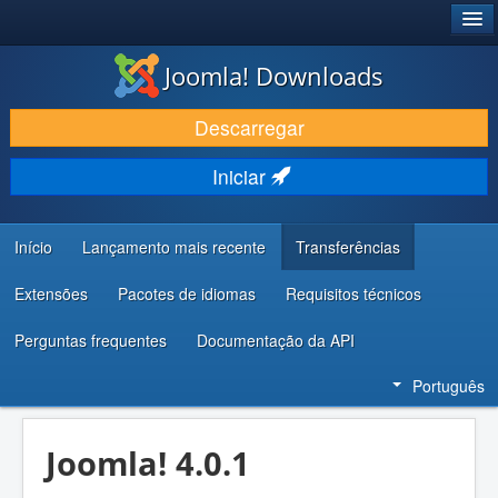
®
JOOMLA!
Joomla! Downloads
DESCARREGAR E EVOLUIR
Descarregar
DESCOBRIR E APRENDER
Iniciar
COMUNIDADE E SUPORTE
RECURSOS PARA PROGRAMADORES
Início
Lançamento mais recente
Transferências
Extensões
Pacotes de idiomas
Requisitos técnicos
Perguntas frequentes
Documentação da API
Português
Joomla! 4.0.1