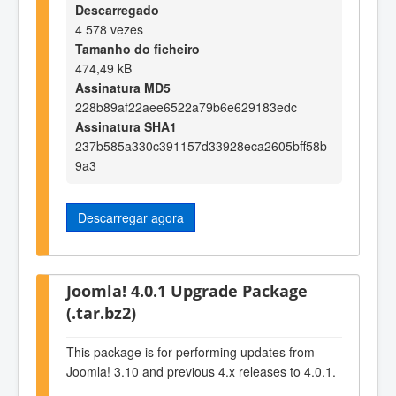
Descarregado
4 578 vezes
Tamanho do ficheiro
474,49 kB
Assinatura MD5
228b89af22aee6522a79b6e629183edc
Assinatura SHA1
237b585a330c391157d33928eca2605bff58b
9a3
Descarregar agora
Joomla! 4.0.1 Upgrade Package
(.tar.bz2)
This package is for performing updates from
Joomla! 3.10 and previous 4.x releases to 4.0.1.