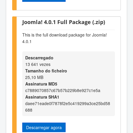
Joomla! 4.0.1 Full Package (.zip)
This is the full download package for Joomla!
4.0.1
Descarregado
13 641 vezes
Tamanho do ficheiro
25,10 MB
Assinatura MD5
c7889070857c67b57b229b8e927c1e5a
Assinatura SHA1
daee71eade0f7878f2e5c419299a3ce25bd58
688
Descarregar agora