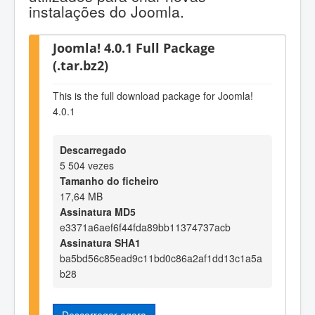
instalações do Joomla.
Joomla! 4.0.1 Full Package
(.tar.bz2)
This is the full download package for Joomla!
4.0.1
Descarregado
5 504 vezes
Tamanho do ficheiro
17,64 MB
Assinatura MD5
e3371a6aef6f44fda89bb11374737acb
Assinatura SHA1
ba5bd56c85ead9c11bd0c86a2af1dd13c1a5a
b28
Descarregar agora