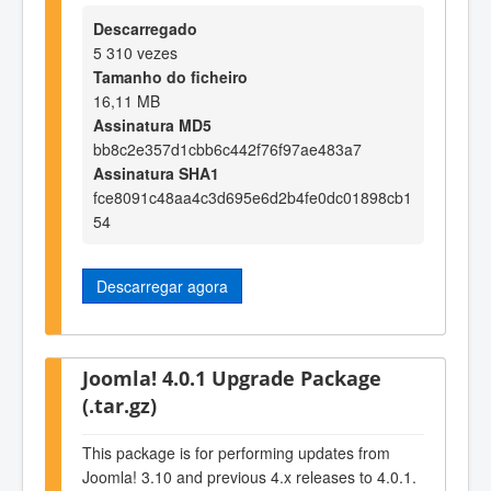
Descarregado
5 310 vezes
Tamanho do ficheiro
16,11 MB
Assinatura MD5
bb8c2e357d1cbb6c442f76f97ae483a7
Assinatura SHA1
fce8091c48aa4c3d695e6d2b4fe0dc01898cb1
54
Descarregar agora
Joomla! 4.0.1 Upgrade Package
(.tar.gz)
This package is for performing updates from
Joomla! 3.10 and previous 4.x releases to 4.0.1.