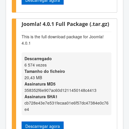
Joomla! 4.0.1 Full Package (.tar.gz)
This is the full download package for Joomla!
4.0.1
Descarregado
6 574 vezes
Tamanho do ficheiro
20,43 MB
Assinatura MD5
358352f6e907ac60d1211450148c4413
Assinatura SHA1
cb728e43e7e531fecaa01e6f57dc47384e0c76
e4
Descarregar agora