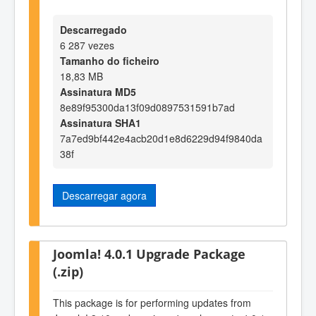
Descarregado
6 287 vezes
Tamanho do ficheiro
18,83 MB
Assinatura MD5
8e89f95300da13f09d0897531591b7ad
Assinatura SHA1
7a7ed9bf442e4acb20d1e8d6229d94f9840da
38f
Descarregar agora
Joomla! 4.0.1 Upgrade Package
(.zip)
This package is for performing updates from