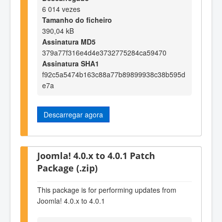
6 014 vezes
Tamanho do ficheiro
390,04 kB
Assinatura MD5
379a77f316e4d4e3732775284ca59470
Assinatura SHA1
f92c5a5474b163c88a77b89899938c38b595d
e7a
Descarregar agora
Joomla! 4.0.x to 4.0.1 Patch
Package (.zip)
This package is for performing updates from
Joomla! 4.0.x to 4.0.1