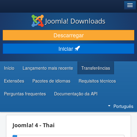
®
JOOMLA!
Joomla! Downloads
DESCARREGAR E EVOLUIR
Descarregar
DESCOBRIR E APRENDER
Iniciar
COMUNIDADE E SUPORTE
RECURSOS PARA PROGRAMADORES
Início
Lançamento mais recente
Transferências
Extensões
Pacotes de idiomas
Requisitos técnicos
Perguntas frequentes
Documentação da API
Português
Joomla! 4 - Thai