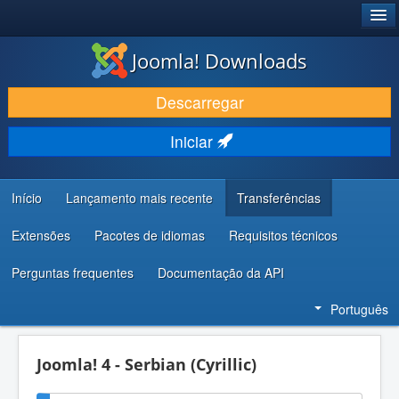
®
JOOMLA!
Joomla! Downloads
DESCARREGAR E EVOLUIR
Descarregar
DESCOBRIR E APRENDER
Iniciar
COMUNIDADE E SUPORTE
RECURSOS PARA PROGRAMADORES
Início
Lançamento mais recente
Transferências
Extensões
Pacotes de idiomas
Requisitos técnicos
Perguntas frequentes
Documentação da API
Português
Joomla! 4 - Serbian (Cyrillic)