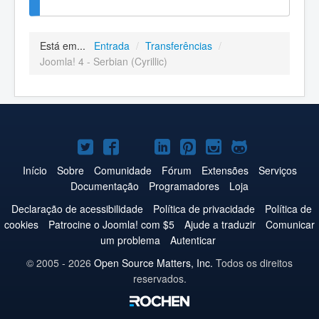
Está em...
Entrada
/
Transferências
/
Joomla! 4 - Serbian (Cyrillic)
Joomla!
Joomla!
Joomla!
Joomla!
Joomla!
Joomla!
Joomla!
no
no
no
no
no
no
no
Início
Sobre
Comunidade
Fórum
Extensões
Serviços
Documentação
Programadores
Loja
Twitter
Facebook
YouTube
LinkedIn
Pinterest
Instagram
GitHub
Declaração de acessibilidade
Política de privacidade
Política de
cookies
Patrocine o Joomla! com $5
Ajude a traduzir
Comunicar
um problema
Autenticar
© 2005 - 2026
Open Source Matters, Inc.
Todos os direitos
reservados.