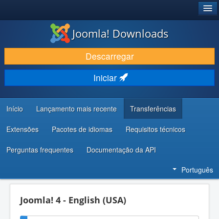
®
JOOMLA!
Joomla! Downloads
DESCARREGAR E EVOLUIR
Descarregar
DESCOBRIR E APRENDER
Iniciar
COMUNIDADE E SUPORTE
RECURSOS PARA PROGRAMADORES
Início
Lançamento mais recente
Transferências
Extensões
Pacotes de idiomas
Requisitos técnicos
Perguntas frequentes
Documentação da API
Português
Joomla! 4 - English (USA)