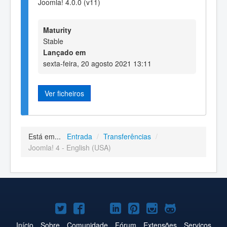
Joomla! 4.0.0 (v11)
Maturity
Stable
Lançado em
sexta-feira, 20 agosto 2021 13:11
Ver ficheiros
Está em...
Entrada
/
Transferências
/
Joomla! 4 - English (USA)
Joomla!
Joomla!
Joomla!
Joomla!
Joomla!
Joomla!
Joomla!
no
no
no
no
no
no
no
Início
Sobre
Comunidade
Fórum
Extensões
Serviços