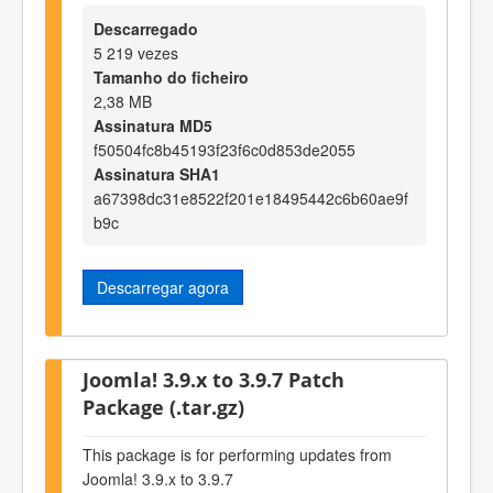
Descarregado
5 219 vezes
Tamanho do ficheiro
2,38 MB
Assinatura MD5
f50504fc8b45193f23f6c0d853de2055
Assinatura SHA1
a67398dc31e8522f201e18495442c6b60ae9f
b9c
Descarregar agora
Joomla! 3.9.x to 3.9.7 Patch
Package (.tar.gz)
This package is for performing updates from
Joomla! 3.9.x to 3.9.7