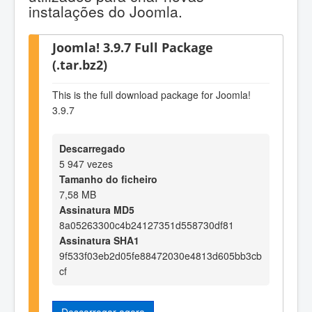
instalações do Joomla.
Joomla! 3.9.7 Full Package
(.tar.bz2)
This is the full download package for Joomla!
3.9.7
Descarregado
5 947 vezes
Tamanho do ficheiro
7,58 MB
Assinatura MD5
8a05263300c4b24127351d558730df81
Assinatura SHA1
9f533f03eb2d05fe88472030e4813d605bb3cb
cf
Descarregar agora