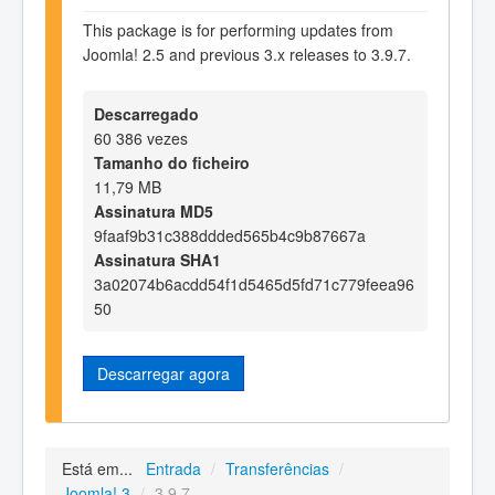
This package is for performing updates from
Joomla! 2.5 and previous 3.x releases to 3.9.7.
Descarregado
60 386 vezes
Tamanho do ficheiro
11,79 MB
Assinatura MD5
9faaf9b31c388ddded565b4c9b87667a
Assinatura SHA1
3a02074b6acdd54f1d5465d5fd71c779feea96
50
Descarregar agora
Está em...
Entrada
/
Transferências
/
Joomla! 3
/
3.9.7