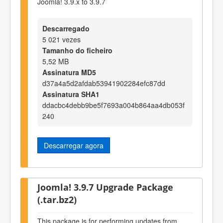
Joomla! 3.9.x to 3.9.7
Descarregado
5 021 vezes
Tamanho do ficheiro
5,52 MB
Assinatura MD5
d37a4a5d2afdab53941902284efc87dd
Assinatura SHA1
ddacbc4debb9be5f7693a004b864aa4db053f
240
Descarregar agora
Joomla! 3.9.7 Upgrade Package
(.tar.bz2)
This package is for performing updates from