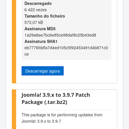
Descarregado
6 422 vezes
Tamanho do ficheiro
573,07 kB
Assinatura MD5
1a29a8ae7bc6e85ce98daf8c25b43ed8
Assinatura SHA1
eb7776fddfa7d4ed105c5f92453491d4b871c0
ce
Descarregar agora
Joomla! 3.9.x to 3.9.7 Patch
Package (.tar.bz2)
This package is for performing updates from
Joomla! 3.9.x to 3.9.7