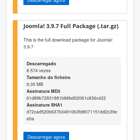
Joomla! 3.9.7 Full Package (.tar.gz)
This is the full download package for Joomla!
3.9.7
Descarregado
8 574 vezes
Tamanho do ficheiro
9,35 MB
Assinatura MD5
61d89b72831881b86bd02061c836c422
Assinatura SHA1
d72cad520b637b34910b3fd8071151dd2c39e
e0a
Descarregar agora