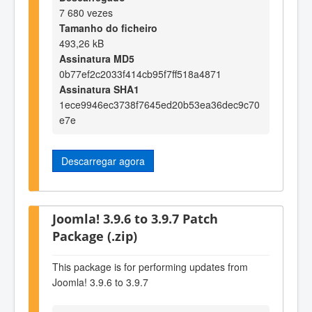
7 680 vezes
Tamanho do ficheiro
493,26 kB
Assinatura MD5
0b77ef2c2033f414cb95f7ff518a4871
Assinatura SHA1
1ece9946ec3738f7645ed20b53ea36dec9c70
e7e
Descarregar agora
Joomla! 3.9.6 to 3.9.7 Patch
Package (.zip)
This package is for performing updates from
Joomla! 3.9.6 to 3.9.7