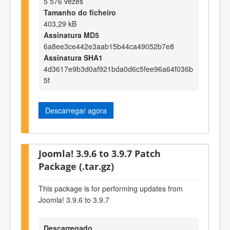
5 576 vezes
Tamanho do ficheiro
403,29 kB
Assinatura MD5
6a8ee3ce442e3aab15b44ca49052b7e8
Assinatura SHA1
4d3617e9b3d0af921bda0d6c5fee96a64f036b
5f
Descarregar agora
Joomla! 3.9.6 to 3.9.7 Patch
Package (.tar.gz)
This package is for performing updates from
Joomla! 3.9.6 to 3.9.7
Descarregado