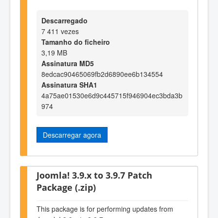
Descarregado
7 411 vezes
Tamanho do ficheiro
3,19 MB
Assinatura MD5
8edcac90465069fb2d6890ee6b134554
Assinatura SHA1
4a75ae01530e6d9c445715f946904ec3bda3b
974
Descarregar agora
Joomla! 3.9.x to 3.9.7 Patch
Package (.zip)
This package is for performing updates from