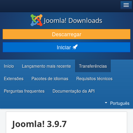
®
JOOMLA!
Joomla! Downloads
DESCARREGAR E EVOLUIR
Descarregar
DESCOBRIR E APRENDER
Iniciar
COMUNIDADE E SUPORTE
RECURSOS PARA PROGRAMADORES
Início
Lançamento mais recente
Transferências
Extensões
Pacotes de idiomas
Requisitos técnicos
Perguntas frequentes
Documentação da API
Português
Joomla! 3.9.7