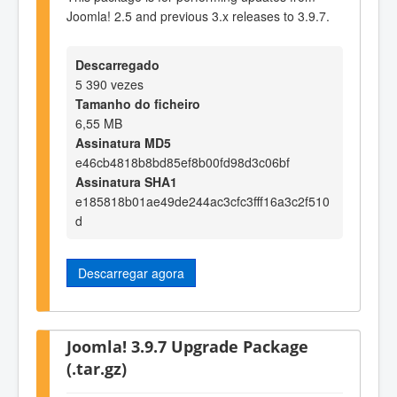
Joomla! 2.5 and previous 3.x releases to 3.9.7.
Descarregado
5 390 vezes
Tamanho do ficheiro
6,55 MB
Assinatura MD5
e46cb4818b8bd85ef8b00fd98d3c06bf
Assinatura SHA1
e185818b01ae49de244ac3cfc3fff16a3c2f510
d
Descarregar agora
Joomla! 3.9.7 Upgrade Package
(.tar.gz)