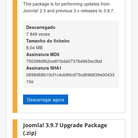
This package is for performing updates from
Joomla! 2.5 and previous 3.x releases to 3.9.7.
Descarregado
7 849 vezes
Tamanho do ficheiro
8,04 MB
Assinatura MD5
750398df62ce6f1bda073764963ec3bd
Assinatura SHA1
0898d68610cf1c4cb89cd73cd696839e00433
15e
Descarregar agora
Joomla! 3.9.7 Upgrade Package
(.zip)