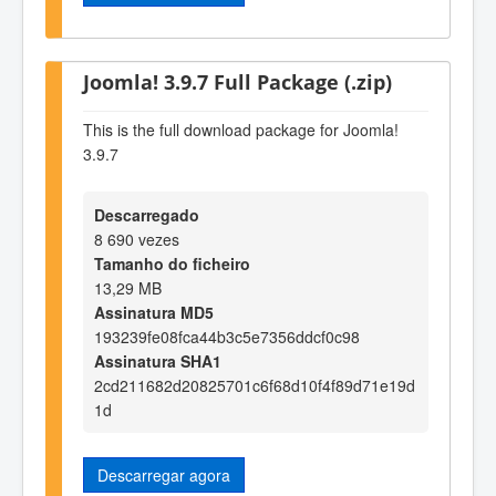
Joomla! 3.9.7 Full Package (.zip)
This is the full download package for Joomla!
3.9.7
Descarregado
8 690 vezes
Tamanho do ficheiro
13,29 MB
Assinatura MD5
193239fe08fca44b3c5e7356ddcf0c98
Assinatura SHA1
2cd211682d20825701c6f68d10f4f89d71e19d
1d
Descarregar agora