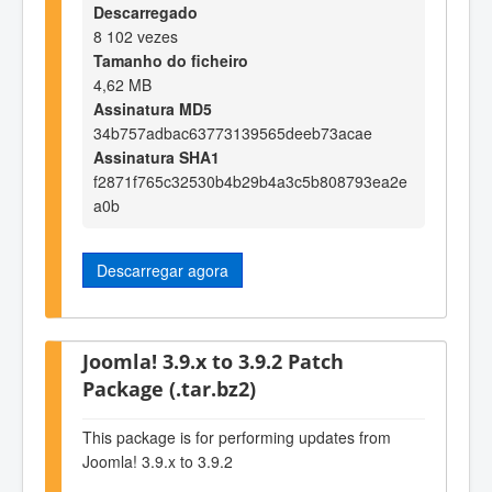
Descarregado
8 102 vezes
Tamanho do ficheiro
4,62 MB
Assinatura MD5
34b757adbac63773139565deeb73acae
Assinatura SHA1
f2871f765c32530b4b29b4a3c5b808793ea2e
a0b
Descarregar agora
Joomla! 3.9.x to 3.9.2 Patch
Package (.tar.bz2)
This package is for performing updates from
Joomla! 3.9.x to 3.9.2