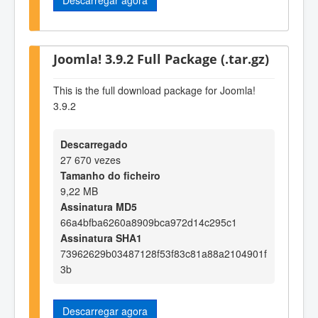
Joomla! 3.9.2 Full Package (.tar.gz)
This is the full download package for Joomla!
3.9.2
Descarregado
27 670 vezes
Tamanho do ficheiro
9,22 MB
Assinatura MD5
66a4bfba6260a8909bca972d14c295c1
Assinatura SHA1
73962629b03487128f53f83c81a88a2104901f
3b
Descarregar agora