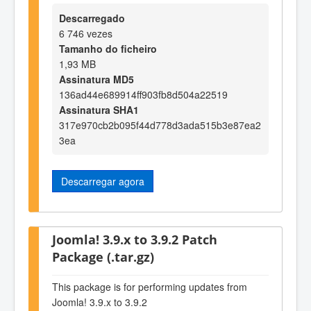
Descarregado
6 746 vezes
Tamanho do ficheiro
1,93 MB
Assinatura MD5
136ad44e689914ff903fb8d504a22519
Assinatura SHA1
317e970cb2b095f44d778d3ada515b3e87ea2
3ea
Descarregar agora
Joomla! 3.9.x to 3.9.2 Patch
Package (.tar.gz)
This package is for performing updates from
Joomla! 3.9.x to 3.9.2