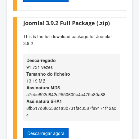
Joomla! 3.9.2 Full Package (.zip)
This is the full download package for Joomla!
3.9.2
Descarregado
91 731 vezes
Tamanho do ficheiro
13,19 MB
Assinatura MD5
a7ebe802d842c2550600b4b475e80a88
Assinatura SHA1
8fb517d6f6558c1a3b731fac3587f89171f42ac
4
Descarregar agora