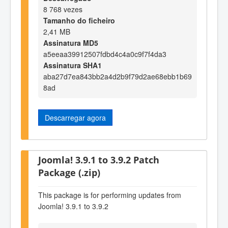
8 768 vezes
Tamanho do ficheiro
2,41 MB
Assinatura MD5
a5eeaa39912507fdbd4c4a0c9f7f4da3
Assinatura SHA1
aba27d7ea843bb2a4d2b9f79d2ae68ebb1b69
8ad
Descarregar agora
Joomla! 3.9.1 to 3.9.2 Patch
Package (.zip)
This package is for performing updates from
Joomla! 3.9.1 to 3.9.2