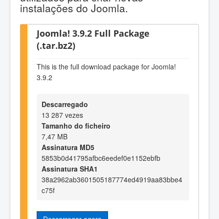
instalações do Joomla.
Joomla! 3.9.2 Full Package
(.tar.bz2)
This is the full download package for Joomla!
3.9.2
Descarregado
13 287 vezes
Tamanho do ficheiro
7,47 MB
Assinatura MD5
5853b0d41795afbc6eedef0e1152ebfb
Assinatura SHA1
38a2962ab3601505187774ed4919aa83bbe4
c75f
Descarregar agora