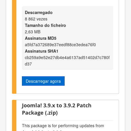
Descarregado
8 862 vezes
Tamanho do ficheiro
2,63 MB
Assinatura MD5
a5fd7a372689e37eedf88ce3edea76f0
Assinatura SHA1
cb259a9e52e27db4e4a6137ad51402d7c780f
d37
Descarregar agora
Joomla! 3.9.x to 3.9.2 Patch
Package (.zip)
This package is for performing updates from