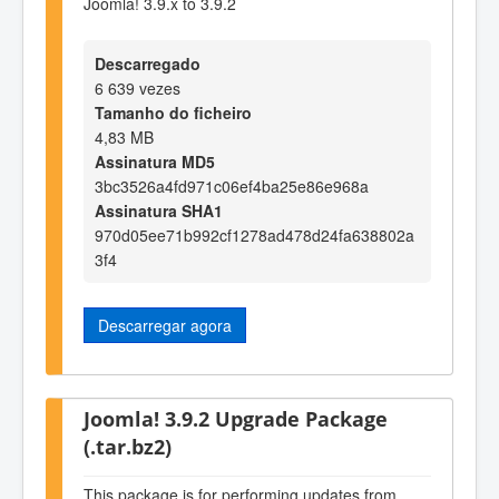
Joomla! 3.9.x to 3.9.2
Descarregado
6 639 vezes
Tamanho do ficheiro
4,83 MB
Assinatura MD5
3bc3526a4fd971c06ef4ba25e86e968a
Assinatura SHA1
970d05ee71b992cf1278ad478d24fa638802a
3f4
Descarregar agora
Joomla! 3.9.2 Upgrade Package
(.tar.bz2)
This package is for performing updates from