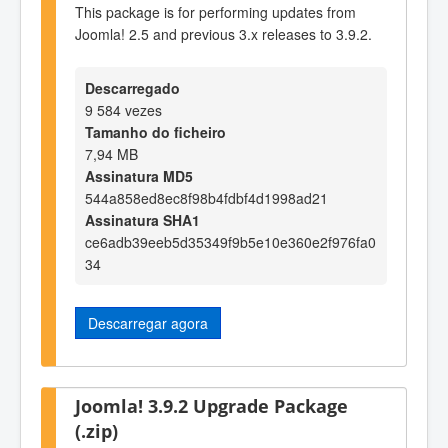
This package is for performing updates from
Joomla! 2.5 and previous 3.x releases to 3.9.2.
Descarregado
9 584 vezes
Tamanho do ficheiro
7,94 MB
Assinatura MD5
544a858ed8ec8f98b4fdbf4d1998ad21
Assinatura SHA1
ce6adb39eeb5d35349f9b5e10e360e2f976fa0
34
Descarregar agora
Joomla! 3.9.2 Upgrade Package
(.zip)