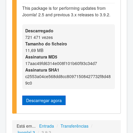
This package is for performing updates from
Joomla! 2.5 and previous 3.x releases to 3.9.2.
Descarregado
721 471 vezes
Tamanho do ficheiro
11,69 MB
Assinatura MD5
17aac49fd6314e008f101b60f93c34d7
Assinatura SHA1
c2553a04ce568dd8cc80971508427732f8d48
9c0
Descarregar agora
Está em...
Entrada
/
Transferências
/
Joomla! 3
/
3.9.2