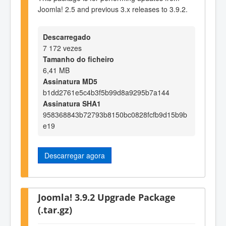
Joomla! 2.5 and previous 3.x releases to 3.9.2.
Descarregado
7 172 vezes
Tamanho do ficheiro
6,41 MB
Assinatura MD5
b1dd2761e5c4b3f5b99d8a9295b7a144
Assinatura SHA1
958368843b72793b8150bc0828fcfb9d15b9b
e19
Descarregar agora
Joomla! 3.9.2 Upgrade Package
(.tar.gz)