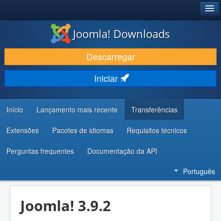
®
JOOMLA!
Joomla! Downloads
DESCARREGAR E EVOLUIR
Descarregar
DESCOBRIR E APRENDER
Iniciar
COMUNIDADE E SUPORTE
RECURSOS PARA PROGRAMADORES
Início
Lançamento mais recente
Transferências
Extensões
Pacotes de idiomas
Requisitos técnicos
Perguntas frequentes
Documentação da API
Português
Joomla! 3.9.2