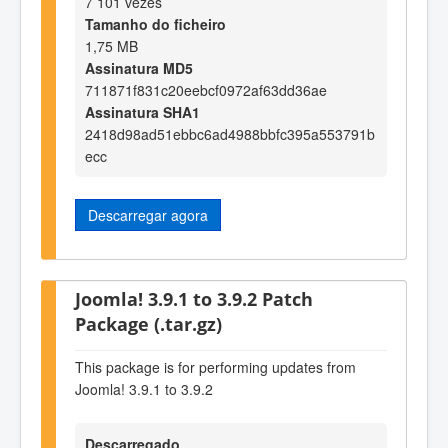
7 101 vezes
Tamanho do ficheiro
1,75 MB
Assinatura MD5
711871f831c20eebcf0972af63dd36ae
Assinatura SHA1
2418d98ad51ebbc6ad4988bbfc395a553791b
ecc
Descarregar agora
Joomla! 3.9.1 to 3.9.2 Patch
Package (.tar.gz)
This package is for performing updates from
Joomla! 3.9.1 to 3.9.2
Descarregado