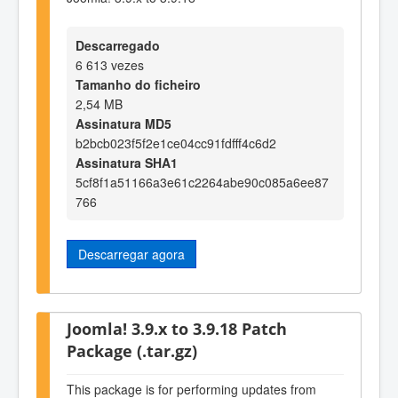
Descarregado
6 613 vezes
Tamanho do ficheiro
2,54 MB
Assinatura MD5
b2bcb023f5f2e1ce04cc91fdfff4c6d2
Assinatura SHA1
5cf8f1a51166a3e61c2264abe90c085a6ee87
766
Descarregar agora
Joomla! 3.9.x to 3.9.18 Patch
Package (.tar.gz)
This package is for performing updates from