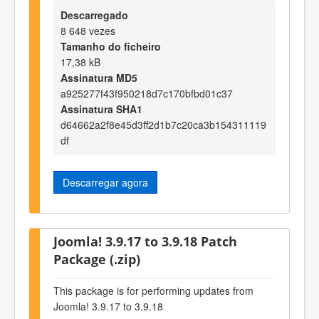
Descarregado
8 648 vezes
Tamanho do ficheiro
17,38 kB
Assinatura MD5
a925277f43f950218d7c170bfbd01c37
Assinatura SHA1
d64662a2f8e45d3ff2d1b7c20ca3b154311119
df
Descarregar agora
Joomla! 3.9.17 to 3.9.18 Patch
Package (.zip)
This package is for performing updates from
Joomla! 3.9.17 to 3.9.18