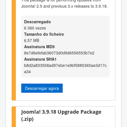
Joomla! 2.5 and previous 3.x releases to 3.9.18.
Descarregado
6 360 vezes
Tamanho do ficheiro
6,57 MB
Assinatura MD5
8e7d6efefab36073d0d9d6556553b7e2
Assinatura SHA1
b8d2a833558ad97ebe1e9bf5885365ae3d17c
a34
Descarregar agora
Joomla! 3.9.18 Upgrade Package
(.zip)