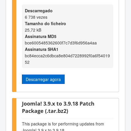
Descarregado
6 738 vezes
Tamanho do ficheiro
25,72 kB
Assinatura MD5
bce6005485362600f7c7d3f6d956a4aa
Assinatura SHA1
bc84ecca2c6dbca8e804d7228992f0a6f54019
52
Descarregar agora
Joomla! 3.9.x to 3.9.18 Patch
Package (.tar.bz2)
This package is for performing updates from
Joomla! 3.9.x to 3.9.18