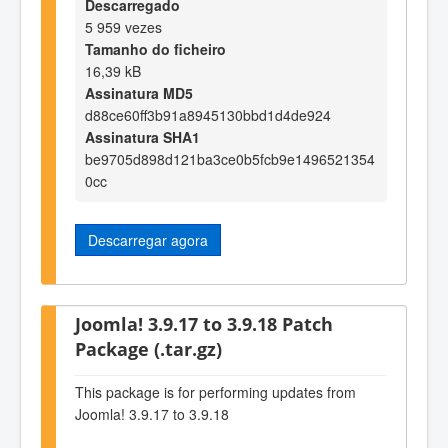
Descarregado
5 959 vezes
Tamanho do ficheiro
16,39 kB
Assinatura MD5
d88ce60ff3b91a8945130bbd1d4de924
Assinatura SHA1
be9705d898d121ba3ce0b5fcb9e1496521354
0cc
Descarregar agora
Joomla! 3.9.17 to 3.9.18 Patch
Package (.tar.gz)
This package is for performing updates from
Joomla! 3.9.17 to 3.9.18