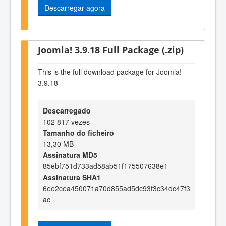
Descarregar agora
Joomla! 3.9.18 Full Package (.zip)
This is the full download package for Joomla!
3.9.18
Descarregado
102 817 vezes
Tamanho do ficheiro
13,30 MB
Assinatura MD5
85ebf751d733ad58ab51f175507638e1
Assinatura SHA1
6ee2cea450071a70d855ad5dc93f3c34dc47f3
ac