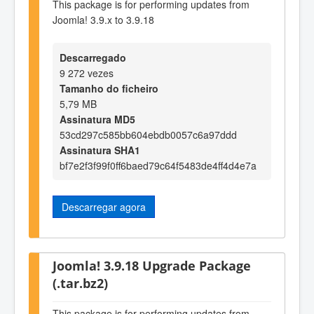
This package is for performing updates from
Joomla! 3.9.x to 3.9.18
Descarregado
9 272 vezes
Tamanho do ficheiro
5,79 MB
Assinatura MD5
53cd297c585bb604ebdb0057c6a97ddd
Assinatura SHA1
bf7e2f3f99f0ff6baed79c64f5483de4ff4d4e7a
Descarregar agora
Joomla! 3.9.18 Upgrade Package
(.tar.bz2)
This package is for performing updates from