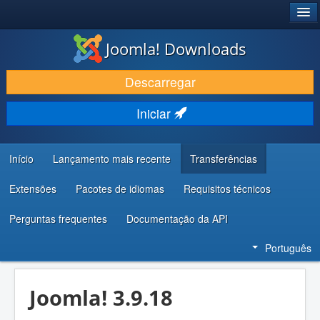
®
JOOMLA!
Joomla! Downloads
DESCARREGAR E EVOLUIR
Descarregar
DESCOBRIR E APRENDER
Iniciar
COMUNIDADE E SUPORTE
RECURSOS PARA PROGRAMADORES
Início
Lançamento mais recente
Transferências
Extensões
Pacotes de idiomas
Requisitos técnicos
Perguntas frequentes
Documentação da API
Português
Joomla! 3.9.18