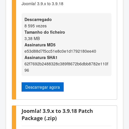
Joomla! 3.9.x to 3.9.18
Descarregado
8 595 vezes
Tamanho do ficheiro
3,38 MB
Assinatura MD5
e53d88d7f5cc51e8c0e1d1792180ee40
Assinatura SHA1
62f7692b2488328c389f8672b6dbb8782e110f
96
Descarregar agora
Joomla! 3.9.x to 3.9.18 Patch
Package (.zip)