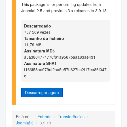
This package is for performing updates from
Joomla! 2.5 and previous 3.x releases to 3.9.18.
Descarregado
757 509 vezes
Tamanho do ficheiro
11,79 MB
Assinatura MD5
a5a3804774770f61a9567baaa63ae431
Assinatura SHA1
f166f58ae979ef2aa5e57b627bc2f17ea86f047
c
Descarregar agora
Está em...
Entrada
/
Transferências
/
Joomla! 3
/
3.9.18