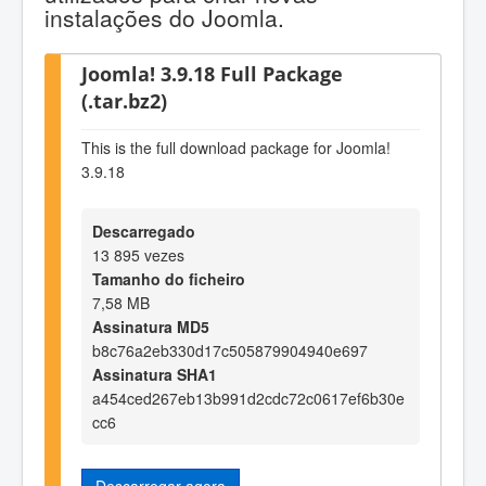
instalações do Joomla.
Joomla! 3.9.18 Full Package
(.tar.bz2)
This is the full download package for Joomla!
3.9.18
Descarregado
13 895 vezes
Tamanho do ficheiro
7,58 MB
Assinatura MD5
b8c76a2eb330d17c505879904940e697
Assinatura SHA1
a454ced267eb13b991d2cdc72c0617ef6b30e
cc6
Descarregar agora