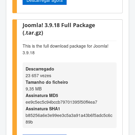
Joomla! 3.9.18 Full Package
(.tar.gz)
This is the full download package for Joomla!
3.9.18
Descarregado
23 657 vezes
Tamanho do ficheiro
9,35 MB
Assinatura MD5
ee9c5ec5c94bccb79701395f50ff4ea7
Assinatura SHA1
b85256a6e3e99ee3c5a3a91a43b6f5adc5c6c
89b