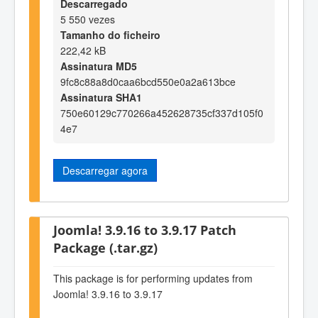
Descarregado
5 550 vezes
Tamanho do ficheiro
222,42 kB
Assinatura MD5
9fc8c88a8d0caa6bcd550e0a2a613bce
Assinatura SHA1
750e60129c770266a452628735cf337d105f0
4e7
Descarregar agora
Joomla! 3.9.16 to 3.9.17 Patch
Package (.tar.gz)
This package is for performing updates from
Joomla! 3.9.16 to 3.9.17