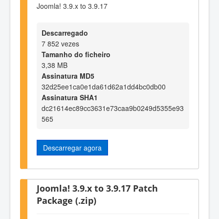
Joomla! 3.9.x to 3.9.17
Descarregado
7 852 vezes
Tamanho do ficheiro
3,38 MB
Assinatura MD5
32d25ee1ca0e1da61d62a1dd4bc0db00
Assinatura SHA1
dc21614ec89cc3631e73caa9b0249d5355e93
565
Descarregar agora
Joomla! 3.9.x to 3.9.17 Patch
Package (.zip)