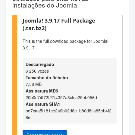
instalações do Joomla.
Joomla! 3.9.17 Full Package
(.tar.bz2)
This is the full download package for Joomla!
3.9.17
Descarregado
6 256 vezes
Tamanho do ficheiro
7,58 MB
Assinatura MD5
20b0c74f72f27f4357a3cfca25eb056d
Assinatura SHA1
bd7caa5f181ce2a9b02d8e1b80d8ffa85eb4f2
8e
Descarregar agora