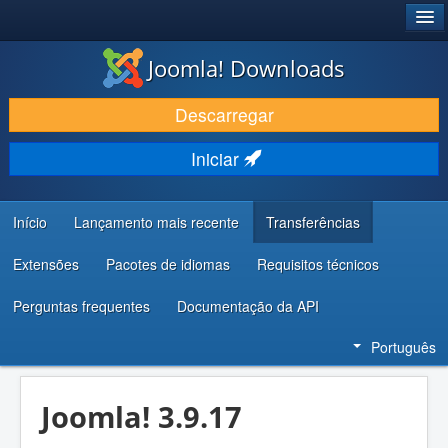
®
JOOMLA!
Joomla! Downloads
DESCARREGAR E EVOLUIR
Descarregar
DESCOBRIR E APRENDER
Iniciar
COMUNIDADE E SUPORTE
RECURSOS PARA PROGRAMADORES
Início
Lançamento mais recente
Transferências
Extensões
Pacotes de idiomas
Requisitos técnicos
Perguntas frequentes
Documentação da API
Português
Joomla! 3.9.17