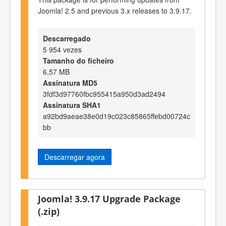
Joomla! 2.5 and previous 3.x releases to 3.9.17.
Descarregado
5 954 vezes
Tamanho do ficheiro
6,57 MB
Assinatura MD5
3fdf3d97760fbc955415a950d3ad2494
Assinatura SHA1
a92bd9aeae38e0d19c023c85865ffebd00724c
bb
Descarregar agora
Joomla! 3.9.17 Upgrade Package
(.zip)