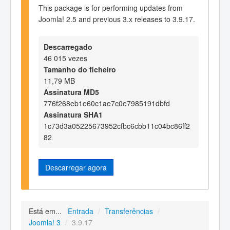
This package is for performing updates from
Joomla! 2.5 and previous 3.x releases to 3.9.17.
Descarregado
46 015 vezes
Tamanho do ficheiro
11,79 MB
Assinatura MD5
776f268eb1e60c1ae7c0e7985191dbfd
Assinatura SHA1
1c73d3a05225673952cfbc6cbb11c04bc86ff2
82
Descarregar agora
Está em...
Entrada
/
Transferências
/
Joomla! 3
/
3.9.17