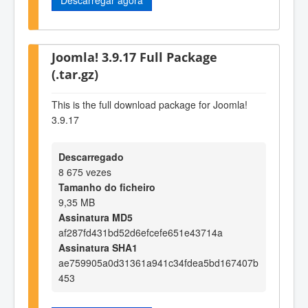
Joomla! 3.9.17 Full Package
(.tar.gz)
This is the full download package for Joomla!
3.9.17
Descarregado
8 675 vezes
Tamanho do ficheiro
9,35 MB
Assinatura MD5
af287fd431bd52d6efcefe651e43714a
Assinatura SHA1
ae759905a0d31361a941c34fdea5bd167407b
453