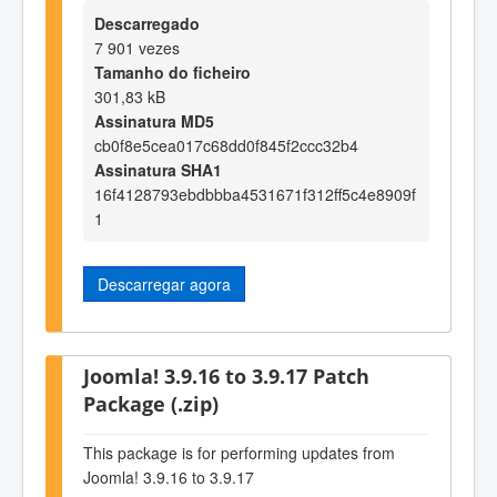
Descarregado
7 901 vezes
Tamanho do ficheiro
301,83 kB
Assinatura MD5
cb0f8e5cea017c68dd0f845f2ccc32b4
Assinatura SHA1
16f4128793ebdbbba4531671f312ff5c4e8909f
1
Descarregar agora
Joomla! 3.9.16 to 3.9.17 Patch
Package (.zip)
This package is for performing updates from
Joomla! 3.9.16 to 3.9.17