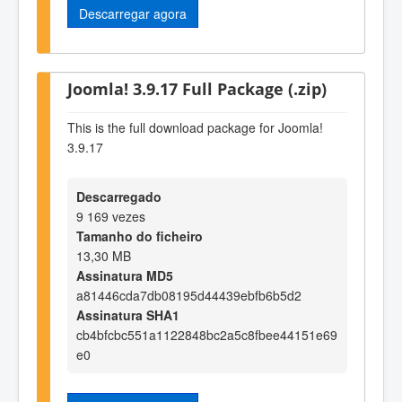
Descarregar agora
Joomla! 3.9.17 Full Package (.zip)
This is the full download package for Joomla!
3.9.17
Descarregado
9 169 vezes
Tamanho do ficheiro
13,30 MB
Assinatura MD5
a81446cda7db08195d44439ebfb6b5d2
Assinatura SHA1
cb4bfcbc551a1122848bc2a5c8fbee44151e69
e0