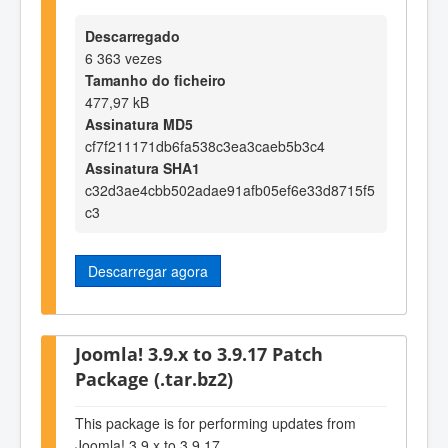
Descarregado
6 363 vezes
Tamanho do ficheiro
477,97 kB
Assinatura MD5
cf7f211171db6fa538c3ea3caeb5b3c4
Assinatura SHA1
c32d3ae4cbb502adae91afb05ef6e33d8715f5
c3
Descarregar agora
Joomla! 3.9.x to 3.9.17 Patch
Package (.tar.bz2)
This package is for performing updates from
Joomla! 3.9.x to 3.9.17