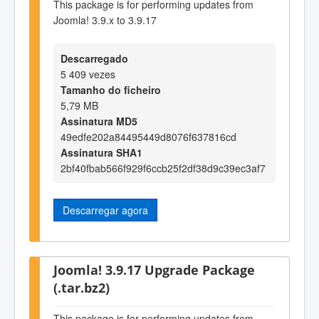
This package is for performing updates from
Joomla! 3.9.x to 3.9.17
Descarregado
5 409 vezes
Tamanho do ficheiro
5,79 MB
Assinatura MD5
49edfe202a84495449d8076f637816cd
Assinatura SHA1
2bf40fbab566f929f6ccb25f2df38d9c39ec3af7
Descarregar agora
Joomla! 3.9.17 Upgrade Package
(.tar.bz2)
This package is for performing updates from