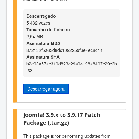
Descarregado
5 432 vezes
Tamanho do ficheiro
2,54 MB
Assinatura MD5
872132f5a63d8dc1092259f3e4ec8d14
Assinatura SHA1
b2e93a57ac310d823c29a94198a8407c29c3b
f63
Descarregar agora
Joomla! 3.9.x to 3.9.17 Patch
Package (.tar.gz)
This package is for performing updates from