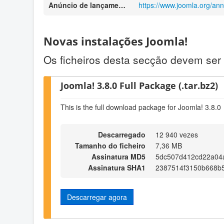
Anúncio de lançamento
https://www.joomla.org/an
Novas instalações Joomla!
Os ficheiros desta secção devem ser 
Joomla! 3.8.0 Full Package (.tar.bz2)
This is the full download package for Joomla! 3.8.0
Descarregado
12 940 vezes
Tamanho do ficheiro
7,36 MB
Assinatura MD5
5dc507d412cd22a04
Assinatura SHA1
2387514f3150b668b
Descarregar agora