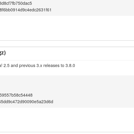
3d8cf7fb750dac5
8f6bb0914d9c4edc2631f61
gz)
! 2.5 and previous 3.x releases to 3.8.0
559557b58c54448
65dd9c472d90090e5a23d6d