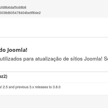
cfd8b6daf5c68b8
c5038d605478404be9f64e2
 do Joomla!
utilizados para atualização de sítios Joomla! 
bz2)
! 2.5 and previous 3.x releases to 3.8.0