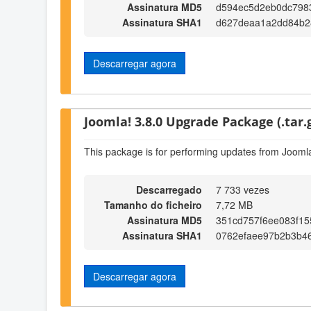
Assinatura MD5
d594ec5d2eb0dc798
Assinatura SHA1
d627deaa1a2dd84b2
Descarregar agora
Joomla! 3.8.0 Upgrade Package (.tar.
This package is for performing updates from Joomla
Descarregado
7 733 vezes
Tamanho do ficheiro
7,72 MB
Assinatura MD5
351cd757f6ee083f1
Assinatura SHA1
0762efaee97b2b3b4
Descarregar agora