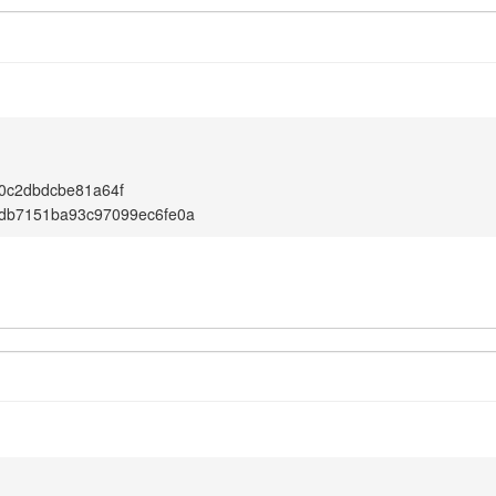
0c2dbdcbe81a64f
db7151ba93c97099ec6fe0a