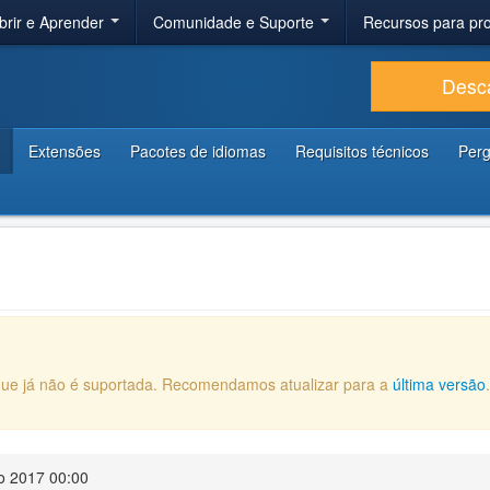
brir e Aprender
Comunidade e Suporte
Recursos para p
Desc
Extensões
Pacotes de idiomas
Requisitos técnicos
Perg
que já não é suportada. Recomendamos atualizar para a
última versão
o 2017 00:00