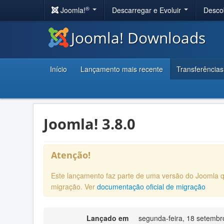
®
Joomla!
Descarregar e Evoluir
Desco
Joomla! Downloads
Início
Lançamento mais recente
Transferências
Joomla! 3.8.0
Atenção!
Este lançamento faz parte de uma versão do Joomla 
migração. Ver
documentação oficial de migração
Lançado em
segunda-feira, 18 setembr