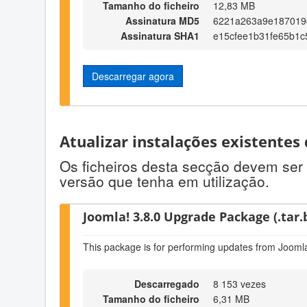
Tamanho do ficheiro
12,83 MB
Assinatura MD5
6221a263a9e187019
Assinatura SHA1
e15cfee1b31fe65b1
Descarregar agora
Atualizar instalações existentes
Os ficheiros desta secção devem ser 
versão que tenha em utilização.
Joomla! 3.8.0 Upgrade Package (.tar.
This package is for performing updates from Joomla
Descarregado
8 153 vezes
Tamanho do ficheiro
6,31 MB