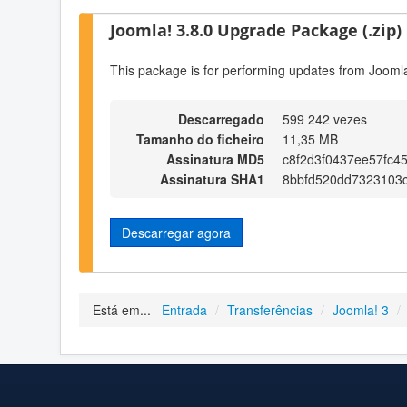
Joomla! 3.8.0 Upgrade Package (.zip)
This package is for performing updates from Joomla
Descarregado
599 242 vezes
Tamanho do ficheiro
11,35 MB
Assinatura MD5
c8f2d3f0437ee57fc4
Assinatura SHA1
8bbfd520dd7323103
Descarregar agora
Está em...
Entrada
/
Transferências
/
Joomla! 3
/