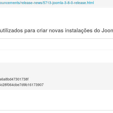
nouncements/release-news/5713-joomla-3-8-0-release.html
utilizados para criar novas instalações do Joo
a6a8bd47301738f
5c28f064cbe7d9b16173907