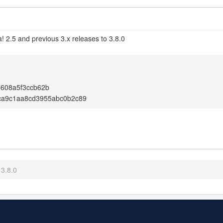
! 2.5 and previous 3.x releases to 3.8.0
5608a5f3ccb62b
ca9c1aa8cd3955abc0b2c89
3.8.0