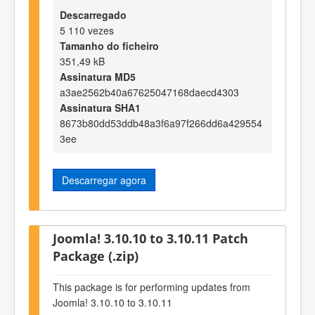
Descarregado
5 110 vezes
Tamanho do ficheiro
351,49 kB
Assinatura MD5
a3ae2562b40a67625047168daecd4303
Assinatura SHA1
8673b80dd53ddb48a3f6a97f266dd6a429554
3ee
Descarregar agora
Joomla! 3.10.10 to 3.10.11 Patch
Package (.zip)
This package is for performing updates from
Joomla! 3.10.10 to 3.10.11