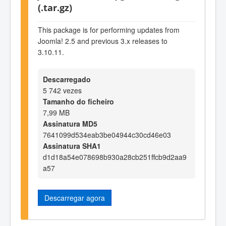
(.tar.gz)
This package is for performing updates from
Joomla! 2.5 and previous 3.x releases to
3.10.11.
Descarregado
5 742 vezes
Tamanho do ficheiro
7,99 MB
Assinatura MD5
7641099d534eab3be04944c30cd46e03
Assinatura SHA1
d1d18a54e078698b930a28cb251ffcb9d2aa9
a57
Descarregar agora