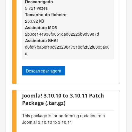
Descarregado
5 721 vezes
Tamanho do ficheiro
250,92 kB
Assinatura MD5
2b3ce144938f9051dad02225b9d39e7d
Assinatura SHA1
d6fef7ba58f10c92329847318df2f32f6305a00
c
Descarregar agora
Joomla! 3.10.10 to 3.10.11 Patch
Package (.tar.gz)
This package is for performing updates from
Joomla! 3.10.10 to 3.10.11