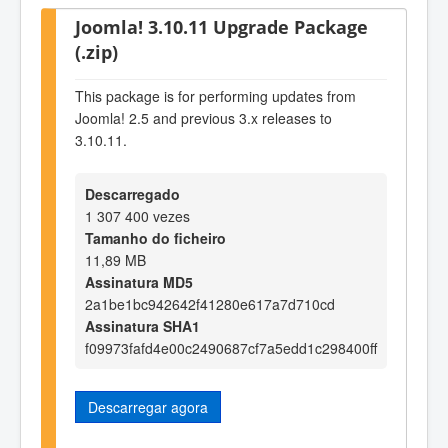
Joomla! 3.10.11 Upgrade Package
(.zip)
This package is for performing updates from
Joomla! 2.5 and previous 3.x releases to
3.10.11.
Descarregado
1 307 400 vezes
Tamanho do ficheiro
11,89 MB
Assinatura MD5
2a1be1bc942642f41280e617a7d710cd
Assinatura SHA1
f09973fafd4e00c2490687cf7a5edd1c298400ff
Descarregar agora