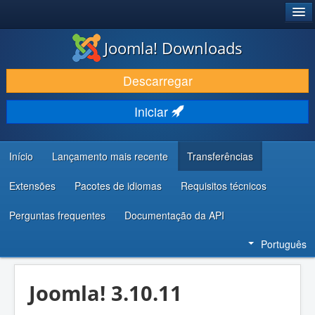
®
JOOMLA!
Joomla! Downloads
DESCARREGAR E EVOLUIR
Descarregar
DESCOBRIR E APRENDER
Iniciar
COMUNIDADE E SUPORTE
RECURSOS PARA PROGRAMADORES
Início
Lançamento mais recente
Transferências
Extensões
Pacotes de idiomas
Requisitos técnicos
Perguntas frequentes
Documentação da API
Português
Joomla! 3.10.11