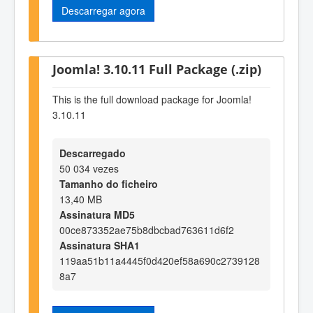
Descarregar agora
Joomla! 3.10.11 Full Package (.zip)
This is the full download package for Joomla!
3.10.11
Descarregado
50 034 vezes
Tamanho do ficheiro
13,40 MB
Assinatura MD5
00ce873352ae75b8dbcbad763611d6f2
Assinatura SHA1
119aa51b11a4445f0d420ef58a690c2739128
8a7