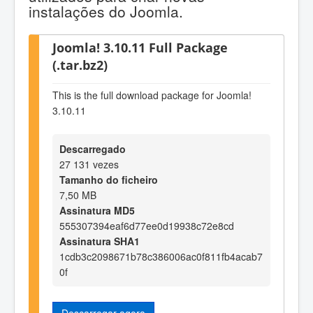
instalações do Joomla.
Joomla! 3.10.11 Full Package
(.tar.bz2)
This is the full download package for Joomla!
3.10.11
Descarregado
27 131 vezes
Tamanho do ficheiro
7,50 MB
Assinatura MD5
555307394eaf6d77ee0d19938c72e8cd
Assinatura SHA1
1cdb3c2098671b78c386006ac0f811fb4acab7
0f
Descarregar agora