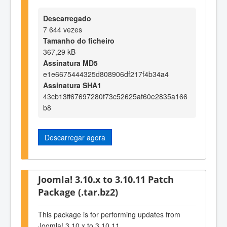
Descarregado
7 644 vezes
Tamanho do ficheiro
367,29 kB
Assinatura MD5
e1e6675444325d808906df217f4b34a4
Assinatura SHA1
43cb13ff67697280f73c52625af60e2835a166
b8
Descarregar agora
Joomla! 3.10.x to 3.10.11 Patch
Package (.tar.bz2)
This package is for performing updates from
Joomla! 3.10.x to 3.10.11