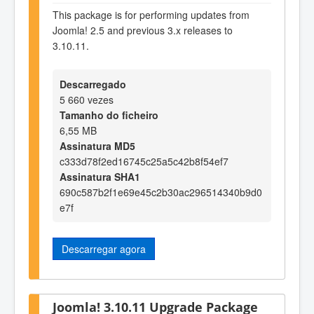
This package is for performing updates from
Joomla! 2.5 and previous 3.x releases to
3.10.11.
Descarregado
5 660 vezes
Tamanho do ficheiro
6,55 MB
Assinatura MD5
c333d78f2ed16745c25a5c42b8f54ef7
Assinatura SHA1
690c587b2f1e69e45c2b30ac296514340b9d0
e7f
Descarregar agora
Joomla! 3.10.11 Upgrade Package