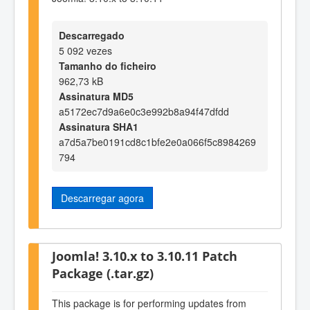
Descarregado
5 092 vezes
Tamanho do ficheiro
962,73 kB
Assinatura MD5
a5172ec7d9a6e0c3e992b8a94f47dfdd
Assinatura SHA1
a7d5a7be0191cd8c1bfe2e0a066f5c8984269
794
Descarregar agora
Joomla! 3.10.x to 3.10.11 Patch
Package (.tar.gz)
This package is for performing updates from