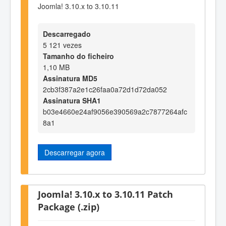
Joomla! 3.10.x to 3.10.11
Descarregado
5 121 vezes
Tamanho do ficheiro
1,10 MB
Assinatura MD5
2cb3f387a2e1c26faa0a72d1d72da052
Assinatura SHA1
b03e4660e24af9056e390569a2c7877264afc
8a1
Descarregar agora
Joomla! 3.10.x to 3.10.11 Patch
Package (.zip)