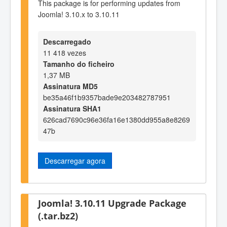
This package is for performing updates from
Joomla! 3.10.x to 3.10.11
Descarregado
11 418 vezes
Tamanho do ficheiro
1,37 MB
Assinatura MD5
be35a46f1b9357bade9e203482787951
Assinatura SHA1
626cad7690c96e36fa16e1380dd955a8e8269
47b
Descarregar agora
Joomla! 3.10.11 Upgrade Package
(.tar.bz2)