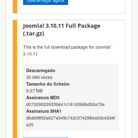
Joomla! 3.10.11 Full Package
(.tar.gz)
This is the full download package for Joomla!
3.10.11
Descarregado
30 066 vezes
Tamanho do ficheiro
9,27 MB
Assinatura MD5
d07029022933b641c161d366bd50a70e
Assinatura SHA1
dbab9852a627a349c742c374298ea0dc43d4f
a25