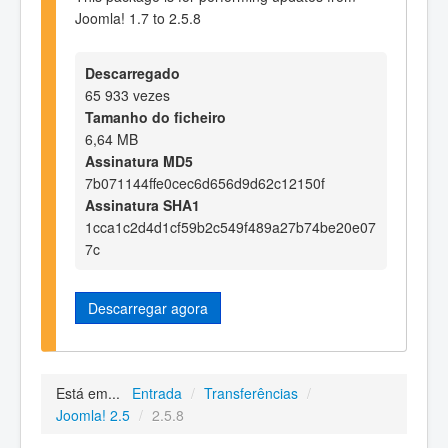
Joomla! 1.7 to 2.5.8
Descarregado
65 933 vezes
Tamanho do ficheiro
6,64 MB
Assinatura MD5
7b071144ffe0cec6d656d9d62c12150f
Assinatura SHA1
1cca1c2d4d1cf59b2c549f489a27b74be20e07
7c
Descarregar agora
Está em...
Entrada
/
Transferências
/
Joomla! 2.5
/
2.5.8