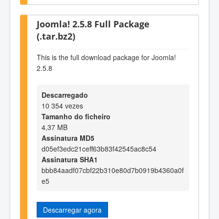
Joomla! 2.5.8 Full Package
(.tar.bz2)
This is the full download package for Joomla!
2.5.8
Descarregado
10 354 vezes
Tamanho do ficheiro
4,37 MB
Assinatura MD5
d05ef3edc21ceff63b83f42545ac8c54
Assinatura SHA1
bbb84aadf07cbf22b310e80d7b0919b4360a0f
e5
Descarregar agora