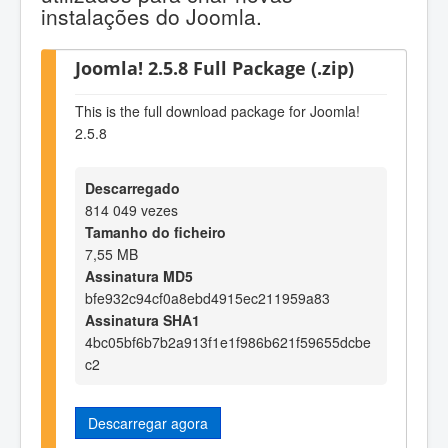
instalações do Joomla.
Joomla! 2.5.8 Full Package (.zip)
This is the full download package for Joomla!
2.5.8
Descarregado
814 049 vezes
Tamanho do ficheiro
7,55 MB
Assinatura MD5
bfe932c94cf0a8ebd4915ec211959a83
Assinatura SHA1
4bc05bf6b7b2a913f1e1f986b621f59655dcbe
c2
Descarregar agora