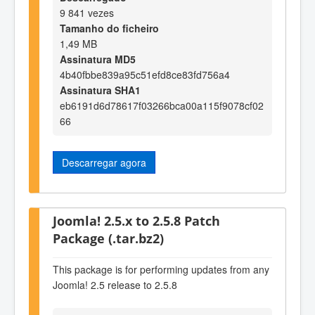
9 841 vezes
Tamanho do ficheiro
1,49 MB
Assinatura MD5
4b40fbbe839a95c51efd8ce83fd756a4
Assinatura SHA1
eb6191d6d78617f03266bca00a115f9078cf02
66
Descarregar agora
Joomla! 2.5.x to 2.5.8 Patch
Package (.tar.bz2)
This package is for performing updates from any
Joomla! 2.5 release to 2.5.8