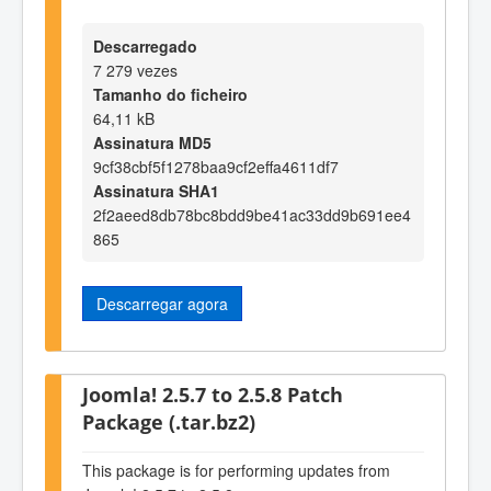
Descarregado
7 279 vezes
Tamanho do ficheiro
64,11 kB
Assinatura MD5
9cf38cbf5f1278baa9cf2effa4611df7
Assinatura SHA1
2f2aeed8db78bc8bdd9be41ac33dd9b691ee4
865
Descarregar agora
Joomla! 2.5.7 to 2.5.8 Patch
Package (.tar.bz2)
This package is for performing updates from