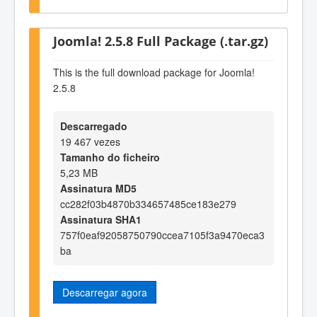
Joomla! 2.5.8 Full Package (.tar.gz)
This is the full download package for Joomla!
2.5.8
Descarregado
19 467 vezes
Tamanho do ficheiro
5,23 MB
Assinatura MD5
cc282f03b4870b334657485ce183e279
Assinatura SHA1
757f0eaf92058750790ccea7105f3a9470eca3
ba
Descarregar agora