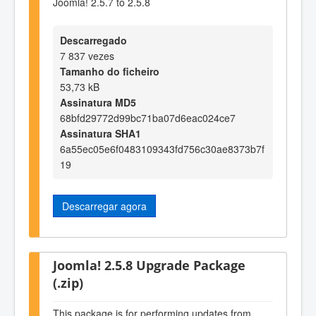
Joomla! 2.5.7 to 2.5.8
Descarregado
7 837 vezes
Tamanho do ficheiro
53,73 kB
Assinatura MD5
68bfd29772d99bc71ba07d6eac024ce7
Assinatura SHA1
6a55ec05e6f0483109343fd756c30ae8373b7f
19
Descarregar agora
Joomla! 2.5.8 Upgrade Package
(.zip)
This package is for performing updates from