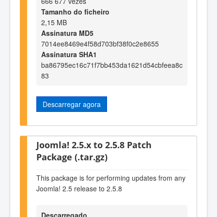
666 677 vezes
Tamanho do ficheiro
2,15 MB
Assinatura MD5
7014ee8469e4f58d703bf38f0c2e8655
Assinatura SHA1
ba86795ec16c71f7bb453da1621d54cbfeea8c
83
Descarregar agora
Joomla! 2.5.x to 2.5.8 Patch
Package (.tar.gz)
This package is for performing updates from any
Joomla! 2.5 release to 2.5.8
Descarregado