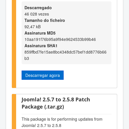
Descarregado
46 028 vezes
Tamanho do ficheiro
92,47 kB
Assinatura MD5
10aa191f76b95a9f94e9624533b99b46
Assinatura SHA1
859ffbd7fe15ae8bc4348dc57bef1dd8776b66
b3
Descarregar agora
Joomla! 2.5.7 to 2.5.8 Patch
Package (.tar.gz)
This package is for performing updates from
Joomla! 2.5.7 to 2.5.8