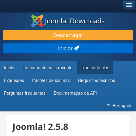
®
JOOMLA!
Joomla! Downloads
DESCARREGAR E EVOLUIR
Descarregar
DESCOBRIR E APRENDER
Iniciar
COMUNIDADE E SUPORTE
RECURSOS PARA PROGRAMADORES
Início
Lançamento mais recente
Transferências
Extensões
Pacotes de idiomas
Requisitos técnicos
Perguntas frequentes
Documentação da API
Português
Joomla! 2.5.8