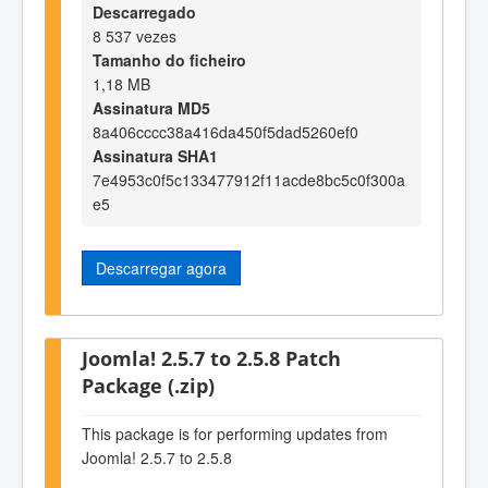
Descarregado
8 537 vezes
Tamanho do ficheiro
1,18 MB
Assinatura MD5
8a406cccc38a416da450f5dad5260ef0
Assinatura SHA1
7e4953c0f5c133477912f11acde8bc5c0f300a
e5
Descarregar agora
Joomla! 2.5.7 to 2.5.8 Patch
Package (.zip)
This package is for performing updates from
Joomla! 2.5.7 to 2.5.8