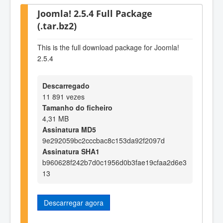
Joomla! 2.5.4 Full Package
(.tar.bz2)
This is the full download package for Joomla!
2.5.4
Descarregado
11 891 vezes
Tamanho do ficheiro
4,31 MB
Assinatura MD5
9e292059bc2cccbac8c153da92f2097d
Assinatura SHA1
b960628f242b7d0c1956d0b3fae19cfaa2d6e3
13
Descarregar agora