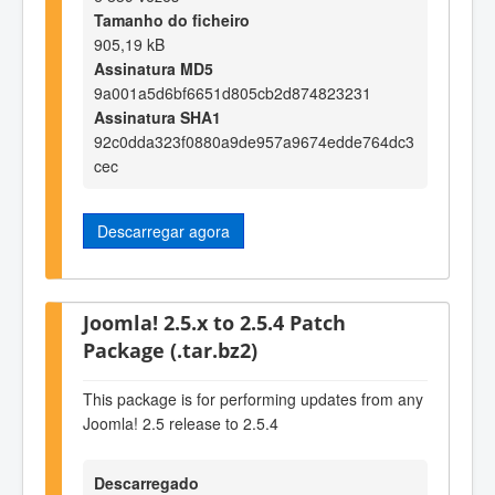
Tamanho do ficheiro
905,19 kB
Assinatura MD5
9a001a5d6bf6651d805cb2d874823231
Assinatura SHA1
92c0dda323f0880a9de957a9674edde764dc3
cec
Descarregar agora
Joomla! 2.5.x to 2.5.4 Patch
Package (.tar.bz2)
This package is for performing updates from any
Joomla! 2.5 release to 2.5.4
Descarregado