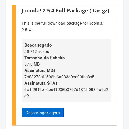
Joomla! 2.5.4 Full Package (.tar.gz)
This is the full download package for Joomla!
2.5.4
Descarregado
26 717 vezes
Tamanho do ficheiro
5,10 MB
Assinatura MD5
7d83276ef1592bf6a683d0ea90fbc8a5
Assinatura SHA1
5b1f2815e10ec41206b0797d4872f098f1a9c2
c2
Descarregar agora