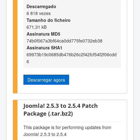
Descarregado
6 818 vezes
Tamanho do ficheiro
671,31 kB
Assinatura MD5
74b0f067a3bf64ca0dd775fe0732eb38
Assinatura SHA1
69973b19c0685db476b26c2f42fcf54f2f06cdd
6
Descarregar agora
Joomla! 2.5.3 to 2.5.4 Patch
Package (.tar.bz2)
This package is for performing updates from
Joomla! 2.5.3 to 2.5.4