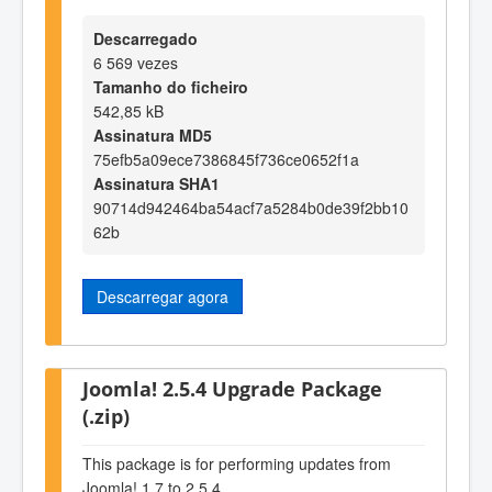
Descarregado
6 569 vezes
Tamanho do ficheiro
542,85 kB
Assinatura MD5
75efb5a09ece7386845f736ce0652f1a
Assinatura SHA1
90714d942464ba54acf7a5284b0de39f2bb10
62b
Descarregar agora
Joomla! 2.5.4 Upgrade Package
(.zip)
This package is for performing updates from
Joomla! 1.7 to 2.5.4