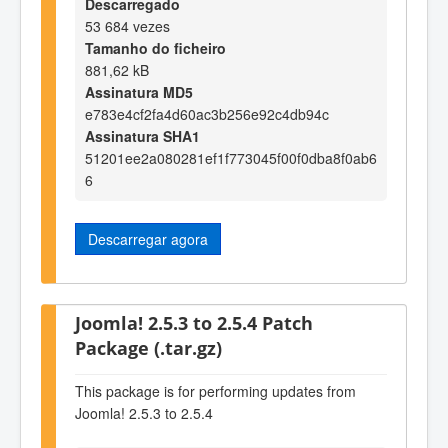
Descarregado
53 684 vezes
Tamanho do ficheiro
881,62 kB
Assinatura MD5
e783e4cf2fa4d60ac3b256e92c4db94c
Assinatura SHA1
51201ee2a080281ef1f773045f00f0dba8f0ab6
6
Descarregar agora
Joomla! 2.5.3 to 2.5.4 Patch
Package (.tar.gz)
This package is for performing updates from
Joomla! 2.5.3 to 2.5.4