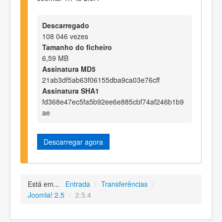
Descarregado
108 046 vezes
Tamanho do ficheiro
6,59 MB
Assinatura MD5
21ab3df5ab63f06155dba9ca03e76cff
Assinatura SHA1
fd368e47ec5fa5b92ee6e885cbf74af246b1b9
ae
Descarregar agora
Está em...
Entrada
/
Transferências
/
Joomla! 2.5
/
2.5.4