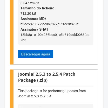
6 647 vezes
Tamanho do ficheiro
712,20 kB
Assinatura MD5
b9ec5073877fecdb7077d3f1ce8f673c
Assinatura SHA1
18bb8a1e1904236bec01b5e619dcfd0086fad
7b5
Descarregar agora
Joomla! 2.5.3 to 2.5.4 Patch
Package (.zip)
This package is for performing updates from
Joomla! 2.5.3 to 2.5.4