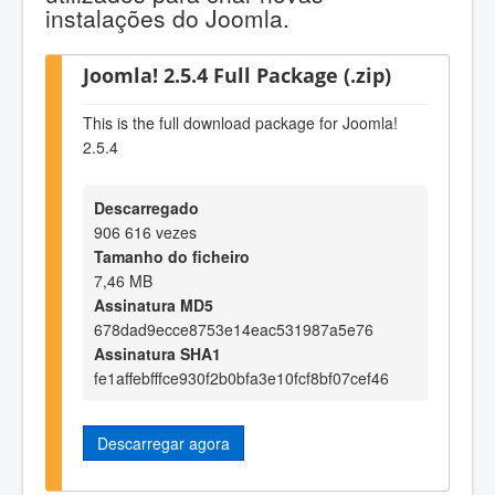
instalações do Joomla.
Joomla! 2.5.4 Full Package (.zip)
This is the full download package for Joomla!
2.5.4
Descarregado
906 616 vezes
Tamanho do ficheiro
7,46 MB
Assinatura MD5
678dad9ecce8753e14eac531987a5e76
Assinatura SHA1
fe1affebfffce930f2b0bfa3e10fcf8bf07cef46
Descarregar agora