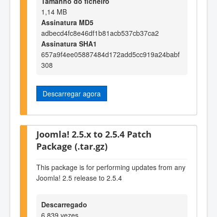
Tamanho do ficheiro
1,14 MB
Assinatura MD5
adbecd4fc8e46df1b81acb537cb37ca2
Assinatura SHA1
657a9f4ee05887484d172add5cc919a24babf
308
Descarregar agora
Joomla! 2.5.x to 2.5.4 Patch
Package (.tar.gz)
This package is for performing updates from any
Joomla! 2.5 release to 2.5.4
Descarregado
6 839 vezes