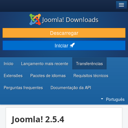
®
JOOMLA!
Joomla! Downloads
DESCARREGAR E EVOLUIR
Descarregar
DESCOBRIR E APRENDER
Iniciar
COMUNIDADE E SUPORTE
RECURSOS PARA PROGRAMADORES
Início
Lançamento mais recente
Transferências
Extensões
Pacotes de idiomas
Requisitos técnicos
Perguntas frequentes
Documentação da API
Português
Joomla! 2.5.4