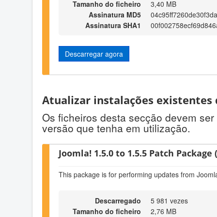
Tamanho do ficheiro
3,40 MB
Assinatura MD5
04c95ff7260de30f3d
Assinatura SHA1
00f002758ecf69d846
Descarregar agora
Atualizar instalações existentes
Os ficheiros desta secção devem ser 
versão que tenha em utilização.
Joomla! 1.5.0 to 1.5.5 Patch Package (
This package is for performing updates from Joomla!
Descarregado
5 981 vezes
Tamanho do ficheiro
2,76 MB