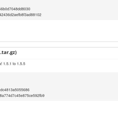
46b0d7048dd8030
c42436d2aefb8f3ad88102
.tar.gz)
 1.5.1 to 1.5.5
2dc4813a5055686
f8a774d7c45e875ce592fb9