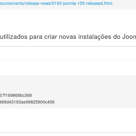
nnouncements/release-news/5193-joomla-155-released.html
utilizados para criar novas instalações do Joo
67f169868bc368
969d43193ae99825900c456