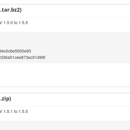
.tar.bz2)
 1.5.0 to 1.5.5
c84c0c6e5500e93
f0336a51cee873ec51d99f
.zip)
 1.5.1 to 1.5.5