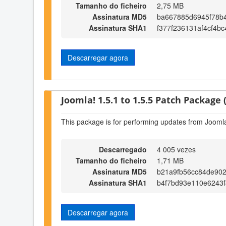
Tamanho do ficheiro
2,75 MB
Assinatura MD5
ba667885d6945f78b
Assinatura SHA1
f377f236131af4cf4b
Descarregar agora
Joomla! 1.5.1 to 1.5.5 Patch Package (
This package is for performing updates from Joomla!
Descarregado
4 005 vezes
Tamanho do ficheiro
1,71 MB
Assinatura MD5
b21a9fb56cc84de90
Assinatura SHA1
b4f7bd93e110e6243
Descarregar agora