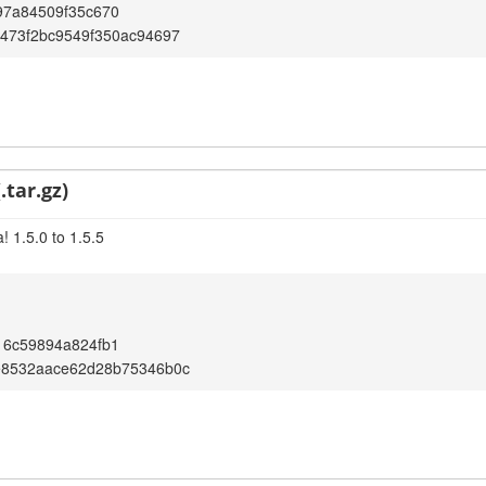
97a84509f35c670
473f2bc9549f350ac94697
.tar.gz)
 1.5.0 to 1.5.5
16c59894a824fb1
e8532aace62d28b75346b0c