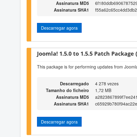
Assinatura MD5
6f180ddb690678752
Assinatura SHA1
f55a62c65cc4dd3db2
Descarregar agora
Joomla! 1.5.0 to 1.5.5 Patch Package (
This package is for performing updates from Joomla!
Descarregado
4 278 vezes
Tamanho do ficheiro
1,72 MB
Assinatura MD5
a2823867899f7ee24
Assinatura SHA1
c65929b780f94ac22
Descarregar agora