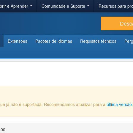
brir e Aprender
Comunidade e Suporte
Recursos para p
Desc
Extensões
Pacotes de idiomas
Requisitos técnicos
Perg
que já não é suportada. Recomendamos atualizar para a
última versão
:00