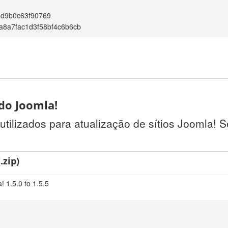
ad9b0c63f90769
a8a7fac1d3f58bf4c6b6cb
 do Joomla!
utilizados para atualização de sítios Joomla! 
.zip)
 1.5.0 to 1.5.5