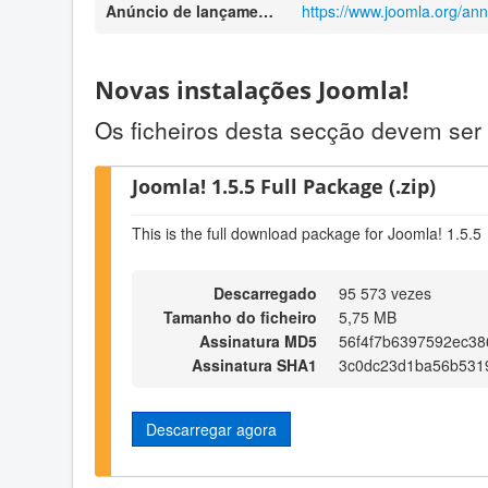
Anúncio de lançamento
https://www.joomla.org/a
Novas instalações Joomla!
Os ficheiros desta secção devem ser 
Joomla! 1.5.5 Full Package (.zip)
This is the full download package for Joomla! 1.5.5
Descarregado
95 573 vezes
Tamanho do ficheiro
5,75 MB
Assinatura MD5
56f4f7b6397592ec38
Assinatura SHA1
3c0dc23d1ba56b531
Descarregar agora