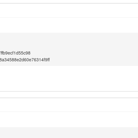
ffb9ecf1d55c98
8a34588e2d60e76314f9ff