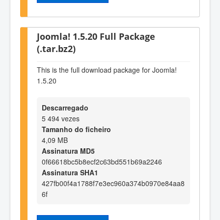
Joomla! 1.5.20 Full Package
(.tar.bz2)
This is the full download package for Joomla!
1.5.20
Descarregado
5 494 vezes
Tamanho do ficheiro
4,09 MB
Assinatura MD5
0f66618bc5b8ecf2c63bd551b69a2246
Assinatura SHA1
427fb00f4a1788f7e3ec960a374b0970e84aa8
6f