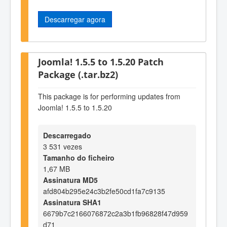
Descarregar agora
Joomla! 1.5.5 to 1.5.20 Patch
Package (.tar.bz2)
This package is for performing updates from
Joomla! 1.5.5 to 1.5.20
Descarregado
3 531 vezes
Tamanho do ficheiro
1,67 MB
Assinatura MD5
afd804b295e24c3b2fe50cd1fa7c9135
Assinatura SHA1
6679b7c2166076872c2a3b1fb96828f47d959
d71