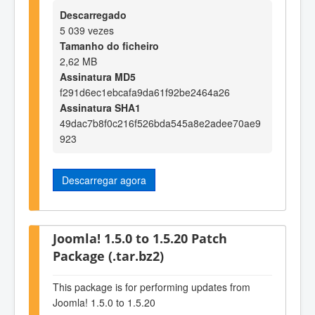
Descarregado
5 039 vezes
Tamanho do ficheiro
2,62 MB
Assinatura MD5
f291d6ec1ebcafa9da61f92be2464a26
Assinatura SHA1
49dac7b8f0c216f526bda545a8e2adee70ae9
923
Descarregar agora
Joomla! 1.5.0 to 1.5.20 Patch
Package (.tar.bz2)
This package is for performing updates from
Joomla! 1.5.0 to 1.5.20