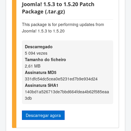
Joomla! 1.5.3 to 1.5.20 Patch
Package (.tar.gz)
This package is for performing updates from
Joomla! 1.5.3 to 1.5.20
Descarregado
5 094 vezes
Tamanho do ficheiro
2,61 MB
Assinatura MD5
331dfc54dc5cea0e5231ed7b9e934d24
Assinatura SHA1
140bd1a526713de7bbd664fdea4b62f585eaa
3db
Descarregar agora