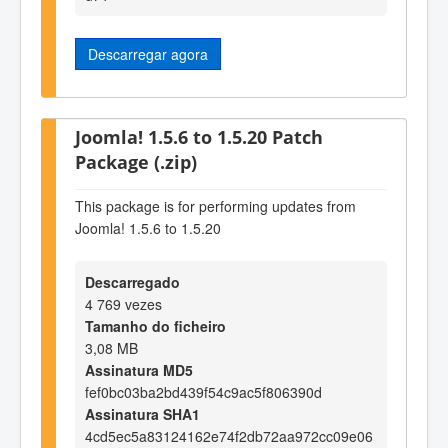
Descarregar agora
Joomla! 1.5.6 to 1.5.20 Patch
Package (.zip)
This package is for performing updates from
Joomla! 1.5.6 to 1.5.20
Descarregado
4 769 vezes
Tamanho do ficheiro
3,08 MB
Assinatura MD5
fef0bc03ba2bd439f54c9ac5f806390d
Assinatura SHA1
4cd5ec5a83124162e74f2db72aa972cc09e06