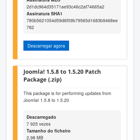
2d1dc964d35171ae93c46c2af74665a2
Assinatura SHA1
780b5621054d59d6f09b79565d1683b9468ee
782
Descarregar agora
Joomla! 1.5.8 to 1.5.20 Patch
Package (.zip)
This package is for performing updates from
Joomla! 1.5.8 to 1.5.20
Descarregado
7 925 vezes
Tamanho do ficheiro
2,98 MB