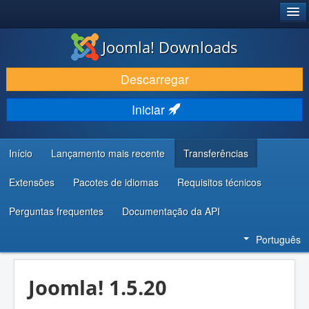
®
JOOMLA!
Joomla! Downloads
DESCARREGAR E EVOLUIR
Descarregar
DESCOBRIR E APRENDER
Iniciar
COMUNIDADE E SUPORTE
RECURSOS PARA PROGRAMADORES
Início
Lançamento mais recente
Transferências
Extensões
Pacotes de idiomas
Requisitos técnicos
Perguntas frequentes
Documentação da API
Português
Joomla! 1.5.20