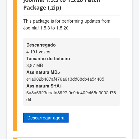
Package (.zip)
This package is for performing updates from
Joomla! 1.5.3 to 1.5.20
Descarregado
4 191 vezes
Tamanho do ficheiro
3,87 MB
Assinatura MD5
e1a902b487af476a613dd68cb4a54405
Assinatura SHA1
6a8a6923eeafd8927f0c9dc402cf65d3002d78
d4
Descarregar agora