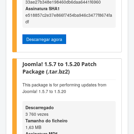
33ae27b348e198460db6daa6441f6960
Assinatura SHA1
e518857c2e37e866f7454ba946c3477f8674fa
df
Descarregar agora
Joomla! 1.5.7 to 1.5.20 Patch
Package (.tar.bz2)
This package is for performing updates from
Joomla! 1.5.7 to 1.5.20
Descarregado
3 760 vezes
Tamanho do ficheiro
1,63 MB
Assinatura MD5