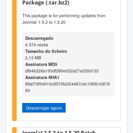
Package (.tar.bz2)
This package is for performing updates from
Joomla! 1.5.2 to 1.5.20
Descarregado
4 374 vezes
Tamanho do ficheiro
2,13 MB
Assinatura MD5
df646326a193df280e052a27a335d132
Assinatura SHA1
89af7df54910cd070fa324487c4c19f0b1b878
83
Descarregar agora
Joomla! 1.5.3 to 1.5.20 Patch