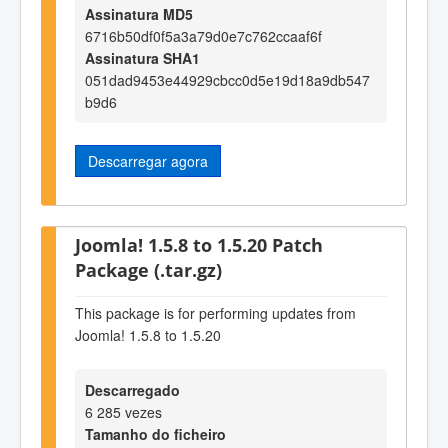
Assinatura MD5
6716b50df0f5a3a79d0e7c762ccaaf6f
Assinatura SHA1
051dad9453e44929cbcc0d5e19d18a9db547
b9d6
Descarregar agora
Joomla! 1.5.8 to 1.5.20 Patch
Package (.tar.gz)
This package is for performing updates from
Joomla! 1.5.8 to 1.5.20
Descarregado
6 285 vezes
Tamanho do ficheiro