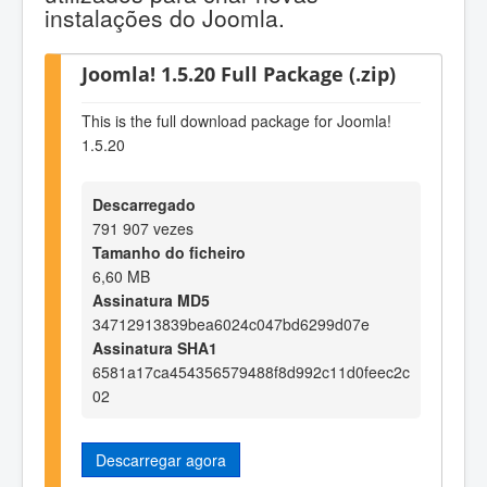
instalações do Joomla.
Joomla! 1.5.20 Full Package (.zip)
This is the full download package for Joomla!
1.5.20
Descarregado
791 907 vezes
Tamanho do ficheiro
6,60 MB
Assinatura MD5
34712913839bea6024c047bd6299d07e
Assinatura SHA1
6581a17ca454356579488f8d992c11d0feec2c
02
Descarregar agora