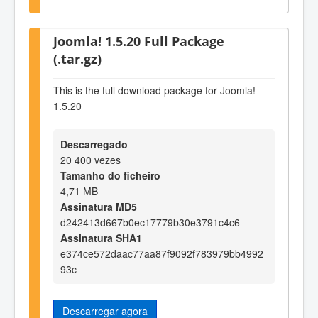
Joomla! 1.5.20 Full Package
(.tar.gz)
This is the full download package for Joomla!
1.5.20
Descarregado
20 400 vezes
Tamanho do ficheiro
4,71 MB
Assinatura MD5
d242413d667b0ec17779b30e3791c4c6
Assinatura SHA1
e374ce572daac77aa87f9092f783979bb4992
93c
Descarregar agora