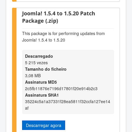
Joomla! 1.5.4 to 1.5.20 Patch
Package (.zip)
This package is for performing updates from
Joomla! 1.5.4 to 1.5.20
Descarregado
5 215 vezes
Tamanho do ficheiro
3,08 MB
Assinatura MD5
2c5fb11876e7196d17801f20e914b2c3
Assinatura SHA1
35224c5a1a37331f28ea5811f32ccfa127ee14
af
Descarregar agora