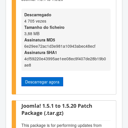
Descarregado
4 705 vezes
Tamanho do ficheiro
3,88 MB
Assinatura MD5
6e29ee72ac1d3e981a10943abec48ecf
Assinatura SHA1
4cf59220e43995ae1ee08ec9f407de28b19b0
ae8
Descarregar agora
Joomla! 1.5.1 to 1.5.20 Patch
Package (.tar.gz)
This package is for performing updates from