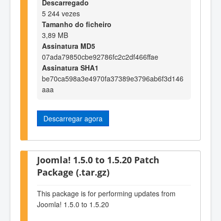
Descarregado
5 244 vezes
Tamanho do ficheiro
3,89 MB
Assinatura MD5
07ada79850cbe92786fc2c2df466ffae
Assinatura SHA1
be70ca598a3e4970fa37389e3796ab6f3d146
aaa
Descarregar agora
Joomla! 1.5.0 to 1.5.20 Patch
Package (.tar.gz)
This package is for performing updates from
Joomla! 1.5.0 to 1.5.20