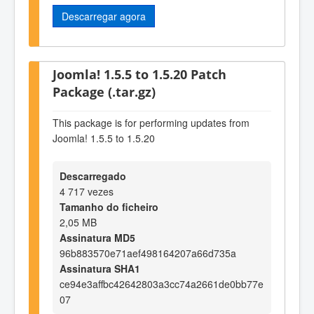
Descarregar agora
Joomla! 1.5.5 to 1.5.20 Patch
Package (.tar.gz)
This package is for performing updates from
Joomla! 1.5.5 to 1.5.20
Descarregado
4 717 vezes
Tamanho do ficheiro
2,05 MB
Assinatura MD5
96b883570e71aef498164207a66d735a
Assinatura SHA1
ce94e3affbc42642803a3cc74a2661de0bb77e
07