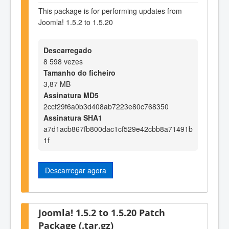
This package is for performing updates from
Joomla! 1.5.2 to 1.5.20
Descarregado
8 598 vezes
Tamanho do ficheiro
3,87 MB
Assinatura MD5
2ccf29f6a0b3d408ab7223e80c768350
Assinatura SHA1
a7d1acb867fb800dac1cf529e42cbb8a71491b
1f
Descarregar agora
Joomla! 1.5.2 to 1.5.20 Patch
Package (.tar.gz)