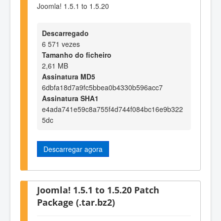
Joomla! 1.5.1 to 1.5.20
Descarregado
6 571 vezes
Tamanho do ficheiro
2,61 MB
Assinatura MD5
6dbfa18d7a9fc5bbea0b4330b596acc7
Assinatura SHA1
e4ada741e59c8a755f4d744f084bc16e9b322
5dc
Descarregar agora
Joomla! 1.5.1 to 1.5.20 Patch
Package (.tar.bz2)