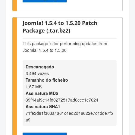
Joomla! 1.5.4 to 1.5.20 Patch
Package (.tar.bz2)
This package is for performing updates from
Joomla! 1.5.4 to 1.5.20
Descarregado
3 494 vezes
Tamanho do ficheiro
1,67 MB
Assinatura MD5
39f44af9e14fd0272517ad6cce1c7624
Assinatura SHA1
71fe3d81f303a4a61c4ed2d46622e7c4dde7fb
a9