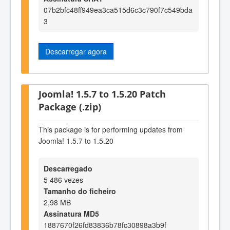
07b2bfc48ff949ea3ca515d6c3c790f7c549bda
3
Descarregar agora
Joomla! 1.5.7 to 1.5.20 Patch
Package (.zip)
This package is for performing updates from
Joomla! 1.5.7 to 1.5.20
Descarregado
5 486 vezes
Tamanho do ficheiro
2,98 MB
Assinatura MD5
1887670f26fd83836b78fc30898a3b9f