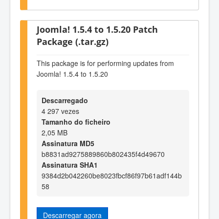
Joomla! 1.5.4 to 1.5.20 Patch
Package (.tar.gz)
This package is for performing updates from
Joomla! 1.5.4 to 1.5.20
Descarregado
4 297 vezes
Tamanho do ficheiro
2,05 MB
Assinatura MD5
b8831ad9275889860b802435f4d49670
Assinatura SHA1
9384d2b042260be8023fbcf86f97b61adf144b
58
Descarregar agora