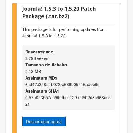
Joomla! 1.5.3 to 1.5.20 Patch
Package (.tar.bz2)
This package is for performing updates from
Joomla! 1.5.3 to 1.5.20
Descarregado
3 796 vezes
Tamanho do ficheiro
2,13 MB
Assinatura MD5
6cd47d34021b073fb666b05416aeeef5
Assinatura SHA1
0f57a023557ac99efbce129a2f5b2d8c968ec5
21
Descarregar agora