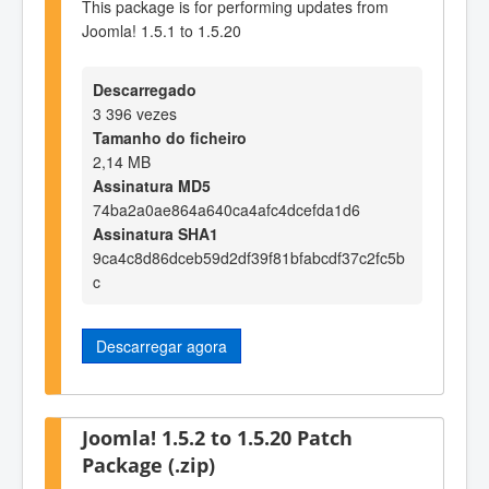
This package is for performing updates from
Joomla! 1.5.1 to 1.5.20
Descarregado
3 396 vezes
Tamanho do ficheiro
2,14 MB
Assinatura MD5
74ba2a0ae864a640ca4afc4dcefda1d6
Assinatura SHA1
9ca4c8d86dceb59d2df39f81bfabcdf37c2fc5b
c
Descarregar agora
Joomla! 1.5.2 to 1.5.20 Patch
Package (.zip)