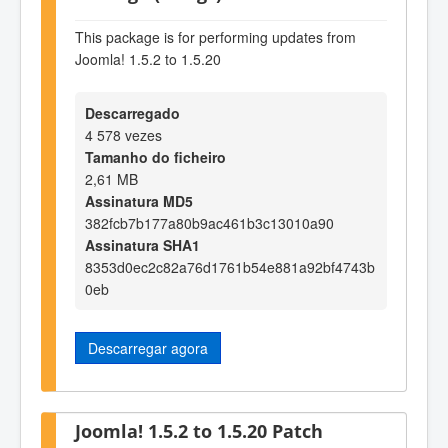
This package is for performing updates from
Joomla! 1.5.2 to 1.5.20
Descarregado
4 578 vezes
Tamanho do ficheiro
2,61 MB
Assinatura MD5
382fcb7b177a80b9ac461b3c13010a90
Assinatura SHA1
8353d0ec2c82a76d1761b54e881a92bf4743b
0eb
Descarregar agora
Joomla! 1.5.2 to 1.5.20 Patch