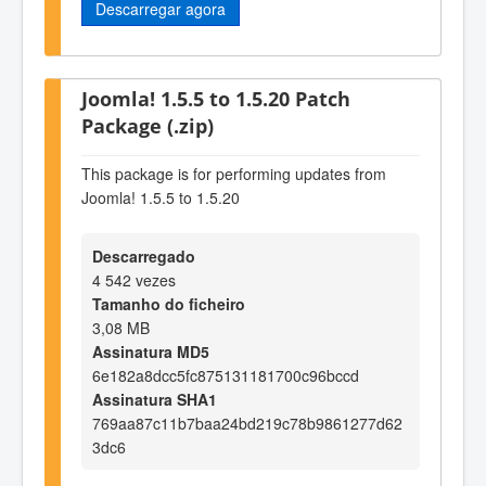
Descarregar agora
Joomla! 1.5.5 to 1.5.20 Patch
Package (.zip)
This package is for performing updates from
Joomla! 1.5.5 to 1.5.20
Descarregado
4 542 vezes
Tamanho do ficheiro
3,08 MB
Assinatura MD5
6e182a8dcc5fc875131181700c96bccd
Assinatura SHA1
769aa87c11b7baa24bd219c78b9861277d62
3dc6