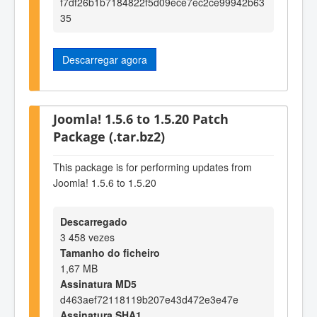
f7df26b1b7184822f5d09ece7ec2ce99942b63
35
Descarregar agora
Joomla! 1.5.6 to 1.5.20 Patch
Package (.tar.bz2)
This package is for performing updates from
Joomla! 1.5.6 to 1.5.20
Descarregado
3 458 vezes
Tamanho do ficheiro
1,67 MB
Assinatura MD5
d463aef72118119b207e43d472e3e47e
Assinatura SHA1