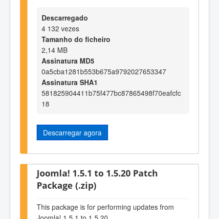
Descarregado
4 132 vezes
Tamanho do ficheiro
2,14 MB
Assinatura MD5
0a5cba1281b553b675a9792027653347
Assinatura SHA1
581825904411b75f477bc87865498f70eafcfc
18
Descarregar agora
Joomla! 1.5.1 to 1.5.20 Patch
Package (.zip)
This package is for performing updates from
Joomla! 1.5.1 to 1.5.20