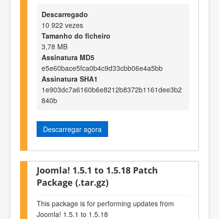
Descarregado
10 922 vezes
Tamanho do ficheiro
3,78 MB
Assinatura MD5
e5e60bace5fca0b4c9d33cbb06e4a5bb
Assinatura SHA1
1e903dc7a6160b6e8212b8372b1161dee3b2
840b
Descarregar agora
Joomla! 1.5.1 to 1.5.18 Patch
Package (.tar.gz)
This package is for performing updates from
Joomla! 1.5.1 to 1.5.18