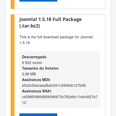
Joomla! 1.5.18 Full Package
(.tar.bz2)
This is the full download package for Joomla!
1.5.18
Descarregado
6 622 vezes
Tamanho do ficheiro
3,98 MB
Assinatura MD5
e5c0c56acaaafbdc291c3906dc127b98
Assinatura SHA1
c4298f09806859096873c782a9c11ebcfd27e7
12