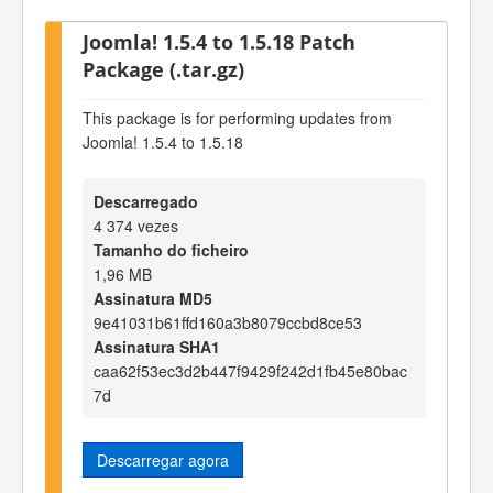
Joomla! 1.5.4 to 1.5.18 Patch
Package (.tar.gz)
This package is for performing updates from
Joomla! 1.5.4 to 1.5.18
Descarregado
4 374 vezes
Tamanho do ficheiro
1,96 MB
Assinatura MD5
9e41031b61ffd160a3b8079ccbd8ce53
Assinatura SHA1
caa62f53ec3d2b447f9429f242d1fb45e80bac
7d
Descarregar agora