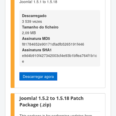
Joomla! 1.5.1 to 1.5.18
Descarregado
3 539 vezes
Tamanho do ficheiro
2,09 MB
Assinatura MD5
f81784652e90171dfadfb5265191f446
Assinatura SHA1
e9d4b910f427342003cf4e93b1bffea764f1b1c
e
Descarregar agora
Joomla! 1.5.2 to 1.5.18 Patch
Package (.zip)
This package is for performing updates from