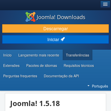
®
JOOMLA!
Joomla! Downloads
DESCARREGAR E EVOLUIR
Descarregar
DESCOBRIR E APRENDER
Iniciar
COMUNIDADE E SUPORTE
RECURSOS PARA PROGRAMADORES
Início
Lançamento mais recente
Transferências
Extensões
Pacotes de idiomas
Requisitos técnicos
Perguntas frequentes
Documentação da API
Português
Joomla! 1.5.18