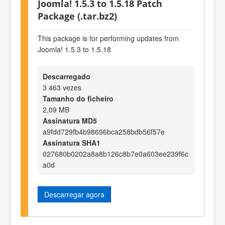
Joomla! 1.5.3 to 1.5.18 Patch
Package (.tar.bz2)
This package is for performing updates from
Joomla! 1.5.3 to 1.5.18
Descarregado
3 463 vezes
Tamanho do ficheiro
2,09 MB
Assinatura MD5
a9fdd729fb4b98696bca258bdb56f57e
Assinatura SHA1
027680b0202a8a8b126c8b7e0a603ee239f6c
a0d
Descarregar agora