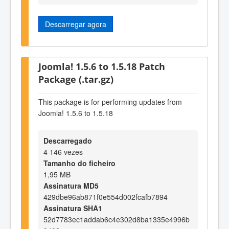
Descarregar agora
Joomla! 1.5.6 to 1.5.18 Patch
Package (.tar.gz)
This package is for performing updates from
Joomla! 1.5.6 to 1.5.18
Descarregado
4 146 vezes
Tamanho do ficheiro
1,95 MB
Assinatura MD5
429dbe96ab871f0e554d002fcafb7894
Assinatura SHA1
52d7783ec1addab6c4e302d8ba1335e4996b