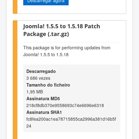
Descarregar agora
Joomla! 1.5.5 to 1.5.18 Patch
Package (.tar.gz)
This package is for performing updates from
Joomla! 1.5.5 to 1.5.18
Descarregado
3 686 vezes
Tamanho do ficheiro
1,95 MB
Assinatura MD5
218cf8db370e9558693c74e6696e6318
Assinatura SHA1
fc8fea200ac1ea78715855ca2996a381d16b5f
24