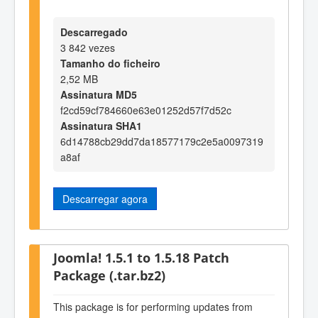
Descarregado
3 842 vezes
Tamanho do ficheiro
2,52 MB
Assinatura MD5
f2cd59cf784660e63e01252d57f7d52c
Assinatura SHA1
6d14788cb29dd7da18577179c2e5a0097319
a8af
Descarregar agora
Joomla! 1.5.1 to 1.5.18 Patch
Package (.tar.bz2)
This package is for performing updates from