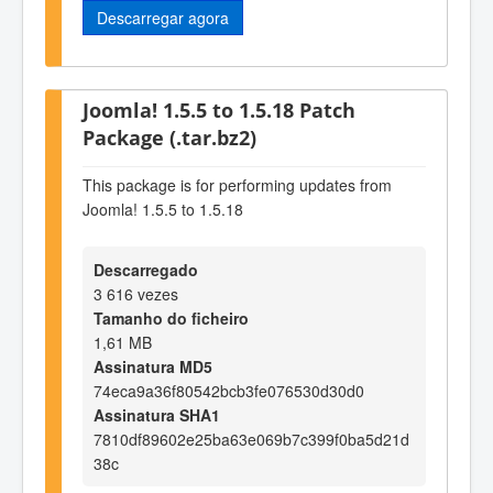
Descarregar agora
Joomla! 1.5.5 to 1.5.18 Patch
Package (.tar.bz2)
This package is for performing updates from
Joomla! 1.5.5 to 1.5.18
Descarregado
3 616 vezes
Tamanho do ficheiro
1,61 MB
Assinatura MD5
74eca9a36f80542bcb3fe076530d30d0
Assinatura SHA1
7810df89602e25ba63e069b7c399f0ba5d21d
38c