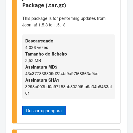
Package (.tar.gz)
This package is for performing updates from
Joomla! 1.5.3 to 1.5.18
Descarregado
4 036 vezes
Tamanho do ficheiro
2,52 MB
Assinatura MD5
43c377838309d224bf9a97f68863a9be
Assinatura SHA1
3298b003bd0a97158ab8029f5fb9a34b8463af
01
Descarregar agora