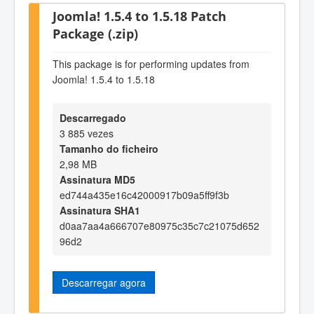
Joomla! 1.5.4 to 1.5.18 Patch
Package (.zip)
This package is for performing updates from
Joomla! 1.5.4 to 1.5.18
Descarregado
3 885 vezes
Tamanho do ficheiro
2,98 MB
Assinatura MD5
ed744a435e16c42000917b09a5ff9f3b
Assinatura SHA1
d0aa7aa4a666707e80975c35c7c21075d652
96d2
Descarregar agora