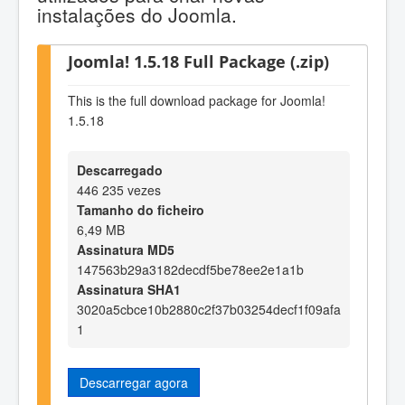
instalações do Joomla.
Joomla! 1.5.18 Full Package (.zip)
This is the full download package for Joomla!
1.5.18
Descarregado
446 235 vezes
Tamanho do ficheiro
6,49 MB
Assinatura MD5
147563b29a3182decdf5be78ee2e1a1b
Assinatura SHA1
3020a5cbce10b2880c2f37b03254decf1f09afa
1
Descarregar agora