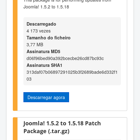
Joomla! 1.5.2 to 1.5.18
Descarregado
4 173 vezes
Tamanho do ficheiro
3,77 MB
Assinatura MD5
d06f96bed90a392bcecbe26cd87bc93c
Assinatura SHA1
313daf07b06897291025b3f2689bade6d332f1
03
Descarregar agora
Joomla! 1.5.2 to 1.5.18 Patch
Package (.tar.gz)