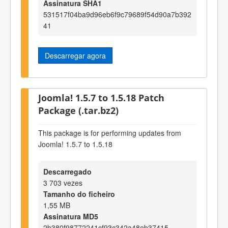
Assinatura SHA1
531517f04ba9d96eb6f9c79689f54d90a7b392
41
Descarregar agora
Joomla! 1.5.7 to 1.5.18 Patch
Package (.tar.bz2)
This package is for performing updates from
Joomla! 1.5.7 to 1.5.18
Descarregado
3 703 vezes
Tamanho do ficheiro
1,55 MB
Assinatura MD5
2b380f98772241cf93c342a48eb37415