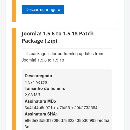
Descarregar agora
Joomla! 1.5.6 to 1.5.18 Patch
Package (.zip)
This package is for performing updates from
Joomla! 1.5.6 to 1.5.18
Descarregado
4 371 vezes
Tamanho do ficheiro
2,98 MB
Assinatura MD5
3d4144b6e071b1a7fd551c20b2732564
Assinatura SHA1
e863e93d8df17080d78622438b30f9934edfaa
3e