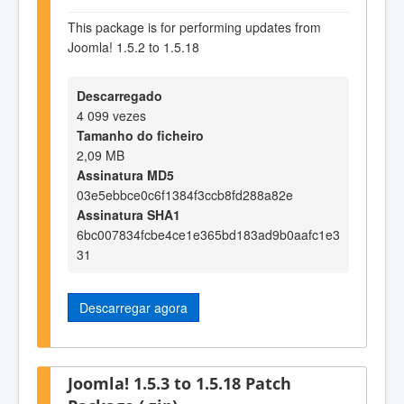
This package is for performing updates from
Joomla! 1.5.2 to 1.5.18
Descarregado
4 099 vezes
Tamanho do ficheiro
2,09 MB
Assinatura MD5
03e5ebbce0c6f1384f3ccb8fd288a82e
Assinatura SHA1
6bc007834fcbe4ce1e365bd183ad9b0aafc1e3
31
Descarregar agora
Joomla! 1.5.3 to 1.5.18 Patch