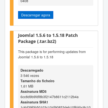
0408
Descarregar agora
Joomla! 1.5.6 to 1.5.18 Patch
Package (.tar.bz2)
This package is for performing updates from
Joomla! 1.5.6 to 1.5.18
Descarregado
3 546 vezes
Tamanho do ficheiro
1,61 MB
Assinatura MD5
6cc8d9b9fdf8b3f2147b8611c2112b4a
Assinatura SHA1
1c6d39f0b50103c104f90853deb10ffd4bc8c10