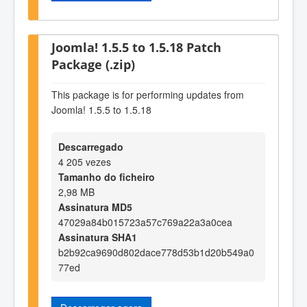
Joomla! 1.5.5 to 1.5.18 Patch
Package (.zip)
This package is for performing updates from
Joomla! 1.5.5 to 1.5.18
Descarregado
4 205 vezes
Tamanho do ficheiro
2,98 MB
Assinatura MD5
47029a84b015723a57c769a22a3a0cea
Assinatura SHA1
b2b92ca9690d802dace778d53b1d20b549a0
77ed