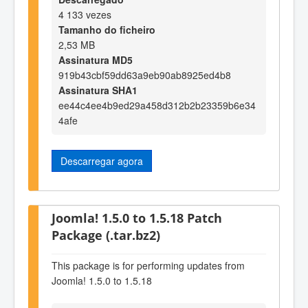
4 133 vezes
Tamanho do ficheiro
2,53 MB
Assinatura MD5
919b43cbf59dd63a9eb90ab8925ed4b8
Assinatura SHA1
ee44c4ee4b9ed29a458d312b2b23359b6e34
4afe
Descarregar agora
Joomla! 1.5.0 to 1.5.18 Patch
Package (.tar.bz2)
This package is for performing updates from
Joomla! 1.5.0 to 1.5.18