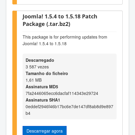
Joomla! 1.5.4 to 1.5.18 Patch
Package (.tar.bz2)
This package is for performing updates from
Joomla! 1.5.4 to 1.5.18
Descarregado
3 587 vezes
Tamanho do ficheiro
1,61 MB
Assinatura MD5
7fa2446065ecc6dacfaf114343e29724
Assinatura SHA1
0eddef2946f46b17bc6e7de147df8ab8d9e897
b4
Descarregar agora