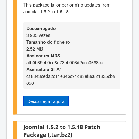
This package is for performing updates from
Joomla! 1.5.2 to 1.5.18
Descarregado
3 935 vezes
Tamanho do ficheiro
2,52 MB
Assinatura MD5
afb0b69eb0ce8d73eb006d2ecc0668ce
Assinatura SHA1
c18343ceda2c11e34bc91d83ef8c621635cba
658
Descarregar agora
Joomla! 1.5.2 to 1.5.18 Patch
Package (.tar.bz2)