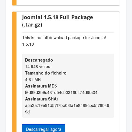
Joomla! 1.5.18 Full Package
(.tar.gz)
This is the full download package for Joomla!
1.5.18
Descarregado
14 948 vezes
Tamanho do ficheiro
4,61 MB
Assinatura MD5
f6d89d3b9c431d54cb0316b474df9a04
Assinatura SHA1
a5a3a7f9e91d57f7bb03fa1e8489cbc5f78b49
9d
Descarregar agora