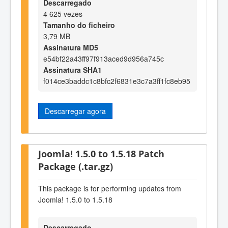
Descarregado
4 625 vezes
Tamanho do ficheiro
3,79 MB
Assinatura MD5
e54bf22a43ff97f913aced9d956a745c
Assinatura SHA1
f014ce3baddc1c8bfc2f6831e3c7a3ff1fc8eb95
Descarregar agora
Joomla! 1.5.0 to 1.5.18 Patch
Package (.tar.gz)
This package is for performing updates from
Joomla! 1.5.0 to 1.5.18
Descarregado