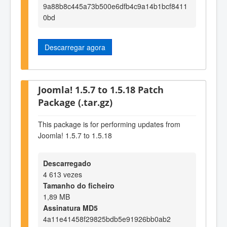
9a88b8c445a73b500e6dfb4c9a14b1bcf8411
0bd
Descarregar agora
Joomla! 1.5.7 to 1.5.18 Patch
Package (.tar.gz)
This package is for performing updates from
Joomla! 1.5.7 to 1.5.18
Descarregado
4 613 vezes
Tamanho do ficheiro
1,89 MB
Assinatura MD5
4a11e41458f29825bdb5e91926bb0ab2