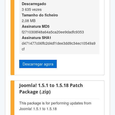
Descarregado
3 635 vezes
Tamanho do ficheiro
2,08 MB
Assinatura MD5
f2710308f48a64a5ca20ee9dadfc9353
Assinatura SHA1
d471477c06ffc2d4df1dee3dd9c34ec10549a9
cf
Descarregar agora
Joomla! 1.5.1 to 1.5.18 Patch
Package (.zip)
This package is for performing updates from
Joomla! 1.5.1 to 1.5.18