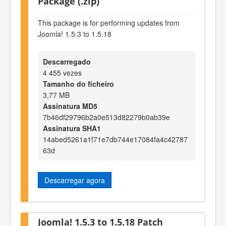
Package (.zip)
This package is for performing updates from
Joomla! 1.5.3 to 1.5.18
Descarregado
4 455 vezes
Tamanho do ficheiro
3,77 MB
Assinatura MD5
7b46df29796b2a0e513d82279b0ab39e
Assinatura SHA1
14abed5261a1f71e7db744e17084fa4c42787
63d
Descarregar agora
Joomla! 1.5.3 to 1.5.18 Patch