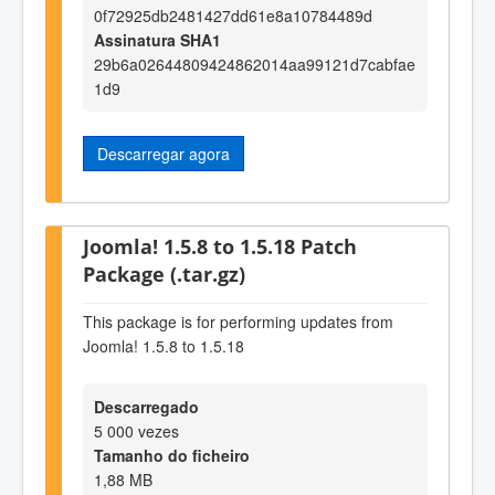
0f72925db2481427dd61e8a10784489d
Assinatura SHA1
29b6a02644809424862014aa99121d7cabfae
1d9
Descarregar agora
Joomla! 1.5.8 to 1.5.18 Patch
Package (.tar.gz)
This package is for performing updates from
Joomla! 1.5.8 to 1.5.18
Descarregado
5 000 vezes
Tamanho do ficheiro
1,88 MB