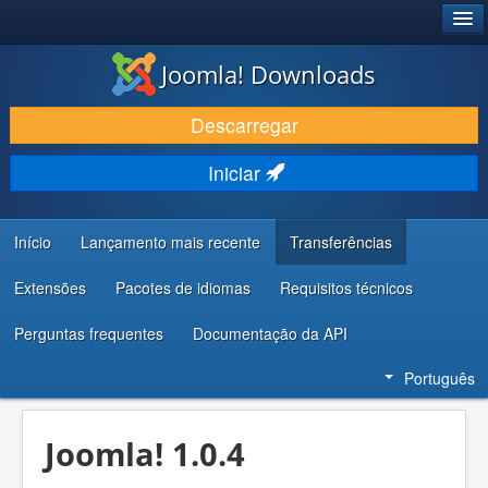
®
JOOMLA!
Joomla! Downloads
DESCARREGAR E EVOLUIR
Descarregar
DESCOBRIR E APRENDER
Iniciar
COMUNIDADE E SUPORTE
RECURSOS PARA PROGRAMADORES
Início
Lançamento mais recente
Transferências
Extensões
Pacotes de idiomas
Requisitos técnicos
Perguntas frequentes
Documentação da API
Português
Joomla! 1.0.4