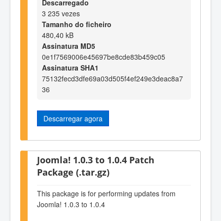
Descarregado
3 235 vezes
Tamanho do ficheiro
480,40 kB
Assinatura MD5
0e1f7569006e45697be8cde83b459c05
Assinatura SHA1
75132fecd3dfe69a03d505f4ef249e3deac8a7
36
Descarregar agora
Joomla! 1.0.3 to 1.0.4 Patch
Package (.tar.gz)
This package is for performing updates from
Joomla! 1.0.3 to 1.0.4