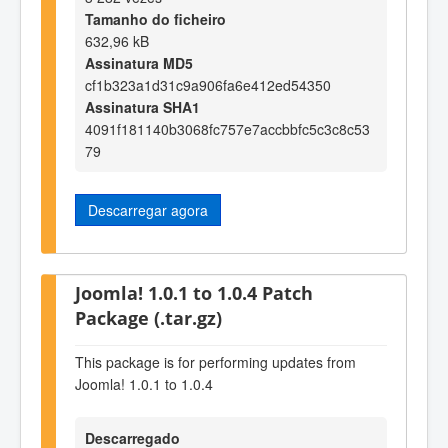
Tamanho do ficheiro
632,96 kB
Assinatura MD5
cf1b323a1d31c9a906fa6e412ed54350
Assinatura SHA1
4091f181140b3068fc757e7accbbfc5c3c8c53
79
Descarregar agora
Joomla! 1.0.1 to 1.0.4 Patch
Package (.tar.gz)
This package is for performing updates from
Joomla! 1.0.1 to 1.0.4
Descarregado