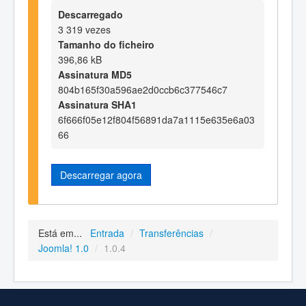
Descarregado
3 319 vezes
Tamanho do ficheiro
396,86 kB
Assinatura MD5
804b165f30a596ae2d0ccb6c377546c7
Assinatura SHA1
6f666f05e12f804f56891da7a1115e635e6a03
66
Descarregar agora
Está em...
Entrada
/
Transferências
/
Joomla! 1.0
/
1.0.4