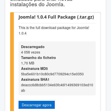
instalações do Joomla.
Joomla! 1.0.4 Full Package (.tar.gz)
This is the full download package for Joomla!
1.0.4
Descarregado
4 058 vezes
Tamanho do ficheiro
1,70 MB
Assinatura MD5
5ba5e601b10c80c9d7709294c15e0350
Assinatura SHA1
deaccc6d8cbb5134e63fc46f1499369103ed10
ab
Descarregar agora