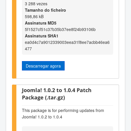
3 288 vezes
Tamanho do ficheiro
598,86 kB
Assinatura MD5
5f1527cf51c37b35b37ee8f24b93106b
Assinatura SHA1
ea0d4c7a9012339003eea31f8ee7acbb46ea6
477
Descarregar agora
Joomla! 1.0.2 to 1.0.4 Patch
Package (.tar.gz)
This package is for performing updates from
Joomla! 1.0.2 to 1.0.4