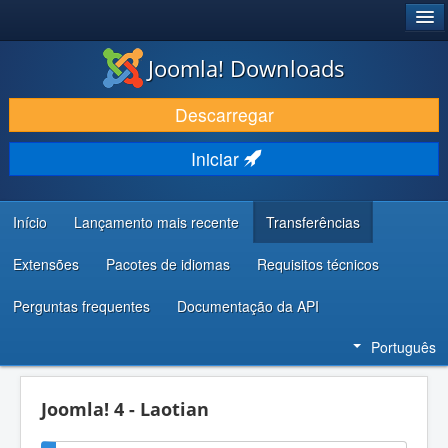
®
JOOMLA!
Joomla! Downloads
DESCARREGAR E EVOLUIR
Descarregar
DESCOBRIR E APRENDER
Iniciar
COMUNIDADE E SUPORTE
RECURSOS PARA PROGRAMADORES
Início
Lançamento mais recente
Transferências
Extensões
Pacotes de idiomas
Requisitos técnicos
Perguntas frequentes
Documentação da API
Português
Joomla! 4 - Laotian