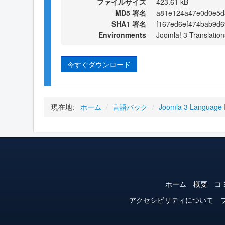
ファイルサイズ
423.61 kB
MD5 署名
a81e124a47e0d0e5d
SHA1 署名
f167ed6ef474bab9d6
Environments
Joomla! 3 Translation
今すぐダウンロード
現在地:
ホーム
/
言語パック
/
Joomla 3 Language
ホーム
概要
コ
アクセシビリティについて