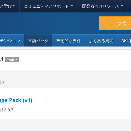
と学び
コミュニティとサポート
開発者向けリソース
ダウ
テンション
言語パック
技術的な要件
よくある質問
API
.1
Stable
00
age Pack (v1)
a! 3.8.7