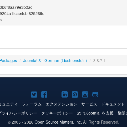
3b6f8aa79e3b2ad
9204a1fcae4cbf625269df
s
 Packages
/
Joomla! 3 - German (Liechtenstein)
/
3.8.7.1
Joomla!
Joomla!
Joomla!
Joomla!
Joomla!
Joomla!
Joomla!
Twitter
Facebook
YouTube
LinkedIn
Pinterest
Instagram
GitHub
ミュニティ
フォーラム
エクステンション
サービス
ドキュメント
プライバシーポリシー
クッキーポリシー
$5 でJoomla! を支援
翻訳
© 2005 - 2026
Open Source Matters, Inc.
All Rights Reserved.